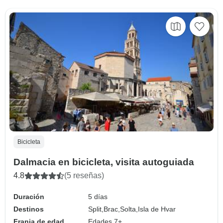
Bicicleta
Dalmacia en bicicleta, visita autoguiada
4.8
(5 reseñas)
Duración
5 días
Destinos
Split,
Brac,
Solta,
Isla de Hvar
Franja de edad
Edades 7+