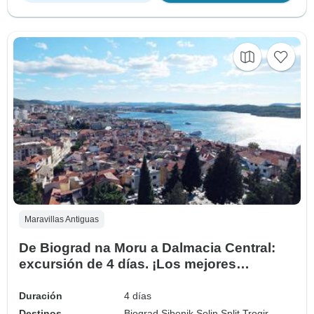
Maravillas Antiguas
De Biograd na Moru a Dalmacia Central:
excursión de 4 días. ¡Los mejores
destinos de la costa adriática! ¡Sibenik,
Split, Trogir, Klis, Salona y mucho más!
Duración
4 días
Sitios de la UNESCO. Antiguas ciudades
Destinos
Biograd,
Sibenik,
Solin,
Split,
Trogir,