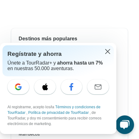
Destinos más populares
Regístrate y ahorra
África
Únete a TourRadar+ y
ahorra hasta un 7%
Asia
en nuestras 50.000 aventuras.
Australia / Oceanía
Europa
Latin América
Al registrarme, acepto los/la
Términos y condiciones de
América del Sur
TourRadar
,
Política de privacidad de TourRadar
, de
TourRadar, y doy mi consentimiento para recibir correos
Egipto
electrónicos de marketing.
Marruecos