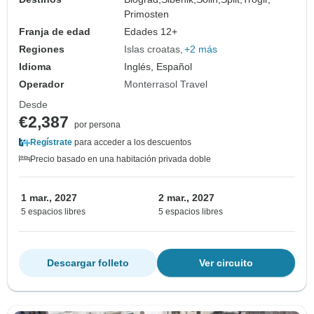
amuralladas. Mucha historia, arquitectura
Primosten
veneciana y …
Franja de edad
Edades 12+
Regiones
Islas croatas
+2 más
Idioma
Inglés, Español
Operador
Monterrasol Travel
Desde
€2,387
por persona
Regístrate
para acceder a los descuentos
Precio basado en una habitación privada doble
1 mar., 2027
2 mar., 2027
5 espacios libres
5 espacios libres
Descargar folleto
Ver circuito