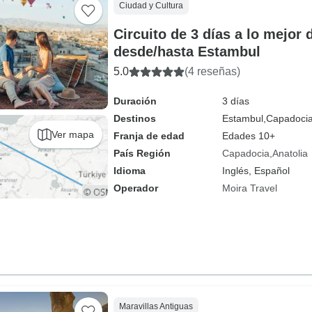
Ciudad y Cultura
Circuito de 3 días a lo mejor
desde/hasta Estambul
5.0
(4 reseñas)
Duración
3 días
Destinos
Estambul,
Capadoci
Ver mapa
Franja de edad
Edades 10+
País Región
Capadocia
Anatolia
Idioma
Inglés, Español
Operador
Moira Travel
Maravillas Antiguas