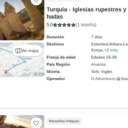
Turquía - Iglesias rupestres 
hadas
5.0
(1 reseña)
Duración
7 días
Destinos
Estambul,
Ankara,
La
Konya,
+2 más
Ver mapa
Franja de edad
Edades 18-39
País Región
Anatolia
Idioma
Solo: Inglés
Operador
G Adventures
Maravillas Antiguas