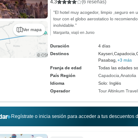
4.3
(6 reseñas)
"El hotel muy acogedor, limpio ,seguro en 
tour con el globo aerostatico lo recomiend
inolvidable."
Ver mapa
Margarita, viajó en Junio
Duración
4 días
Destinos
Kayseri,
Capadocia,
Pasabag,
+3 más
Franja de edad
Todas las edades s
País Región
Capadocia
Anatolia
Idioma
Solo: Inglés
Operador
Tour Altinkum Travel
Regístrate o inicia sesión para acceder a tus descuentos