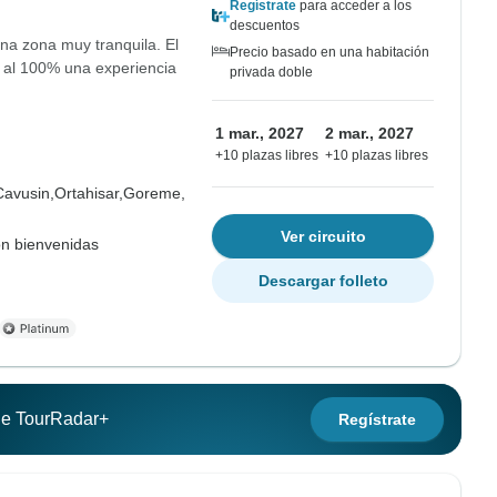
Regístrate
para acceder a los
descuentos
una zona muy tranquila. El
Precio basado en una habitación
o al 100% una experiencia
privada doble
1 mar., 2027
2 mar., 2027
+10 plazas libres
+10 plazas libres
Cavusin,
Ortahisar,
Goreme,
Ver circuito
on bienvenidas
Descargar folleto
 de TourRadar+
Regístrate