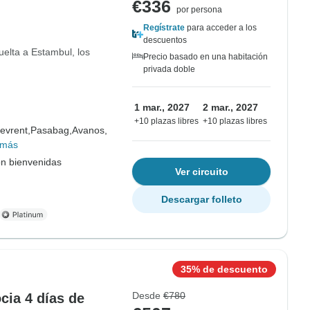
€336
por persona
Regístrate
para acceder a los
descuentos
vuelta a Estambul, los
Precio basado en una habitación
privada doble
1 mar., 2027
2 mar., 2027
+10 plazas libres
+10 plazas libres
evrent,
Pasabag,
Avanos,
 más
on bienvenidas
Ver circuito
Descargar folleto
35% de descuento
Desde
€780
cia 4 días de