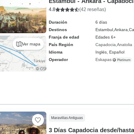
Estambul - Ankara - Capadocia
4.8
(42 reseñas)
Duración
6 días
Destinos
Estambul,
Ankara,
Ca
Franja de edad
Edades 6+
Ver mapa
País Región
Capadocia
Anatolia
Idioma
Inglés, Español
Operador
Eskapas
Maravillas Antiguas
3 Días Capadocia desde/hasta