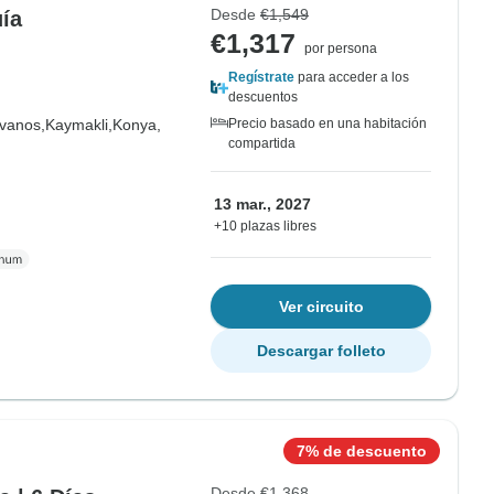
Desde
€1,549
ía
€1,317
por persona
Regístrate
para acceder a los
descuentos
vanos,
Kaymakli,
Konya,
Precio basado en una habitación
compartida
13 mar., 2027
+10 plazas libres
Ver circuito
Descargar folleto
7% de descuento
Desde
€1,368