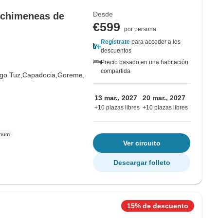
Desde
y chimeneas de
€599
por persona
Regístrate
para acceder a los
descuentos
Precio basado en una habitación
compartida
go Tuz,
Capadocia,
Goreme,
13 mar., 2027
20 mar., 2027
+10 plazas libres
+10 plazas libres
Ver circuito
Descargar folleto
15% de descuento