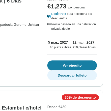
 | 6 Días
€1,273
por persona
Regístrate
para acceder a los
descuentos
padocia,
Goreme,
Uchisar
Precio basado en una habitación
privada doble
5 mar., 2027
12 mar., 2027
+10 plazas libres
+10 plazas libres
Ver circuito
Descargar folleto
30% de descuento
Desde
€480
 Estambul c/hotel