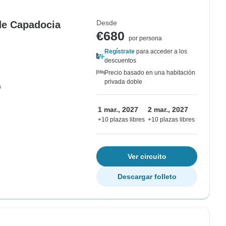
Desde
 de Capadocia
€680
por persona
Regístrate
para acceder a los
descuentos
Precio basado en una habitación
privada doble
a
1 mar., 2027
2 mar., 2027
+10 plazas libres
+10 plazas libres
Ver circuito
Descargar folleto