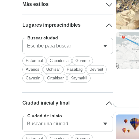
Más estilos
Lugares imprescindibles
Buscar ciudad
Estambul
Capadocia
Goreme
Avanos
Uchisar
Pasabag
Devrent
Cavusin
Ortahisar
Kaymakli
Ciudad inicial y final
Ciudad de inicio
Estambul
Capadocia
Goreme