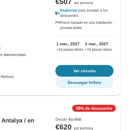
€507
por persona
Regístrate
para acceder a los
descuentos
Precio basado en una habitación
privada doble
1 mar., 2027
2 mar., 2027
a
+10 plazas libres
+10 plazas libres
on bienvenidas
Ver circuito
Descargar folleto
38% de descuento
Desde
€1,000
 Antalya / en
€620
por persona