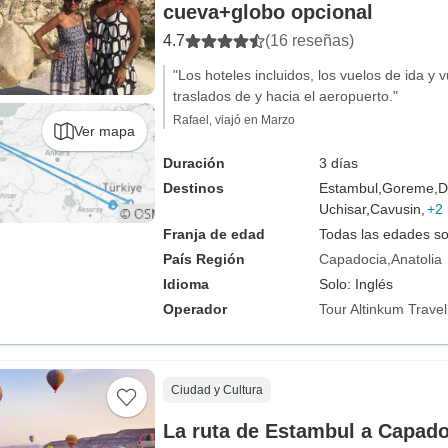
cueva+globo opcional
4.7
(16 reseñas)
"Los hoteles incluidos, los vuelos de ida y 
traslados de y hacia el aeropuerto."
Rafael, viajó en Marzo
Ver mapa
Duración
3 días
Destinos
Estambul,
Goreme,
D
Uchisar,
Cavusin,
+2
Franja de edad
Todas las edades s
País Región
Capadocia
Anatolia
Idioma
Solo: Inglés
Operador
Tour Altinkum Travel
Ciudad y Cultura
La ruta de Estambul a Capado