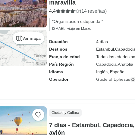
maravilla
4.4
(14 reseñas)
"Organizacion estupenda."
ISMAEL, viajó en Marzo
Ver mapa
Duración
4 días
Destinos
Estambul,
Capadoci
Franja de edad
Todas las edades s
País Región
Capadocia
Anatolia
Idioma
Inglés, Español
Operador
Guide of Ephesus
Ciudad y Cultura
7 días - Estambul, Capadocia,
avión