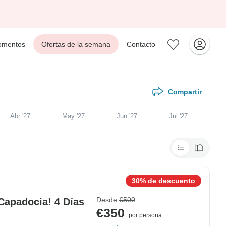
mentos
Ofertas de la semana
Contacto
Compartir
Abr '27
May '27
Jun '27
Jul '27
30% de descuento
Desde
€500
Capadocia! 4 Días
€350
por persona