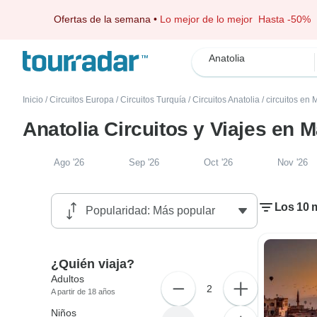
Ofertas de la semana
•
Lo mejor de lo mejor
Hasta -50%
Anatolia
Inicio
/
Circuitos Europa
/
Circuitos Turquía
/
Circuitos Anatolia
/
circuitos en
Anatolia Circuitos y Viajes en 
Ago '26
Sep '26
Oct '26
Nov '26
Los 10 m
¿Quién viaja?
Adultos
2
A partir de 18 años
Niños