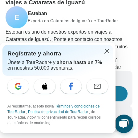
viajes a Cataratas de Iguazú
Esteban
E
Experto en Cataratas de Iguazú de TourRadar
Esteban es uno de nuestros expertos en viajes a
Cataratas de Iguazú. ¡Ponte en contacto con nosotros
para responder a todas tus preguntas sobre los circuitos
Regístrate y ahorra
en Cataratas de Iguazú!
Elige entre +76 circuitos en Cataratas de Iguazú
Únete a TourRadar+ y
ahorra hasta un 7%
301 reseñas verificadas de clientes de TourRadar
en nuestras 50.000 aventuras.
Escríbenos un mensaje
Haznos una pregunta
Al registrarme, acepto los/la
Términos y condiciones de
TourRadar
,
Política de privacidad de TourRadar
, de
Llámanos
TourRadar, y doy mi consentimiento para recibir correos
electrónicos de marketing.
+34 933 938 984