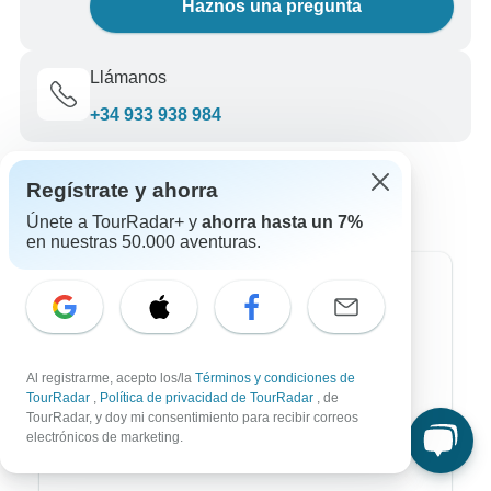
Haznos una pregunta
Llámanos
+34 933 938 984
Regístrate y ahorra
Únete a TourRadar+ y
ahorra hasta un 7%
en nuestras 50.000 aventuras.
Destinos más populares
África
Al registrarme, acepto los/la
Términos y condiciones de
Asia
TourRadar
,
Política de privacidad de TourRadar
, de
TourRadar, y doy mi consentimiento para recibir correos
Australia / Oceanía
electrónicos de marketing.
Europa