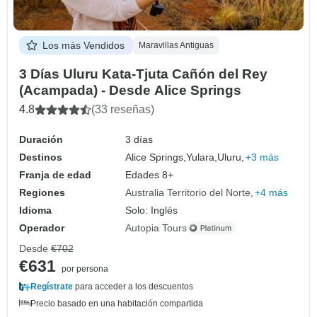
Los más Vendidos
Maravillas Antiguas
3 Días Uluru Kata-Tjuta Cañón del Rey
(Acampada) - Desde Alice Springs
4.8
(33 reseñas)
Duración
3 días
Destinos
Alice Springs,
Yulara,
Uluru,
+3 más
Franja de edad
Edades 8+
Regiones
Australia Territorio del Norte
+4 más
Idioma
Solo: Inglés
Operador
Autopia Tours
Desde
€702
€631
por persona
Regístrate
para acceder a los descuentos
Precio basado en una habitación compartida