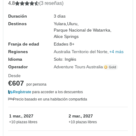
Alice Springs)
4.8
(3 reseñas)
Duración
3 días
Destinos
Yulara,
Uluru,
Parque Nacional de Watarrka,
Alice Springs
Franja de edad
Edades 8+
Regiones
Australia Territorio del Norte
+4 más
Idioma
Solo: Inglés
Operador
Adventure Tours Australia
Desde
€607
por persona
Regístrate
para acceder a los descuentos
Precio basado en una habitación compartida
1 mar., 2027
2 mar., 2027
+10 plazas libres
+10 plazas libres