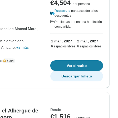
€4,504
por persona
Regístrate
para acceder a los
descuentos
Precio basado en una habitación
compartida
ional de Maasai Mara,
on bienvenidas
1 mar., 2027
2 mar., 2027
6 espacios libres
6 espacios libres
t Africano
+2 más
is
Ver circuito
Descargar folleto
Desde
n el Albergue de
€1,516
ngoro
por persona