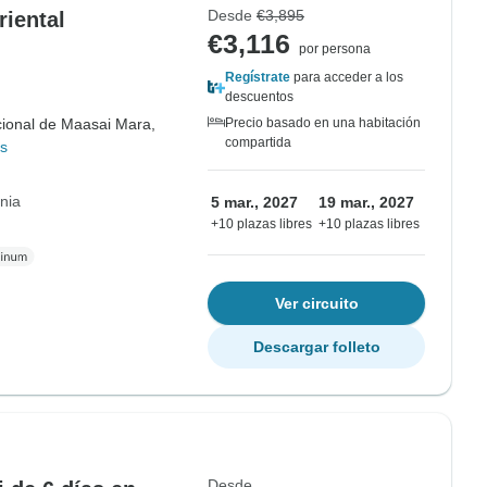
Desde
€3,895
riental
€3,116
por persona
Regístrate
para acceder a los
descuentos
ional de Maasai Mara,
Precio basado en una habitación
compartida
s
nia
5 mar., 2027
19 mar., 2027
+10 plazas libres
+10 plazas libres
Ver circuito
Descargar folleto
Desde