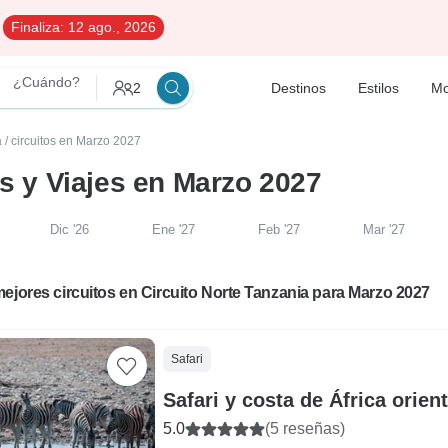
Finaliza:
12 ago., 2026
¿Cuándo?
2
Destinos
Estilos
Mo
a
/
circuitos en Marzo 2027
os y Viajes en Marzo 2027
Dic '26
Ene '27
Feb '27
Mar '27
ejores circuitos en Circuito Norte Tanzania para Marzo 2027
Safari
Safari y costa de África orient
5.0
(5 reseñas)