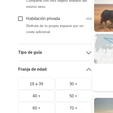
Comparte con otro viajero solitario del
mismo sexo.
Habitación privada
484
Disfruta de tu propio espacio por un
coste adicional.
Tipo de guía
Franja de edad
18 a 39
30 +
40 +
50 +
60 +
70 +