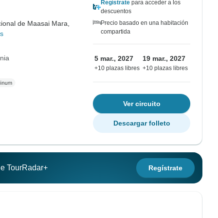
Regístrate
para acceder a los
descuentos
ional de Maasai Mara,
Precio basado en una habitación
compartida
s
nia
5 mar., 2027
19 mar., 2027
+10 plazas libres
+10 plazas libres
Ver circuito
Descargar folleto
 de TourRadar+
Regístrate