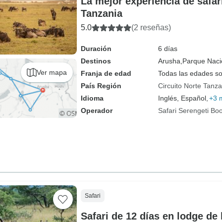
La mejor experiencia de safar
Tanzania
5.0
(2 reseñas)
Duración
6 días
Destinos
Arusha,
Parque Nacio
Ver mapa
Franja de edad
Todas las edades s
País Región
Circuito Norte Tanza
Idioma
Inglés, Español,
+3 
Operador
Safari Serengeti Bo
Safari
Safari de 12 días en lodge de 