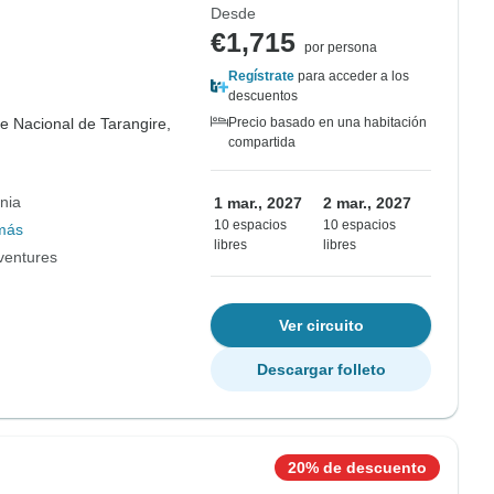
Desde
€1,715
por persona
Regístrate
para acceder a los
descuentos
e Nacional de Tarangire,
Precio basado en una habitación
compartida
nia
1 mar., 2027
2 mar., 2027
10 espacios
10 espacios
más
libres
libres
dventures
Ver circuito
Descargar folleto
20% de descuento