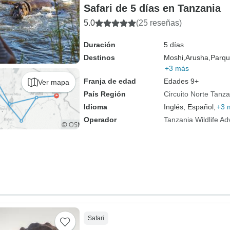
Safari de 5 días en Tanzania
5.0
(25 reseñas)
Duración
5 días
Destinos
Moshi,
Arusha,
Parqu
+3 más
Franja de edad
Edades 9+
Ver mapa
País Región
Circuito Norte Tanza
Idioma
Inglés, Español,
+3 
Operador
Tanzania Wildlife A
Safari