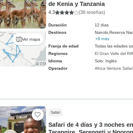
de Kenia y Tanzania
4.3
(36 reseñas)
Duración
12 días
Destinos
Nairobi,
Reserva Nac
+8 más
Ver mapa
Franja de edad
Todas las edades s
Regiones
El Gran Valle del Rif
Idioma
Solo: Inglés
Operador
Africa Venture Safar
Safari
Safari de 4 días y 3 noches e
Tarangire, Serengeti y Ngoro