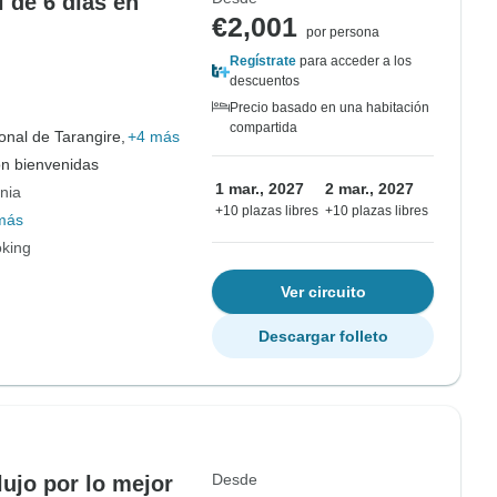
i de 6 días en
€2,001
por persona
Regístrate
para acceder a los
descuentos
Precio basado en una habitación
compartida
nal de Tarangire,
+4 más
on bienvenidas
1 mar., 2027
2 mar., 2027
nia
+10 plazas libres
+10 plazas libres
más
oking
Ver circuito
Descargar folleto
Desde
lujo por lo mejor