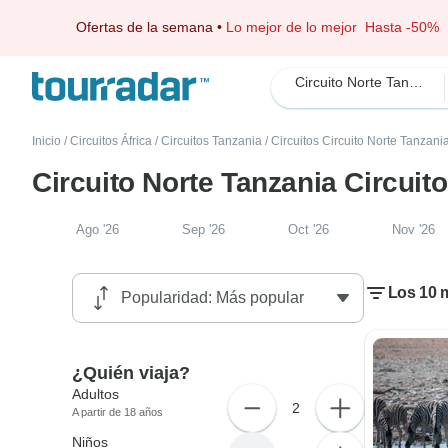
Ofertas de la semana
•
Lo mejor de lo mejor
Hasta -50%
Circuito Norte Tanzania
Inicio
/
Circuitos África
/
Circuitos Tanzania
/
Circuitos Circuito Norte Tanzani
Circuito Norte Tanzania Circuit
Ago '26
Sep '26
Oct '26
Nov '26
Los 10 m
¿Quién viaja?
Adultos
2
A partir de 18 años
Niños