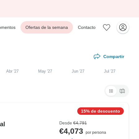
mentos
Ofertas de la semana
Contacto
Compartir
Abr '27
May '27
Jun '27
Jul '27
15% de descuento
Desde
€4,791
al
€4,073
por persona