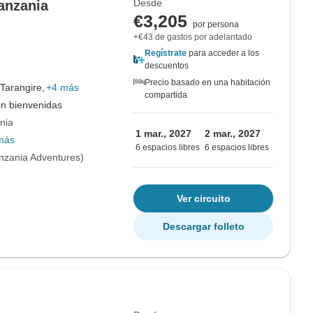
Desde
Tanzania
€3,205
por persona
+€43 de gastos por adelantado
Regístrate
para acceder a los
descuentos
Precio basado en una habitación
Tarangire,
+4 más
compartida
on bienvenidas
nia
1 mar., 2027
2 mar., 2027
más
6 espacios libres
6 espacios libres
nzania Adventures)
Ver circuito
Descargar folleto