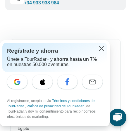
+34 933 938 984
Destinos más populares
Regístrate y ahorra
Únete a TourRadar+ y
ahorra hasta un 7%
África
en nuestras 50.000 aventuras.
Asia
Australia / Oceanía
Europa
Al registrarme, acepto los/la
Términos y condiciones de
TourRadar
,
Política de privacidad de TourRadar
, de
Latin América
TourRadar, y doy mi consentimiento para recibir correos
electrónicos de marketing.
América del Sur
Egipto