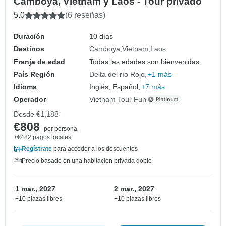
Camboya, Vietnam y Laos - Tour privado
5.0
(6 reseñas)
Duración
10 días
Destinos
Camboya
Vietnam
Laos
Franja de edad
Todas las edades son bienvenidas
País Región
Delta del río Rojo
+1 más
Idioma
Inglés, Español,
+7 más
Operador
Vietnam Tour Fun
Desde
€1,188
€808
por persona
+€482 pagos locales
Regístrate
para acceder a los descuentos
Precio basado en una habitación privada doble
1 mar., 2027
2 mar., 2027
+10 plazas libres
+10 plazas libres