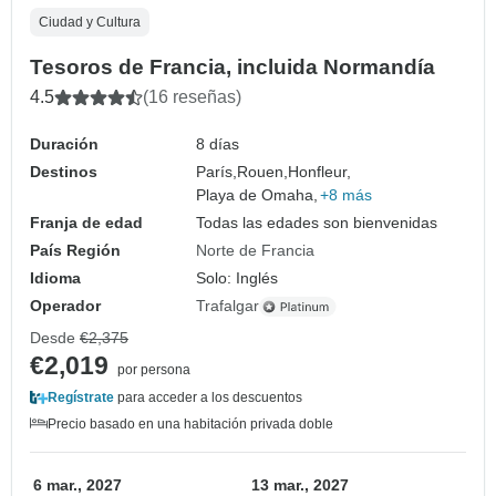
Ciudad y Cultura
Tesoros de Francia, incluida Normandía
4.5
(16 reseñas)
Duración
8 días
Destinos
París,
Rouen,
Honfleur,
Playa de Omaha,
+8 más
Franja de edad
Todas las edades son bienvenidas
País Región
Norte de Francia
Idioma
Solo: Inglés
Operador
Trafalgar
Desde
€2,375
€2,019
por persona
Regístrate
para acceder a los descuentos
Precio basado en una habitación privada doble
6 mar., 2027
13 mar., 2027