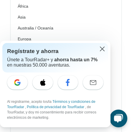
África
Asia
Australia / Oceanía
Europa
Latin América
Regístrate y ahorra
Únete a TourRadar+ y
ahorra hasta un 7%
América del Sur
en nuestras 50.000 aventuras.
Egipto
Marruecos
Sudáfrica
Al registrarme, acepto los/la
Términos y condiciones de
Bali
TourRadar
,
Política de privacidad de TourRadar
, de
TourRadar, y doy mi consentimiento para recibir correos
China
electrónicos de marketing.
India