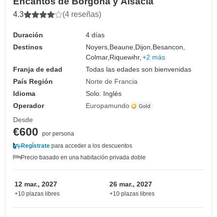
Encantos de Borgoña y Alsacia
4.3
(4 reseñas)
Duración
4 días
Destinos
Noyers,
Beaune,
Dijon,
Besancon,
Colmar,
Riquewihr,
+2 más
Franja de edad
Todas las edades son bienvenidas
País Región
Norte de Francia
Idioma
Solo: Inglés
Operador
Europamundo
Desde
€600
por persona
Regístrate
para acceder a los descuentos
Precio basado en una habitación privada doble
12 mar., 2027
26 mar., 2027
+10 plazas libres
+10 plazas libres