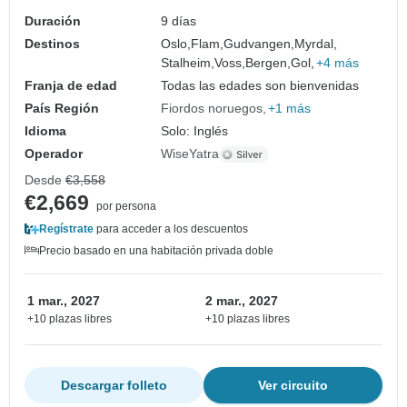
Duración
9 días
Destinos
Oslo,
Flam,
Gudvangen,
Myrdal,
Stalheim,
Voss,
Bergen,
Gol,
+4 más
Franja de edad
Todas las edades son bienvenidas
País Región
Fiordos noruegos
+1 más
Idioma
Solo: Inglés
Operador
WiseYatra
Desde
€3,558
€2,669
por persona
Regístrate
para acceder a los descuentos
Precio basado en una habitación privada doble
1 mar., 2027
2 mar., 2027
+10 plazas libres
+10 plazas libres
Descargar folleto
Ver circuito