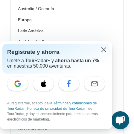
Australia / Oceanía
Europa
Latin América
América del Sur
Regístrate y ahorra
Egipto
Únete a TourRadar+ y
ahorra hasta un 7%
Marruecos
en nuestras 50.000 aventuras.
Sudáfrica
Bali
China
Al registrarme, acepto los/la
Términos y condiciones de
India
TourRadar
,
Política de privacidad de TourRadar
, de
TourRadar, y doy mi consentimiento para recibir correos
Japón
electrónicos de marketing.
Nueva Zelanda