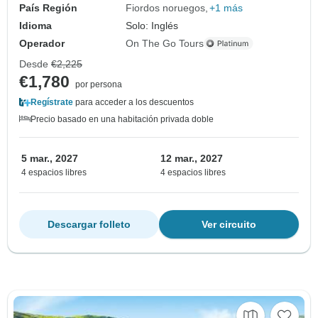
País Región
Fiordos noruegos
+1 más
Idioma
Solo: Inglés
Operador
On The Go Tours
Desde
€2,225
€1,780
por persona
Regístrate
para acceder a los descuentos
Precio basado en una habitación privada doble
5 mar., 2027
12 mar., 2027
4 espacios libres
4 espacios libres
Descargar folleto
Ver circuito