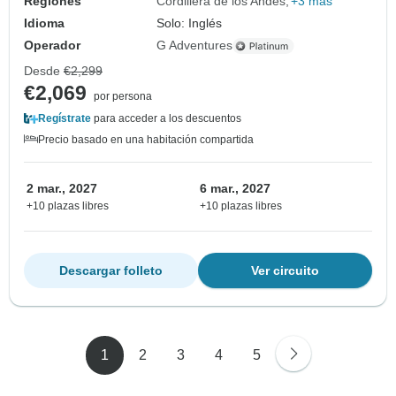
Regiones
Cordillera de los Andes
+3 más
Idioma
Solo: Inglés
Operador
G Adventures
Desde
€2,299
€2,069
por persona
Regístrate
para acceder a los descuentos
Precio basado en una habitación compartida
2 mar., 2027
6 mar., 2027
+10 plazas libres
+10 plazas libres
Descargar folleto
Ver circuito
1
2
3
4
5