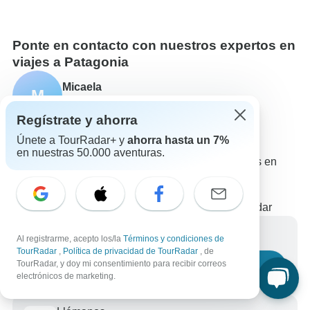
Ponte en contacto con nuestros expertos en
viajes a Patagonia
Micaela
M
Experto en Patagonia de TourRadar
Regístrate y ahorra
Micaela es uno de nuestros expertos en viajes a
Únete a TourRadar+ y
ahorra hasta un 7%
Patagonia. ¡Ponte en contacto con nosotros para
en nuestras 50.000 aventuras.
responder a todas tus preguntas sobre los circuitos en
Patagonia!
Elige entre +288 circuitos en Patagonia
550 reseñas verificadas de clientes de TourRadar
Escríbenos un mensaje
Al registrarme, acepto los/la
Términos y condiciones de
TourRadar
,
Política de privacidad de TourRadar
, de
TourRadar, y doy mi consentimiento para recibir correos
Haznos una pregunta
electrónicos de marketing.