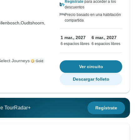
Regístrate
para acceder a los
descuentos
Precio basado en una habitación
compartida
ellenbosch,
Oudtshoorn,
1 mar., 2027
6 mar., 2027
6 espacios libres
6 espacios libres
Select Journeys
Ver circuito
Descargar folleto
 de TourRadar+
Regístrate