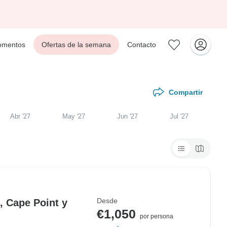
mentos
Ofertas de la semana
Contacto
Compartir
Abr '27
May '27
Jun '27
Jul '27
Desde
, Cape Point y
€1,050
por persona