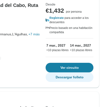
Desde
ad del Cabo, Ruta
€1,432
por persona
Regístrate
para acceder a los
descuentos
Precio basado en una habitación
compartida
rmanus,
L'Agulhas,
+7 más
7 mar., 2027
14 mar., 2027
+10 plazas libres
+10 plazas libres
Ver circuito
Descargar folleto