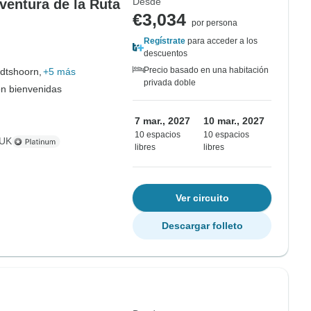
Desde
ventura de la Ruta
€3,034
por persona
Regístrate
para acceder a los
descuentos
Precio basado en una habitación
dtshoorn,
+5 más
privada doble
on bienvenidas
7 mar., 2027
10 mar., 2027
10 espacios
10 espacios
 UK
libres
libres
Ver circuito
Descargar folleto