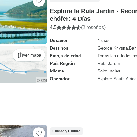
Explora la Ruta Jardín - Reco
chófer: 4 Días
4.5
(2 reseñas)
Duración
4 días
Destinos
George,
Knysna,
Bah
Ver mapa
Franja de edad
Todas las edades s
País Región
Ruta Jardín
Idioma
Solo: Inglés
Operador
Explore South Africa
Ciudad y Cultura