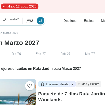
Finaliza:
12 ago., 2026
¿Cuándo?
2
Destinos
Estilos
Mo
 en Marzo 2027
en Marzo 2027
Dic '26
Ene '27
Feb '27
Mar '27
ejores circuitos en Ruta Jardín para Marzo 2027
Los más Vendidos
Ciudad y Cultura
Paquete de 7 días Ruta Jardín
Winelands