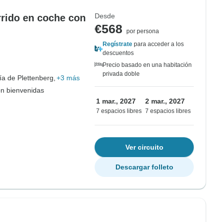
Desde
rrido en coche con
€568
por persona
Regístrate
para acceder a los
descuentos
Precio basado en una habitación
privada doble
ía de Plettenberg,
+3 más
on bienvenidas
1 mar., 2027
2 mar., 2027
7 espacios libres
7 espacios libres
Ver circuito
Descargar folleto