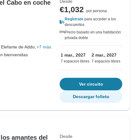
Desde
del Cabo en coche
€1,032
por persona
Regístrate
para acceder a los
descuentos
Precio basado en una habitación
privada doble
 Elefante de Addo,
+7 más
on bienvenidas
1 mar., 2027
2 mar., 2027
7 espacios libres
7 espacios libres
Ver circuito
Descargar folleto
Desde
 los amantes del