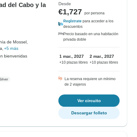
Desde
ad del Cabo y la
€1,727
por persona
Regístrate
para acceder a los
descuentos
Precio basado en una habitación
privada doble
hía de Mossel,
a,
+5 más
on bienvenidas
1 mar., 2027
2 mar., 2027
+10 plazas libres
+10 plazas libres
La reserva requiere un mínimo
de 2 viajeros
Ver circuito
Descargar folleto