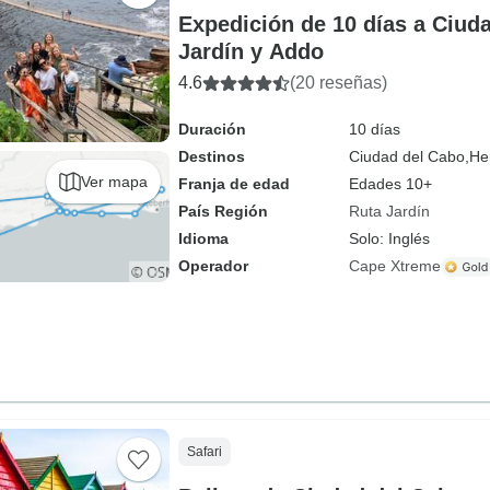
Expedición de 10 días a Ciud
Jardín y Addo
4.6
(20 reseñas)
Duración
10 días
Destinos
Ciudad del Cabo,
He
Ver mapa
Franja de edad
Edades 10+
País Región
Ruta Jardín
Idioma
Solo: Inglés
Operador
Cape Xtreme
Safari