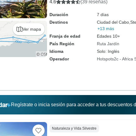
4.6
(39 reseñas)
Duración
7 días
Destinos
Ciudad del Cabo,
St
+13 más
Ver mapa
Franja de edad
Edades 10+
País Región
Ruta Jardín
Idioma
Solo: Inglés
Operador
Hotspots2c - Africa 
Regístrate o inicia sesión para acceder a tus descuentos
Naturaleza y Vida Silvestre