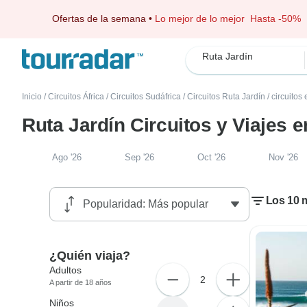
Ofertas de la semana
•
Lo mejor de lo mejor
Hasta -50%
Ruta Jardín
Inicio
/
Circuitos África
/
Circuitos Sudáfrica
/
Circuitos Ruta Jardín
/
circuitos
Ruta Jardín Circuitos y Viajes 
Ago '26
Sep '26
Oct '26
Nov '26
Los 10 m
¿Quién viaja?
Adultos
2
A partir de 18 años
Niños