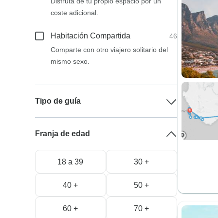
Disfruta de tu propio espacio por un
coste adicional.
Habitación Compartida
46
Comparte con otro viajero solitario del
mismo sexo.
Tipo de guía
Franja de edad
18 a 39
30 +
40 +
50 +
60 +
70 +