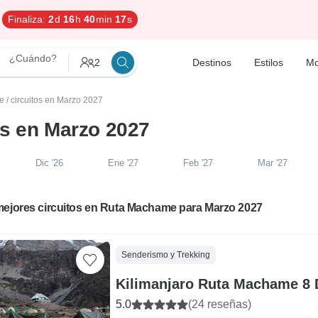
Finaliza:
2
d
16
h
40
min
16
s
¿Cuándo?
2
Destinos
Estilos
Mo
e
/
circuitos en Marzo 2027
es en Marzo 2027
Dic '26
Ene '27
Feb '27
Mar '27
mejores circuitos en Ruta Machame para Marzo 2027
Senderismo y Trekking
Kilimanjaro Ruta Machame 8 
5.0
(24 reseñas)