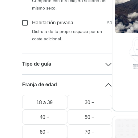
Comparte con otro viajero solitario del
mismo sexo.
Habitación privada
50
Disfruta de tu propio espacio por un
coste adicional.
Tipo de guía
Franja de edad
18 a 39
30 +
40 +
50 +
60 +
70 +