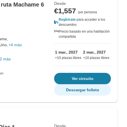
Desde
a ruta Machame 6
€1,557
por persona
Regístrate
para acceder a los
descuentos
Precio basado en una habitación
compartida
ame,
Uno,
+4 más
1 mar., 2027
2 mar., 2027
+10 plazas libres
+10 plazas libres
2 más
on
Ver circuito
Descargar folleto
Desde