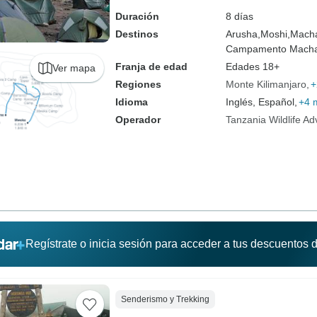
Duración
8 días
Destinos
Arusha,
Moshi,
Mach
Campamento Mach
Franja de edad
Edades 18+
Ver mapa
Regiones
Monte Kilimanjaro
+
Idioma
Inglés, Español,
+4 
Operador
Tanzania Wildlife A
Regístrate o inicia sesión para acceder a tus descuentos
Senderismo y Trekking