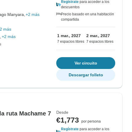
Regístrate
para acceder a los
descuentos
ago Manyara,
+2 más
Precio basado en una habitación
compartida
2 más
1 mar., 2027
2 mar., 2027
,
+2 más
7 espacios libres
7 espacios libres
s
Ver circuito
Descargar folleto
Desde
 la ruta Machame 7
€1,773
por persona
Regístrate
para acceder a los