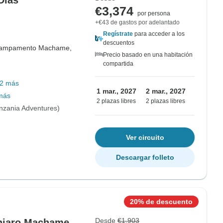
ías *
€3,374
por persona
+€43 de gastos por adelantado
Regístrate
para acceder a los
descuentos
ampamento Machame,
Precio basado en una habitación
compartida
2 más
1 mar., 2027
2 mar., 2027
más
2 plazas libres
2 plazas libres
nzania Adventures)
Ver circuito
Descargar folleto
20% de descuento
Desde
€1,903
anjaro Machame -