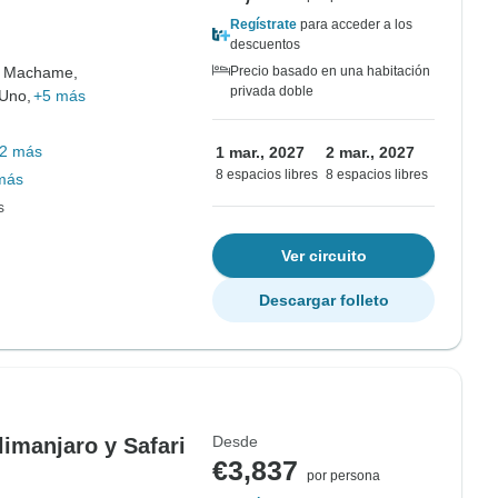
Regístrate
para acceder a los
descuentos
 Machame,
Precio basado en una habitación
privada doble
Uno,
+5 más
2 más
1 mar., 2027
2 mar., 2027
8 espacios libres
8 espacios libres
más
s
Ver circuito
Descargar folleto
Desde
limanjaro y Safari
€3,837
por persona