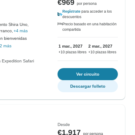
€969
por persona
Regístrate
para acceder a los
descuentos
to Shira Uno,
Precio basado en una habitación
compartida
ranco,
+4 más
on bienvenidas
2 más
1 mar., 2027
2 mar., 2027
+10 plazas libres
+10 plazas libres
 Expedition Safari
Ver circuito
Descargar folleto
Desde
€1,917
por persona