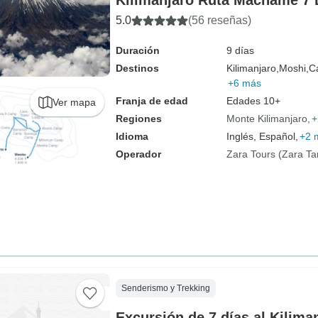
Kilimanjaro Ruta Machame 7 D
5.0
(56 reseñas)
Duración
9 días
Destinos
Kilimanjaro,
Moshi,
C
+6 más
Franja de edad
Edades 10+
Ver mapa
Regiones
Monte Kilimanjaro
+
Idioma
Inglés, Español,
+2 
Operador
Zara Tours (Zara Ta
Senderismo y Trekking
Excursión de 7 días al Kilim