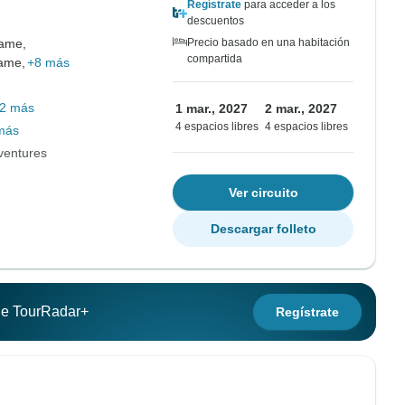
Regístrate
para acceder a los
descuentos
ame,
Precio basado en una habitación
compartida
ame,
+8 más
2 más
1 mar., 2027
2 mar., 2027
4 espacios libres
4 espacios libres
más
dventures
Ver circuito
Descargar folleto
 de TourRadar+
Regístrate