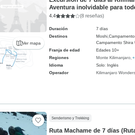
Aventura inolvidable para tod
4.4
(8 reseñas)
Duración
7 días
Destinos
Moshi,
Campamento
Campamento Shira 
Ver mapa
Franja de edad
Edades 10+
Regiones
Monte Kilimanjaro
+
Idioma
Solo: Inglés
Operador
Kilimanjaro Wonders
Senderismo y Trekking
Ruta Machame de 7 días (Rut