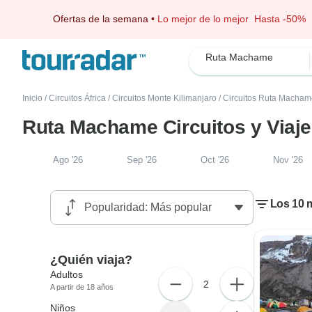
Ofertas de la semana
•
Lo mejor de lo mejor
Hasta -50%
Ruta Machame
Inicio
/
Circuitos África
/
Circuitos Monte Kilimanjaro
/
Circuitos Ruta Macham
Ruta Machame Circuitos y Viaj
Ago '26
Sep '26
Oct '26
Nov '26
Los 10 
¿Quién viaja?
Adultos
2
A partir de 18 años
Niños