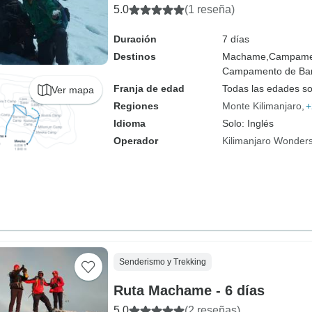
5.0
(1 reseña)
Duración
7 días
Destinos
Machame,
Campamen
Campamento de Bar
Franja de edad
Todas las edades s
Ver mapa
Regiones
Monte Kilimanjaro
+
Idioma
Solo: Inglés
Operador
Kilimanjaro Wonders
Senderismo y Trekking
Ruta Machame - 6 días
5.0
(2 reseñas)