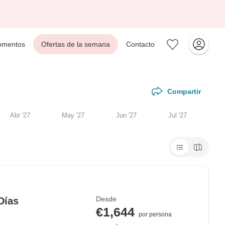
mentos
Ofertas de la semana
Contacto
Compartir
Abr '27
May '27
Jun '27
Jul '27
Desde
Días
€1,644
por persona