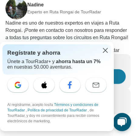
Nadine
Experto en Ruta Rongai de TourRadar
Nadine es uno de nuestros expertos en viajes a Ruta
Rongai. ¡Ponte en contacto con nosotros para responder
a todas tus preguntas sobre los circuitos en Ruta Rongai!
Elige entre +46 circuitos en Ruta Rongai
155 reseñas verificadas de clientes de TourRadar
Regístrate y ahorra
Únete a TourRadar+ y
ahorra hasta un 7%
Escríbenos un mensaje
en nuestras 50.000 aventuras.
Haznos una pregunta
Llámanos
Al registrarme, acepto los/la
Términos y condiciones de
+34 933 938 984
TourRadar
,
Política de privacidad de TourRadar
, de
TourRadar, y doy mi consentimiento para recibir correos
electrónicos de marketing.