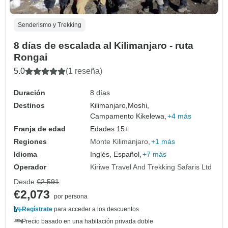
Senderismo y Trekking
8 días de escalada al Kilimanjaro - ruta
Rongai
5.0
(1 reseña)
Duración
8 días
Destinos
Kilimanjaro,
Moshi,
Campamento Kikelewa,
+4 más
Franja de edad
Edades 15+
Regiones
Monte Kilimanjaro
+1 más
Idioma
Inglés, Español,
+7 más
Operador
Kiriwe Travel And Trekking Safaris Ltd
Desde
€2,591
€2,073
por persona
Regístrate
para acceder a los descuentos
Precio basado en una habitación privada doble