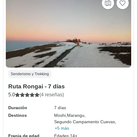
Senderismo y Trekking
Ruta Rongai - 7 días
5.0
(4 reseñas)
Duración
7 días
Destinos
Moshi,
Marangu,
Segundo Campamento Cuevas,
+5 más
Franja de edad
Edades 14+