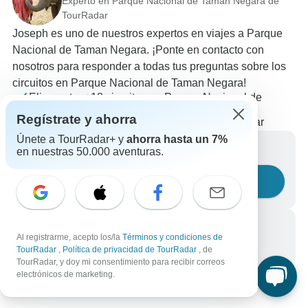
Experto en Parque Nacional de Taman Negara de
TourRadar
Joseph es uno de nuestros expertos en viajes a Parque
Nacional de Taman Negara. ¡Ponte en contacto con
nosotros para responder a todas tus preguntas sobre los
circuitos en Parque Nacional de Taman Negara!
Elige entre +18 circuitos en Parque Nacional de
Taman Negara
Regístrate y ahorra
15 reseñas verificadas de clientes de TourRadar
Únete a TourRadar+ y
ahorra hasta un 7%
Escríbenos un mensaje
en nuestras 50.000 aventuras.
Haznos una pregunta
Llámanos
Al registrarme, acepto los/la
Términos y condiciones de
+34 933 938 984
TourRadar
,
Política de privacidad de TourRadar
, de
TourRadar, y doy mi consentimiento para recibir correos
electrónicos de marketing.