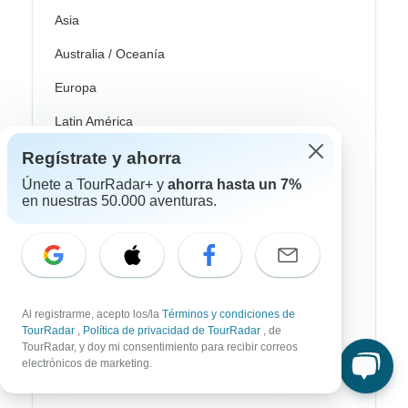
Asia
Australia / Oceanía
Europa
Latin América
América del Sur
Regístrate y ahorra
Únete a TourRadar+ y
ahorra hasta un 7%
Egipto
en nuestras 50.000 aventuras.
Marruecos
Sudáfrica
Bali
Al registrarme, acepto los/la
Términos y condiciones de
China
TourRadar
,
Política de privacidad de TourRadar
, de
TourRadar, y doy mi consentimiento para recibir correos
India
electrónicos de marketing.
Japón