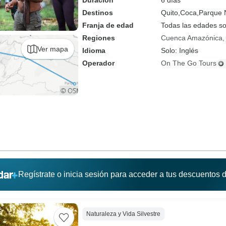
Duración
6 días
Destinos
Quito,
Coca,
Parque 
Franja de edad
Todas las edades s
Regiones
Cuenca Amazónica
Ver mapa
Idioma
Solo: Inglés
Operador
On The Go Tours
Regístrate o inicia sesión para acceder a tus descuentos
Naturaleza y Vida Silvestre