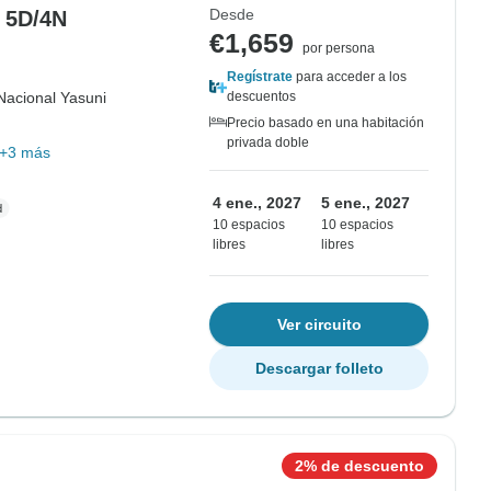
Desde
 5D/4N
€1,659
por persona
Regístrate
para acceder a los
Nacional Yasuni
descuentos
Precio basado en una habitación
privada doble
+3 más
4 ene., 2027
5 ene., 2027
10 espacios
10 espacios
libres
libres
Ver circuito
Descargar folleto
2% de descuento