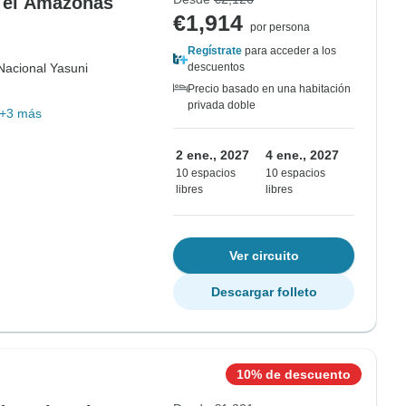
y el Amazonas
€1,914
por persona
Regístrate
para acceder a los
Nacional Yasuni
descuentos
Precio basado en una habitación
privada doble
+3 más
2 ene., 2027
4 ene., 2027
10 espacios
10 espacios
libres
libres
Ver circuito
Descargar folleto
10% de descuento