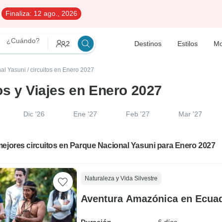
Finaliza:
12 ago., 2026
¿Cuándo?
2
Destinos
Estilos
Mo
nal Yasuni
/
circuitos en Enero 2027
os y Viajes en Enero 2027
Dic '26
Ene '27
Feb '27
Mar '27
ejores circuitos en Parque Nacional Yasuni para Enero 2027
Naturaleza y Vida Silvestre
Aventura Amazónica en Ecuado