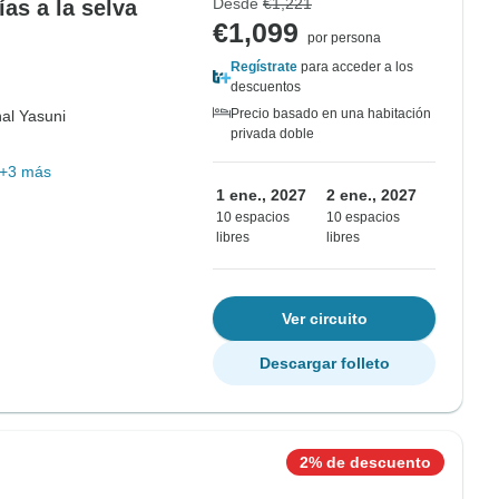
Desde
€1,221
as a la selva
€1,099
por persona
Regístrate
para acceder a los
descuentos
Precio basado en una habitación
al Yasuni
privada doble
+3 más
1 ene., 2027
2 ene., 2027
10 espacios
10 espacios
libres
libres
Ver circuito
Descargar folleto
2% de descuento