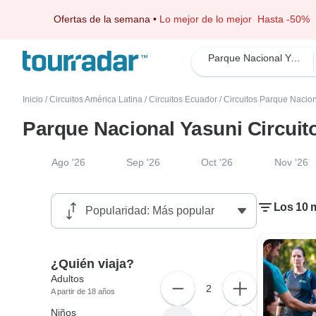
Ofertas de la semana
•
Lo mejor de lo mejor
Hasta -50%
Parque Nacional Yasuni
Inicio
/
Circuitos América Latina
/
Circuitos Ecuador
/
Circuitos Parque Nacio
Parque Nacional Yasuni Circuit
Ago '26
Sep '26
Oct '26
Nov '26
Los 10 m
¿Quién viaja?
Adultos
2
A partir de 18 años
Niños