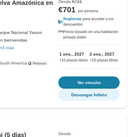
Desde
€715
Selva Amazónica en
€701
por persona
Regístrate
para acceder a los
descuentos
Precio basado en una habitación
rque Nacional Yasuni
privada doble
on bienvenidas
+3 más
1 ene., 2027
2 ene., 2027
+10 plazas libres
+10 plazas libres
South America
Ver circuito
Descargar folleto
Desde
 (5 días)