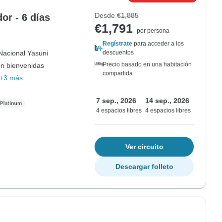
Desde
€1,885
r - 6 días
€1,791
por persona
Regístrate
para acceder a los
Nacional Yasuni
descuentos
Precio basado en una habitación
on bienvenidas
compartida
+3 más
7 sep., 2026
14 sep., 2026
4 espacios libres
4 espacios libres
Ver circuito
Descargar folleto