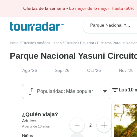
Ofertas de la semana
•
Lo mejor de lo mejor
Hasta -50%
Parque Nacional Yasuni
Inicio
/
Circuitos América Latina
/
Circuitos Ecuador
/
Circuitos Parque Nacio
Parque Nacional Yasuni Circuit
Ago '26
Sep '26
Oct '26
Nov '26
Los 10 m
¿Quién viaja?
Adultos
2
A partir de 18 años
Niños