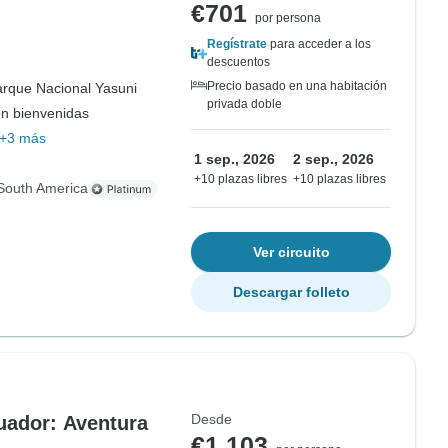
€701
por persona
Regístrate
para acceder a los
descuentos
Precio basado en una habitación
rque Nacional Yasuni
privada doble
on bienvenidas
+3 más
1 sep., 2026
2 sep., 2026
+10 plazas libres
+10 plazas libres
South America
Ver circuito
Descargar folleto
Desde
uador: Aventura
€1,103