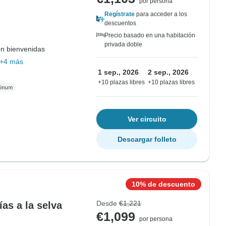
por persona
Regístrate
para acceder a los
descuentos
Precio basado en una habitación
privada doble
on bienvenidas
+4 más
1 sep., 2026
2 sep., 2026
+10 plazas libres
+10 plazas libres
Ver circuito
Descargar folleto
10% de descuento
Desde
€1,221
as a la selva
€1,099
por persona