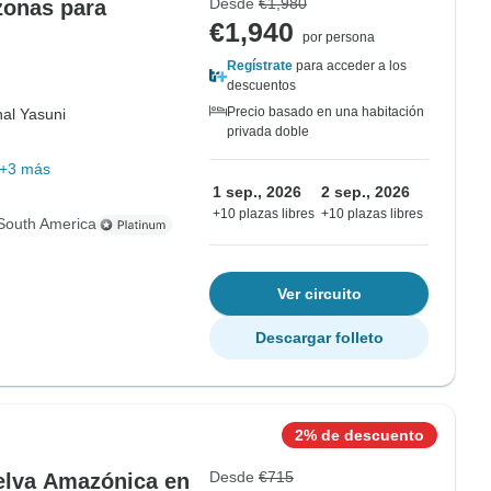
Desde
€1,980
zonas para
€1,940
por persona
Regístrate
para acceder a los
descuentos
Precio basado en una habitación
al Yasuni
privada doble
+3 más
1 sep., 2026
2 sep., 2026
+10 plazas libres
+10 plazas libres
South America
Ver circuito
Descargar folleto
2% de descuento
Desde
€715
Selva Amazónica en