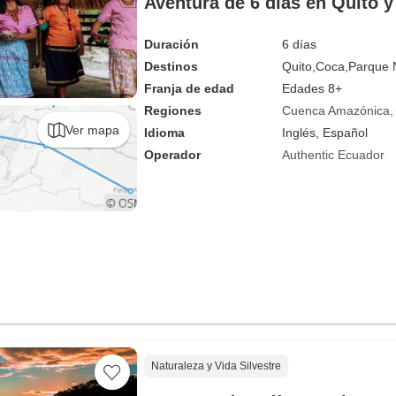
Aventura de 6 días en Quito 
Duración
6 días
Destinos
Quito,
Coca,
Parque 
Franja de edad
Edades 8+
Regiones
Cuenca Amazónica
Ver mapa
Idioma
Inglés, Español
Operador
Authentic Ecuador
Naturaleza y Vida Silvestre