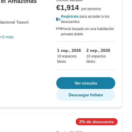
y el Amazonas
€1,914
por persona
Regístrate
para acceder a los
Nacional Yasuni
descuentos
Precio basado en una habitación
privada doble
+3 más
1 sep., 2026
2 sep., 2026
10 espacios
10 espacios
libres
libres
Ver circuito
Descargar folleto
2% de descuento