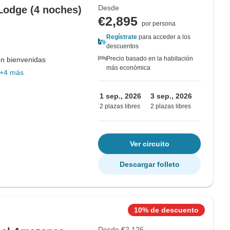
Desde
Lodge (4 noches)
€2,895
por persona
Regístrate
para acceder a los
descuentos
Precio basado en la habitación
on bienvenidas
más económica
+4 más
1 sep., 2026
3 sep., 2026
2 plazas libres
2 plazas libres
Ver circuito
Descargar folleto
10% de descuento
Desde
€2,126