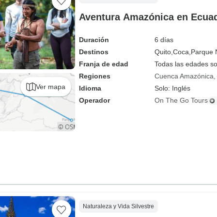
Aventura Amazónica en Ecuado
Duración
6 días
Destinos
Quito,
Coca,
Parque 
Franja de edad
Todas las edades s
Regiones
Cuenca Amazónica
Ver mapa
Idioma
Solo: Inglés
Operador
On The Go Tours
Naturaleza y Vida Silvestre