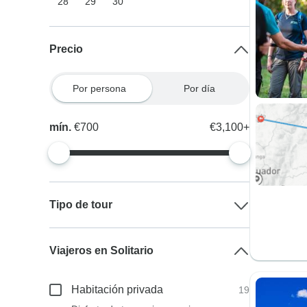
28
29
30
Precio
Por persona
Por día
mín.
€700
€3,100+
Tipo de tour
Viajeros en Solitario
Habitación privada
19