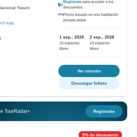
Regístrate
para acceder a los
Nacional Yasuni
descuentos
Precio basado en una habitación
privada doble
+3 más
1 sep., 2026
2 sep., 2026
10 espacios
10 espacios
libres
libres
Ver circuito
Descargar folleto
 de TourRadar+
Regístrate
5% de descuento