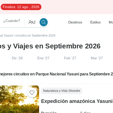
Finaliza:
12 ago., 2026
¿Cuándo?
2
Destinos
Estilos
Mo
nal Yasuni
/
circuitos en Septiembre 2026
os y Viajes en Septiembre 2026
Dic '26
Ene '27
Feb '27
Mar '27
ejores circuitos en Parque Nacional Yasuni para Septiembre 
Naturaleza y Vida Silvestre
Expedición amazónica Yasuni