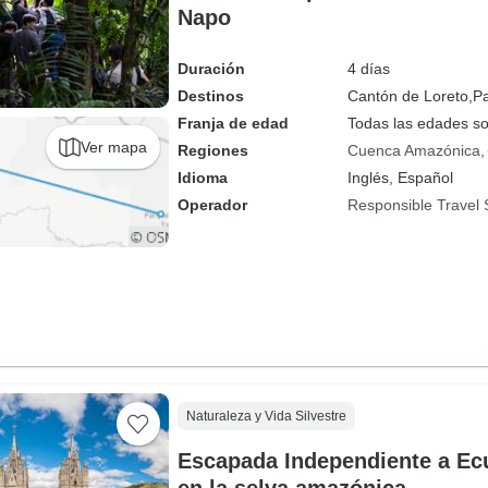
Napo
Duración
4 días
Destinos
Cantón de Loreto,
Pa
Franja de edad
Todas las edades s
Ver mapa
Regiones
Cuenca Amazónica
Idioma
Inglés, Español
Operador
Responsible Travel 
Naturaleza y Vida Silvestre
Escapada Independiente a Ec