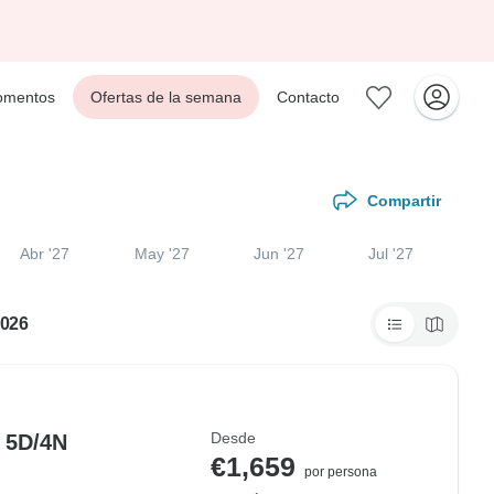
mentos
Ofertas de la semana
Contacto
Compartir
Abr '27
May '27
Jun '27
Jul '27
2026
Desde
 5D/4N
€1,659
por persona