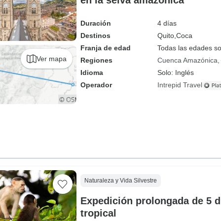
en la selva amazónica
Duración
4 días
Destinos
Quito,
Coca
Franja de edad
Todas las edades s
Ver mapa
Regiones
Cuenca Amazónica
Idioma
Solo: Inglés
Operador
Intrepid Travel
Naturaleza y Vida Silvestre
Expedición prolongada de 5 dí
tropical