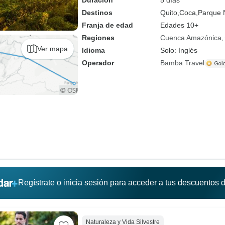
Duración
5 días
Destinos
Quito,
Coca,
Parque 
Franja de edad
Edades 10+
Regiones
Cuenca Amazónica
Ver mapa
Idioma
Solo: Inglés
Operador
Bamba Travel
Regístrate o inicia sesión para acceder a tus descuentos
Naturaleza y Vida Silvestre