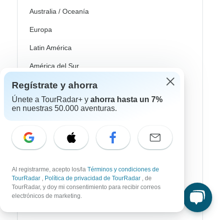
Australia / Oceanía
Europa
Latin América
América del Sur
Regístrate y ahorra
Egipto
Únete a TourRadar+ y
ahorra hasta un 7%
Marruecos
en nuestras 50.000 aventuras.
Sudáfrica
Bali
China
Al registrarme, acepto los/la
Términos y condiciones de
India
TourRadar
,
Política de privacidad de TourRadar
, de
TourRadar, y doy mi consentimiento para recibir correos
Japón
electrónicos de marketing.
Nueva Zelanda