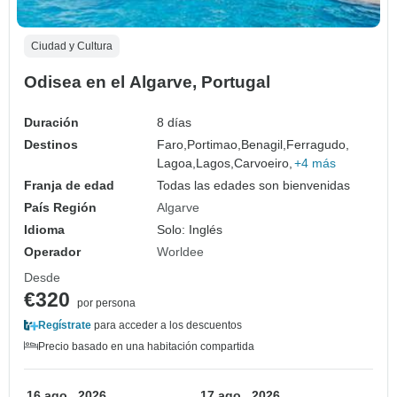
Ciudad y Cultura
Odisea en el Algarve, Portugal
Duración
8 días
Destinos
Faro,
Portimao,
Benagil,
Ferragudo,
Lagoa,
Lagos,
Carvoeiro,
+4 más
Franja de edad
Todas las edades son bienvenidas
País Región
Algarve
Idioma
Solo: Inglés
Operador
Worldee
Desde
€320
por persona
Regístrate
para acceder a los descuentos
Precio basado en una habitación compartida
16 ago., 2026
17 ago., 2026