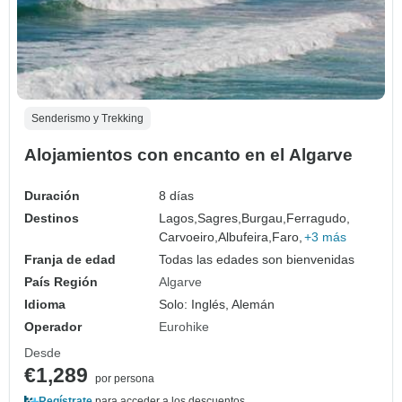
Senderismo y Trekking
Alojamientos con encanto en el Algarve
Duración
8 días
Destinos
Lagos,
Sagres,
Burgau,
Ferragudo,
Carvoeiro,
Albufeira,
Faro,
+3 más
Franja de edad
Todas las edades son bienvenidas
País Región
Algarve
Idioma
Solo: Inglés, Alemán
Operador
Eurohike
Desde
€1,289
por persona
Regístrate
para acceder a los descuentos