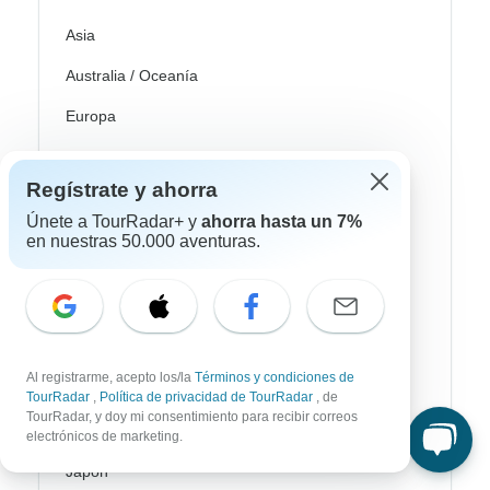
Asia
Australia / Oceanía
Europa
Latin América
Regístrate y ahorra
América del Sur
Únete a TourRadar+ y
ahorra hasta un 7%
Egipto
en nuestras 50.000 aventuras.
Marruecos
Sudáfrica
Bali
Al registrarme, acepto los/la
Términos y condiciones de
TourRadar
,
Política de privacidad de TourRadar
, de
China
TourRadar, y doy mi consentimiento para recibir correos
India
electrónicos de marketing.
Japón