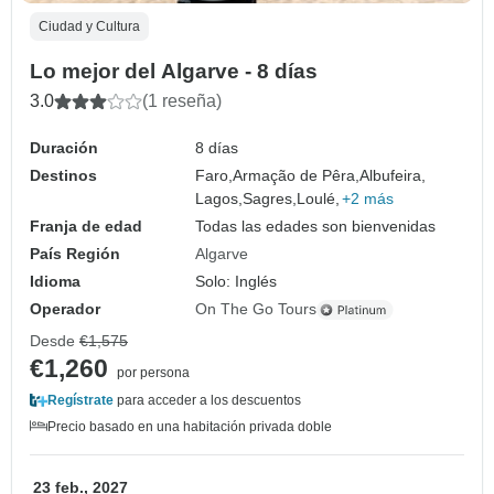
Ciudad y Cultura
Lo mejor del Algarve - 8 días
3.0
(1 reseña)
Duración
8 días
Destinos
Faro,
Armação de Pêra,
Albufeira,
Lagos,
Sagres,
Loulé,
+2 más
Franja de edad
Todas las edades son bienvenidas
País Región
Algarve
Idioma
Solo: Inglés
Operador
On The Go Tours
Desde
€1,575
€1,260
por persona
Regístrate
para acceder a los descuentos
Precio basado en una habitación privada doble
23 feb., 2027