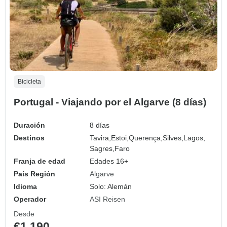
Bicicleta
Portugal - Viajando por el Algarve (8 días)
Duración
8 días
Destinos
Tavira,
Estoi,
Querença,
Silves,
Lagos,
Sagres,
Faro
Franja de edad
Edades 16+
País Región
Algarve
Idioma
Solo: Alemán
Operador
ASI Reisen
Desde
€1,190