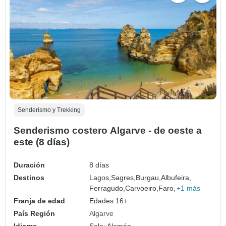
Senderismo y Trekking
Senderismo costero Algarve - de oeste a
este (8 días)
Duración
8 días
Destinos
Lagos,
Sagres,
Burgau,
Albufeira,
Ferragudo,
Carvoeiro,
Faro,
+1 más
Franja de edad
Edades 16+
País Región
Algarve
Idioma
Solo: Alemán