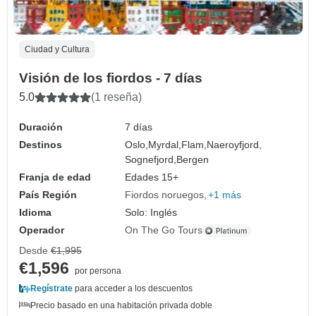
Ciudad y Cultura
Visión de los fiordos - 7 días
5.0
(1 reseña)
Duración
7 días
Destinos
Oslo,
Myrdal,
Flam,
Naeroyfjord,
Sognefjord,
Bergen
Franja de edad
Edades 15+
País Región
Fiordos noruegos
+1 más
Idioma
Solo: Inglés
Operador
On The Go Tours
Desde
€1,995
€1,596
por persona
Regístrate
para acceder a los descuentos
Precio basado en una habitación privada doble