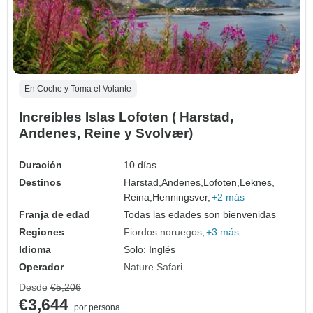
En Coche y Toma el Volante
Increíbles Islas Lofoten ( Harstad,
Andenes, Reine y Svolvær)
Duración
10 días
Destinos
Harstad,
Andenes,
Lofoten,
Leknes,
Reina,
Henningsver,
+2 más
Franja de edad
Todas las edades son bienvenidas
Regiones
Fiordos noruegos
+3 más
Idioma
Solo: Inglés
Operador
Nature Safari
Desde
€5,206
€3,644
por persona