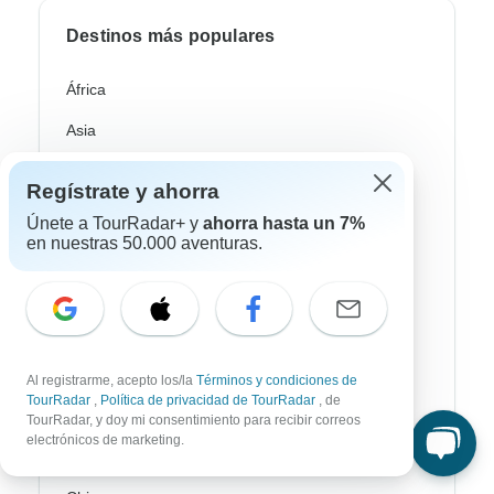
Destinos más populares
África
Asia
Australia / Oceanía
Regístrate y ahorra
Europa
Únete a TourRadar+ y
ahorra hasta un 7%
en nuestras 50.000 aventuras.
Latin América
América del Sur
Egipto
Marruecos
Al registrarme, acepto los/la
Términos y condiciones de
TourRadar
,
Política de privacidad de TourRadar
, de
Sudáfrica
TourRadar, y doy mi consentimiento para recibir correos
electrónicos de marketing.
Bali