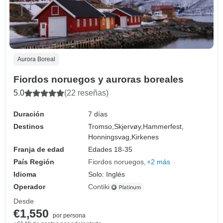
Aurora Boreal
Fiordos noruegos y auroras boreales
5.0
(22 reseñas)
Duración
7 días
Destinos
Tromso,
Skjervøy,
Hammerfest,
Honningsvag,
Kirkenes
Franja de edad
Edades 18-35
País Región
Fiordos noruegos
+2 más
Idioma
Solo: Inglés
Operador
Contiki
Desde
€1,550
por persona