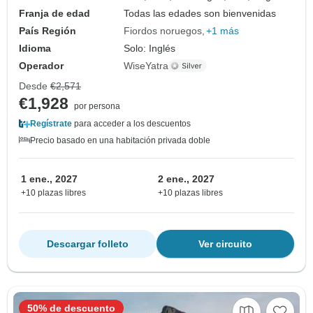
Franja de edad
Todas las edades son bienvenidas
País Región
Fiordos noruegos
+1 más
Idioma
Solo: Inglés
Operador
WiseYatra
Desde
€2,571
€1,928
por persona
Regístrate
para acceder a los descuentos
Precio basado en una habitación privada doble
1 ene., 2027
2 ene., 2027
+10 plazas libres
+10 plazas libres
Descargar folleto
Ver circuito
50% de descuento