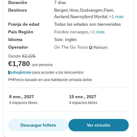
Duración
7 días
Destinos
Bergen,
Voss,
Gudvangen,
Flam,
Aurland,
Naeroyfjord,
Myrdal,
+1 más
Franja de edad
Todas las edades son bienvenidas
País Región
Fiordos noruegos
+1 más
Idioma
Solo: Inglés
Operador
On The Go Tours
Desde
€2,225
€1,780
por persona
Regístrate
para acceder a los descuentos
Precio basado en una habitación privada doble
8 ene., 2027
15 ene., 2027
4 espacios libres
4 espacios libres
Descargar folleto
Ver circuito