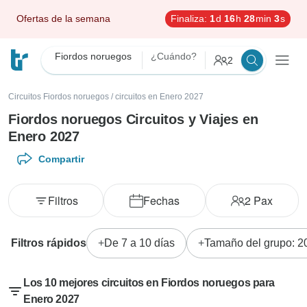
Ofertas de la semana
Finaliza:
1
d
16
h
28
min
1
s
Fiordos noruegos
¿Cuándo?
2
Circuitos Fiordos noruegos
/
circuitos en Enero 2027
Fiordos noruegos Circuitos y Viajes en
Enero 2027
Compartir
Filtros
Fechas
2
Pax
Filtros rápidos
De 7 a 10 días
Tamaño del grupo: 2
Los 10 mejores circuitos en Fiordos noruegos para
Enero 2027