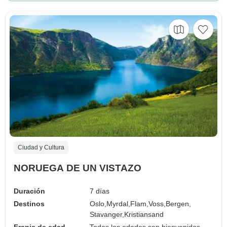
Ciudad y Cultura
NORUEGA DE UN VISTAZO
Duración
7 días
Destinos
Oslo,
Myrdal,
Flam,
Voss,
Bergen,
Stavanger,
Kristiansand
Franja de edad
Todas las edades son bienvenidas