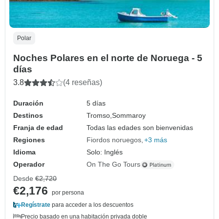
Polar
Noches Polares en el norte de Noruega - 5
días
3.8
(4 reseñas)
Duración
5 días
Destinos
Tromso,
Sommaroy
Franja de edad
Todas las edades son bienvenidas
Regiones
Fiordos noruegos
+3 más
Idioma
Solo: Inglés
Operador
On The Go Tours
Desde
€2,720
€2,176
por persona
Regístrate
para acceder a los descuentos
Precio basado en una habitación privada doble