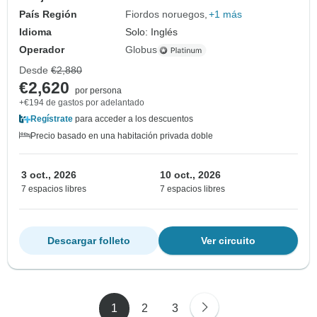
País Región
Fiordos noruegos
+1 más
Idioma
Solo: Inglés
Operador
Globus
Desde
€2,880
€2,620
por persona
+€194 de gastos por adelantado
Regístrate
para acceder a los descuentos
Precio basado en una habitación privada doble
3 oct., 2026
10 oct., 2026
7 espacios libres
7 espacios libres
Descargar folleto
Ver circuito
1
2
3