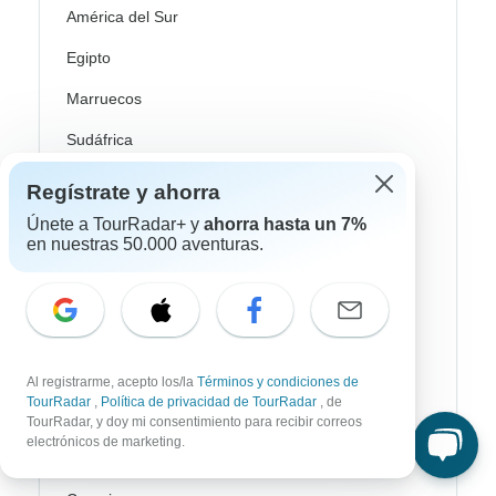
América del Sur
Egipto
Marruecos
Sudáfrica
Bali
Regístrate y ahorra
China
Únete a TourRadar+ y
ahorra hasta un 7%
en nuestras 50.000 aventuras.
India
Japón
Nueva Zelanda
Sri Lanka
Al registrarme, acepto los/la
Términos y condiciones de
TourRadar
,
Política de privacidad de TourRadar
, de
Tailandia
TourRadar, y doy mi consentimiento para recibir correos
electrónicos de marketing.
Vietnam