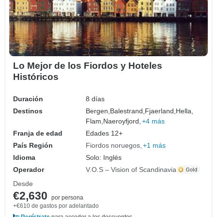
Lo Mejor de los Fiordos y Hoteles
Históricos
Duración
8 días
Destinos
Bergen,
Balestrand,
Fjaerland,
Hella,
Flam,
Naeroyfjord,
+4 más
Franja de edad
Edades 12+
País Región
Fiordos noruegos
+1 más
Idioma
Solo: Inglés
Operador
V.O.S – Vision of Scandinavia
Desde
€2,630
por persona
+€610 de gastos por adelantado
Regístrate
para acceder a los descuentos