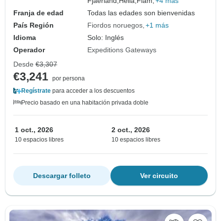
Fjaerland,
Hella,
Flam,
+4 más
Franja de edad
Todas las edades son bienvenidas
País Región
Fiordos noruegos
+1 más
Idioma
Solo: Inglés
Operador
Expeditions Gateways
Desde
€3,307
€3,241
por persona
Regístrate
para acceder a los descuentos
Precio basado en una habitación privada doble
1 oct., 2026
2 oct., 2026
10 espacios libres
10 espacios libres
Descargar folleto
Ver circuito