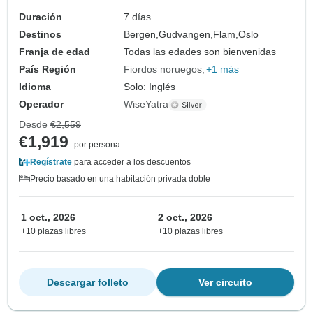
Duración
7 días
Destinos
Bergen,
Gudvangen,
Flam,
Oslo
Franja de edad
Todas las edades son bienvenidas
País Región
Fiordos noruegos
+1 más
Idioma
Solo: Inglés
Operador
WiseYatra
Desde
€2,559
€1,919
por persona
Regístrate
para acceder a los descuentos
Precio basado en una habitación privada doble
1 oct., 2026
2 oct., 2026
+10 plazas libres
+10 plazas libres
Descargar folleto
Ver circuito