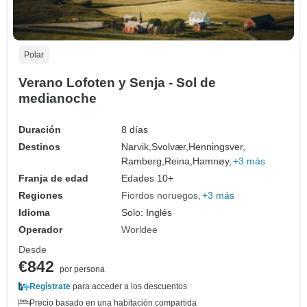
Polar
Verano Lofoten y Senja - Sol de
medianoche
Duración
8 días
Destinos
Narvik,
Svolvær,
Henningsver,
Ramberg,
Reina,
Hamnøy,
+3 más
Franja de edad
Edades 10+
Regiones
Fiordos noruegos
+3 más
Idioma
Solo: Inglés
Operador
Worldee
Desde
€842
por persona
Regístrate
para acceder a los descuentos
Precio basado en una habitación compartida