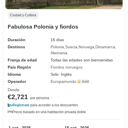
Ciudad y Cultura
Fabulosa Polonia y fiordos
Duración
16 días
Destinos
Polonia
Suecia
Noruega
Dinamarca
Alemania
Franja de edad
Todas las edades son bienvenidas
País Región
Fiordos noruegos
Idioma
Solo: Inglés
Operador
Europamundo
Desde
€2,721
por persona
Regístrate
para acceder a los descuentos
Precio basado en una habitación privada doble
1 oct., 2026
15 oct., 2026