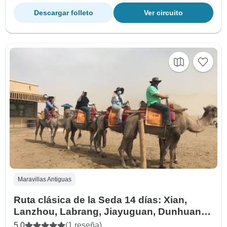
Descargar folleto
Ver circuito
Maravillas Antiguas
Ruta clásica de la Seda 14 días: Xian,
Lanzhou, Labrang, Jiayuguan, Dunhuang,
Turpan, Urumqi, Kashgar
5.0
(1 reseña)