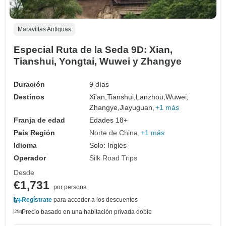
Maravillas Antiguas
Especial Ruta de la Seda 9D: Xian,
Tianshui, Yongtai, Wuwei y Zhangye
Duración
9 días
Destinos
Xi'an,
Tianshui,
Lanzhou,
Wuwei,
Zhangye,
Jiayuguan,
+1 más
Franja de edad
Edades 18+
País Región
Norte de China
+1 más
Idioma
Solo: Inglés
Operador
Silk Road Trips
Desde
€1,731
por persona
Regístrate
para acceder a los descuentos
Precio basado en una habitación privada doble