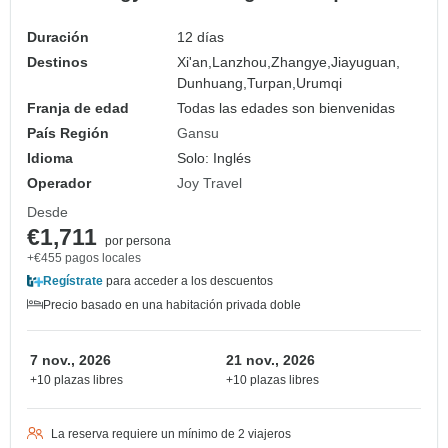
Duración
12 días
Destinos
Xi'an,
Lanzhou,
Zhangye,
Jiayuguan,
Dunhuang,
Turpan,
Urumqi
Franja de edad
Todas las edades son bienvenidas
País Región
Gansu
Idioma
Solo: Inglés
Operador
Joy Travel
Desde
€1,711
por persona
+€455 pagos locales
Regístrate
para acceder a los descuentos
Precio basado en una habitación privada doble
7 nov., 2026
21 nov., 2026
+10 plazas libres
+10 plazas libres
La reserva requiere un mínimo de 2 viajeros