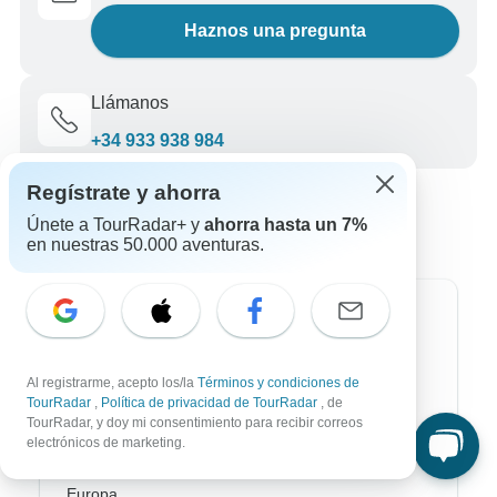
Haznos una pregunta
Llámanos
+34 933 938 984
Regístrate y ahorra
Únete a TourRadar+ y
ahorra hasta un 7%
en nuestras 50.000 aventuras.
Destinos más populares
África
Al registrarme, acepto los/la
Términos y condiciones de
TourRadar
,
Política de privacidad de TourRadar
, de
Asia
TourRadar, y doy mi consentimiento para recibir correos
electrónicos de marketing.
Australia / Oceanía
Europa