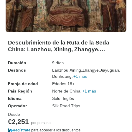
Descubrimiento de la Ruta de la Seda
China: Lanzhou, Xining, Zhangye,
Jiayuguan y Dunhuang
Duración
9 días
Destinos
Lanzhou,
Xining,
Zhangye,
Jiayuguan,
Dunhuang,
+1 más
Franja de edad
Edades 18+
País Región
Norte de China
+1 más
Idioma
Solo: Inglés
Operador
Silk Road Trips
Desde
€2,251
por persona
Regístrate
para acceder a los descuentos