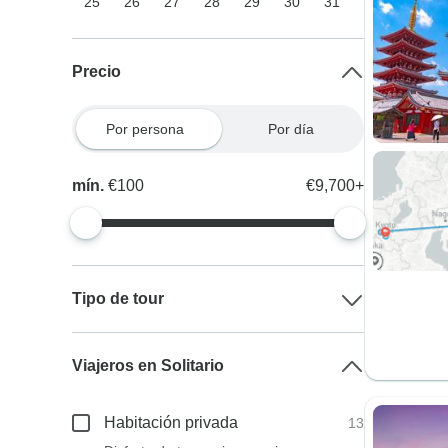
25
26
27
28
29
30
31
Precio
Por persona
Por día
mín.
€100
€9,700+
Tipo de tour
Viajeros en Solitario
Habitación privada
13