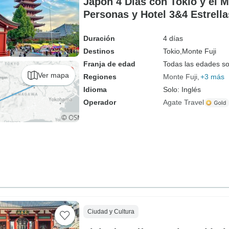
Japón 4 Días con Tokio y el M
Personas y Hotel 3&4 Estrella
Duración
4 días
Destinos
Tokio,
Monte Fuji
Franja de edad
Todas las edades s
Ver mapa
Regiones
Monte Fuji
+3 más
Idioma
Solo: Inglés
Operador
Agate Travel
Ciudad y Cultura