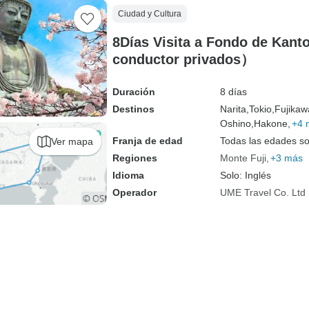
Ciudad y Cultura
8Días Visita a Fondo de Kanto
conductor privados）
Duración
8 días
Destinos
Narita,
Tokio,
Fujikaw
Oshino,
Hakone,
+4 
Franja de edad
Todas las edades s
Ver mapa
Regiones
Monte Fuji
+3 más
Idioma
Solo: Inglés
Operador
UME Travel Co. Ltd