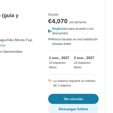
Desde
 (guía y
€4,070
por persona
Regístrate
para acceder a los
descuentos
Precio basado en una habitación
aguchiko,
Monte Fuji,
privada doble
más
on bienvenidas
1 ene., 2027
2 ene., 2027
10 espacios
10 espacios
libres
libres
La reserva requiere un mínimo
de 2 viajeros
Ver circuito
Descargar folleto