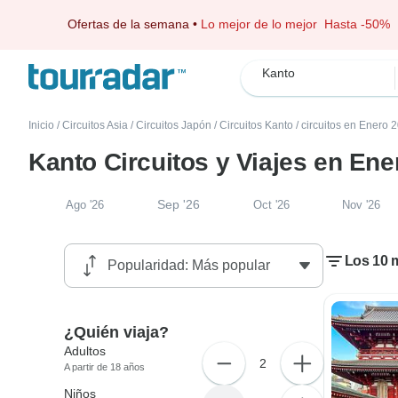
Ofertas de la semana
•
Lo mejor de lo mejor
Hasta -50%
Kanto
Inicio
/
Circuitos Asia
/
Circuitos Japón
/
Circuitos Kanto
/
circuitos en Enero 
Kanto Circuitos y Viajes en Ene
Sep '26
Ago '26
Oct '26
Nov '26
Los 10 m
¿Quién viaja?
Adultos
2
A partir de 18 años
Niños