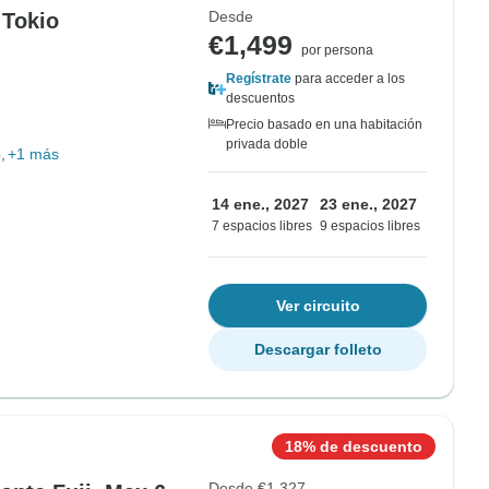
Desde
 Tokio
€1,499
por persona
Regístrate
para acceder a los
descuentos
Precio basado en una habitación
privada doble
o
+1 más
14 ene., 2027
23 ene., 2027
7 espacios libres
9 espacios libres
Ver circuito
Descargar folleto
18% de descuento
Desde
€1,327