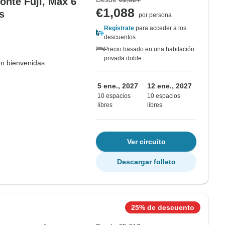
onte Fuji, Max 6
€1,088
s
por persona
Regístrate
para acceder a los
descuentos
Precio basado en una habitación
privada doble
on bienvenidas
5 ene., 2027
12 ene., 2027
10 espacios
10 espacios
libres
libres
Ver circuito
Descargar folleto
25% de descuento