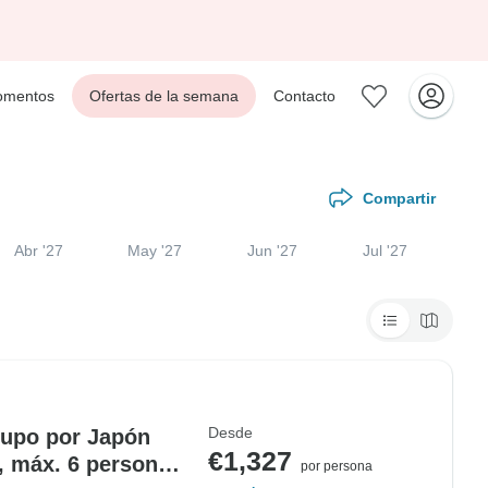
mentos
Ofertas de la semana
Contacto
Compartir
Abr '27
May '27
Jun '27
Jul '27
Desde
rupo por Japón
€1,327
i, máx. 6 personas,
por persona