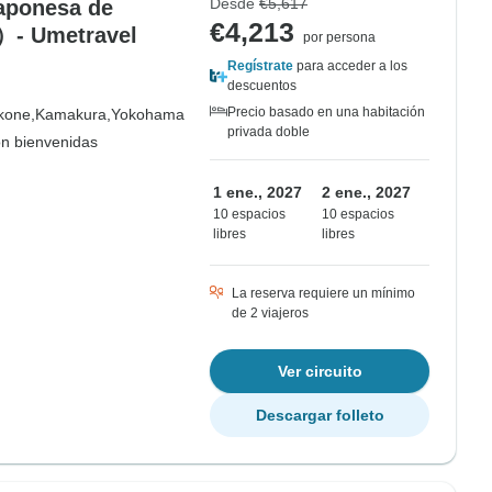
Desde
€5,617
japonesa de
€4,213
o）- Umetravel
por persona
Regístrate
para acceder a los
descuentos
Precio basado en una habitación
kone,
Kamakura,
Yokohama
privada doble
on bienvenidas
1 ene., 2027
2 ene., 2027
10 espacios
10 espacios
libres
libres
La reserva requiere un mínimo
de 2 viajeros
Ver circuito
Descargar folleto