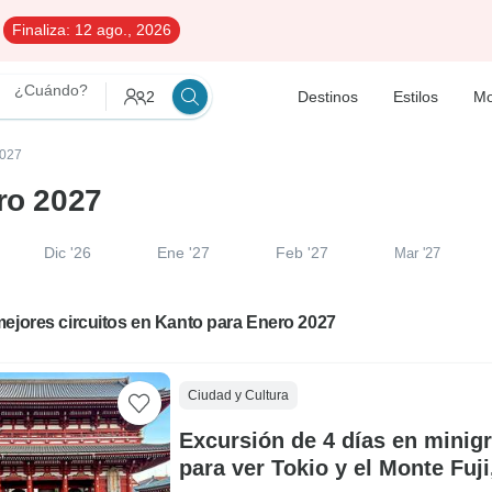
Finaliza:
12 ago., 2026
¿Cuándo?
2
Destinos
Estilos
Mo
2027
ro 2027
Dic '26
Ene '27
Feb '27
Mar '27
ejores circuitos en Kanto para Enero 2027
Ciudad y Cultura
Excursión de 4 días en minig
para ver Tokio y el Monte Fuj