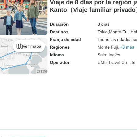
Viaje de 8 días por la región 
Kanto（Viaje familiar privad
Duración
8 días
Destinos
Tokio,
Monte Fuji,
Ha
Franja de edad
Todas las edades s
Ver mapa
Regiones
Monte Fuji
+3 más
Idioma
Solo: Inglés
Operador
UME Travel Co. Ltd