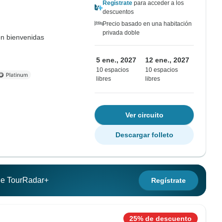
Regístrate
para acceder a los
descuentos
Precio basado en una habitación
privada doble
on bienvenidas
5 ene., 2027
12 ene., 2027
10 espacios
10 espacios
libres
libres
Ver circuito
Descargar folleto
 de TourRadar+
Regístrate
25% de descuento