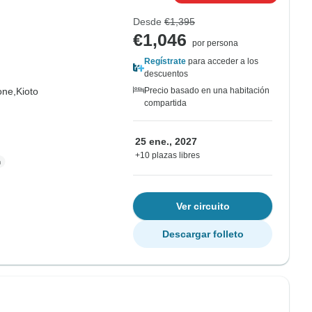
Desde
€1,395
€1,046
por persona
Regístrate
para acceder a los
descuentos
one,
Kioto
Precio basado en una habitación
compartida
25 ene., 2027
+10 plazas libres
Ver circuito
Descargar folleto