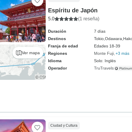
Espíritu de Japón
5.0
(1 reseña)
Duración
7 días
Destinos
Tokio,
Odawara,
Hak
Franja de edad
Edades 18-39
Ver mapa
Regiones
Monte Fuji
+3 más
Idioma
Solo: Inglés
Operador
TruTravels
Ciudad y Cultura