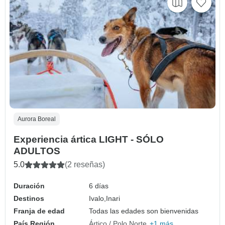
Aurora Boreal
Experiencia ártica LIGHT - SÓLO
ADULTOS
5.0
(2 reseñas)
Duración
6 días
Destinos
Ivalo,
Inari
Franja de edad
Todas las edades son bienvenidas
País Región
Ártico / Polo Norte
+1 más