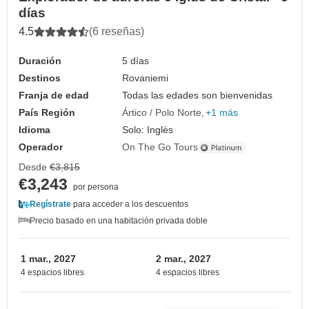
días
4.5
(6 reseñas)
Duración
5 días
Destinos
Rovaniemi
Franja de edad
Todas las edades son bienvenidas
País Región
Ártico / Polo Norte
+1 más
Idioma
Solo: Inglés
Operador
On The Go Tours
Desde
€3,815
€3,243
por persona
Regístrate
para acceder a los descuentos
Precio basado en una habitación privada doble
1 mar., 2027
2 mar., 2027
4 espacios libres
4 espacios libres