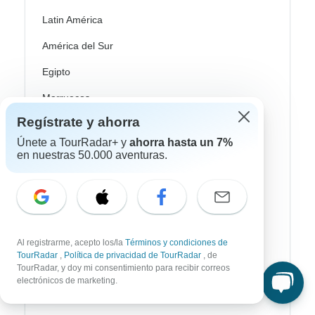
Latin América
América del Sur
Egipto
Marruecos
Regístrate y ahorra
Sudáfrica
Únete a TourRadar+ y
ahorra hasta un 7%
Bali
en nuestras 50.000 aventuras.
China
India
Japón
Al registrarme, acepto los/la
Términos y condiciones de
Nueva Zelanda
TourRadar
,
Política de privacidad de TourRadar
, de
TourRadar, y doy mi consentimiento para recibir correos
Sri Lanka
electrónicos de marketing.
Tailandia