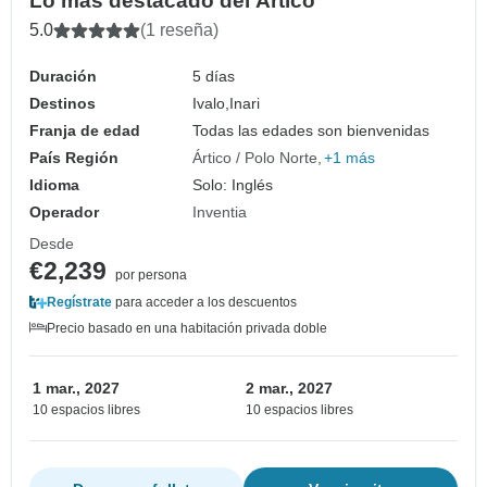
Lo más destacado del Ártico
5.0
(1 reseña)
Duración
5 días
Destinos
Ivalo,
Inari
Franja de edad
Todas las edades son bienvenidas
País Región
Ártico / Polo Norte
+1 más
Idioma
Solo: Inglés
Operador
Inventia
Desde
€2,239
por persona
Regístrate
para acceder a los descuentos
Precio basado en una habitación privada doble
1 mar., 2027
2 mar., 2027
10 espacios libres
10 espacios libres