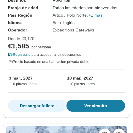
Destinos
Rovaniemi
Franja de edad
Todas las edades son bienvenidas
País Región
Ártico / Polo Norte
+1 más
Idioma
Solo: Inglés
Operador
Expeditions Gateways
Desde
€3,170
€1,585
por persona
Regístrate
para acceder a los descuentos
Precio basado en una habitación privada doble
3 mar., 2027
10 mar., 2027
+10 plazas libres
+10 plazas libres
Descargar folleto
Ver circuito