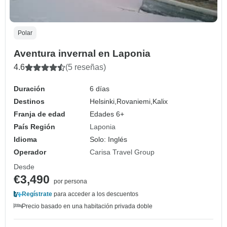
Polar
Aventura invernal en Laponia
4.6
(5 reseñas)
Duración
6 días
Destinos
Helsinki,
Rovaniemi,
Kalix
Franja de edad
Edades 6+
País Región
Laponia
Idioma
Solo: Inglés
Operador
Carisa Travel Group
Desde
€3,490
por persona
Regístrate
para acceder a los descuentos
Precio basado en una habitación privada doble