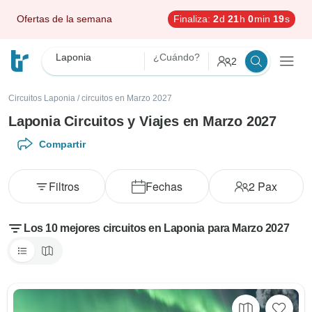
Ofertas de la semana
Finaliza:
2
d
21
h
0
min
17
s
Laponia
¿Cuándo?
2
Circuitos Laponia
/
circuitos en Marzo 2027
Laponia Circuitos y Viajes en Marzo 2027
Compartir
Filtros
Fechas
2
Pax
Los 10 mejores circuitos en Laponia para Marzo 2027