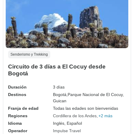
Senderismo y Trekking
Circuito de 3 días a El Cocuy desde
Bogotá
Duración
3 días
Destinos
Bogotá,
Parque Nacional de El Cocuy,
Guican
Franja de edad
Todas las edades son bienvenidas
Regiones
Cordillera de los Andes
+2 más
Idioma
Inglés, Español
Operador
Impulse Travel