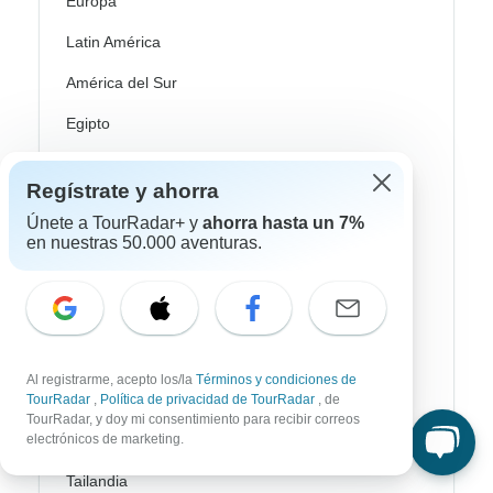
Europa
Latin América
América del Sur
Egipto
Marruecos
Regístrate y ahorra
Sudáfrica
Únete a TourRadar+ y
ahorra hasta un 7%
en nuestras 50.000 aventuras.
Bali
China
India
Japón
Al registrarme, acepto los/la
Términos y condiciones de
Nueva Zelanda
TourRadar
,
Política de privacidad de TourRadar
, de
TourRadar, y doy mi consentimiento para recibir correos
electrónicos de marketing.
Sri Lanka
Tailandia