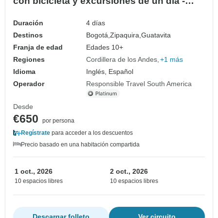
con bicicleta y excursiones de un día -
Colombia
Duración
4 días
Destinos
Bogotá,
Zipaquira,
Guatavita
Franja de edad
Edades 10+
Regiones
Cordillera de los Andes
+1 más
Idioma
Inglés, Español
Operador
Responsible Travel South America
Desde
€650
por persona
Regístrate
para acceder a los descuentos
Precio basado en una habitación compartida
1 oct., 2026
2 oct., 2026
10 espacios libres
10 espacios libres
Descargar folleto
Ver circuito