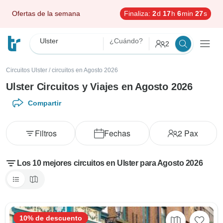
Ofertas de la semana
Finaliza:
2
d
17
h
6
min
25
s
Ulster
¿Cuándo?
2
Circuitos Ulster
/
circuitos en Agosto 2026
Ulster Circuitos y Viajes en Agosto 2026
Compartir
Filtros
Fechas
2
Pax
Los 10 mejores circuitos en Ulster para Agosto 2026
10% de descuento