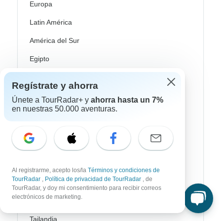
Europa
Latin América
América del Sur
Egipto
Marruecos
Regístrate y ahorra
Sudáfrica
Únete a TourRadar+ y
ahorra hasta un 7%
en nuestras 50.000 aventuras.
Bali
China
India
Japón
Al registrarme, acepto los/la
Términos y condiciones de
TourRadar
,
Política de privacidad de TourRadar
, de
Nueva Zelanda
TourRadar, y doy mi consentimiento para recibir correos
electrónicos de marketing.
Sri Lanka
Tailandia