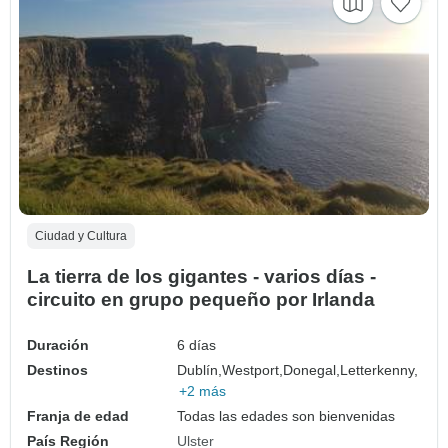
Ciudad y Cultura
La tierra de los gigantes - varios días -
circuito en grupo pequeño por Irlanda
Duración
6 días
Destinos
Dublín,
Westport,
Donegal,
Letterkenny,
+2 más
Franja de edad
Todas las edades son bienvenidas
País Región
Ulster