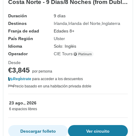
Costa Norte - 9 Días/8 Noches (from Dublín
to Antrim)
Duración
9 días
Destinos
Irlanda
Irlanda del Norte
Inglaterra
Franja de edad
Edades 8+
País Región
Ulster
Idioma
Solo: Inglés
Operador
CIE Tours
Desde
€3,845
por persona
Regístrate
para acceder a los descuentos
Precio basado en una habitación privada doble
23 ago., 2026
6 espacios libres
Descargar folleto
Ver circuito