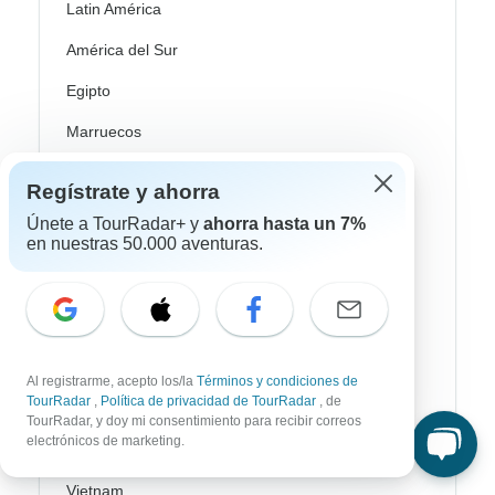
Latin América
América del Sur
Egipto
Marruecos
Sudáfrica
Regístrate y ahorra
Bali
Únete a TourRadar+ y
ahorra hasta un 7%
en nuestras 50.000 aventuras.
China
India
Japón
Nueva Zelanda
Al registrarme, acepto los/la
Términos y condiciones de
TourRadar
,
Política de privacidad de TourRadar
, de
Sri Lanka
TourRadar, y doy mi consentimiento para recibir correos
electrónicos de marketing.
Tailandia
Vietnam