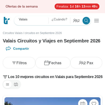
Ofertas de la semana
Finaliza:
1
d
16
h
13
min
47
s
Valais
¿Cuándo?
2
Circuitos Valais
/
circuitos en Septiembre 2026
Valais Circuitos y Viajes en Septiembre 2026
Compartir
Filtros
Fechas
2
Pax
Los 10 mejores circuitos en Valais para Septiembre 2026