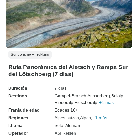
Senderismo y Trekking
Ruta Panorámica del Aletsch y Rampa Sur
del Lötschberg (7 días)
Duración
7 días
Destinos
Gampel-Bratsch,
Ausserberg,
Belalp,
Riederalp,
Fiescheralp,
+1 más
Franja de edad
Edades 16+
Regiones
Alpes suizos
Alpes
+1 más
Idioma
Solo: Alemán
Operador
ASI Reisen