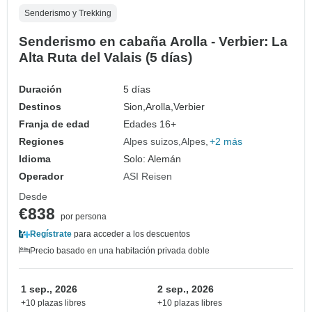
Senderismo y Trekking
Senderismo en cabaña Arolla - Verbier: La
Alta Ruta del Valais (5 días)
Duración
5 días
Destinos
Sion,
Arolla,
Verbier
Franja de edad
Edades 16+
Regiones
Alpes suizos
Alpes
+2 más
Idioma
Solo: Alemán
Operador
ASI Reisen
Desde
€838
por persona
Regístrate
para acceder a los descuentos
Precio basado en una habitación privada doble
1 sep., 2026
2 sep., 2026
+10 plazas libres
+10 plazas libres