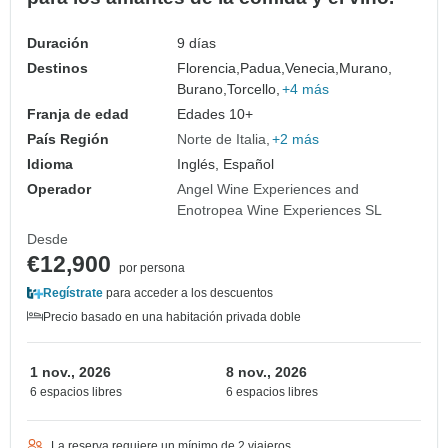
Duración
9 días
Destinos
Florencia,
Padua,
Venecia,
Murano,
Burano,
Torcello,
+4 más
Franja de edad
Edades 10+
País Región
Norte de Italia
+2 más
Idioma
Inglés, Español
Operador
Angel Wine Experiences and
Enotropea Wine Experiences SL
Desde
€12,900
por persona
Regístrate
para acceder a los descuentos
Precio basado en una habitación privada doble
1 nov., 2026
8 nov., 2026
6 espacios libres
6 espacios libres
La reserva requiere un mínimo de 2 viajeros