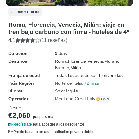
Ciudad y Cultura
Roma, Florencia, Venecia, Milán: viaje en
tren bajo carbono con firma - hoteles de 4*
4.1
(11 reseñas)
Duración
9 días
Destinos
Roma,
Florencia,
Venecia,
Murano,
Burano,
Milán
Franja de edad
Todas las edades son bienvenidas
País Región
Norte de Italia
+2 más
Idioma
Solo: Inglés
Operador
Meet and Greet Italy
Desde
€2,060
por persona
Regístrate
para acceder a los descuentos
Precio basado en una habitación privada doble