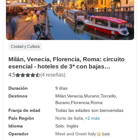
Ciudad y Cultura
Milán, Venecia, Florencia, Roma: circuito
esencial - hoteles de 3* con bajas
emisiones de carbono en tren
4.5
(4 reseñas)
Duración
9 días
Destinos
Milán,
Venecia,
Murano,
Torcello,
Burano,
Florencia,
Roma
Franja de edad
Todas las edades son bienvenidas
País Región
Norte de Italia
+2 más
Idioma
Solo: Inglés
Operador
Meet and Greet Italy