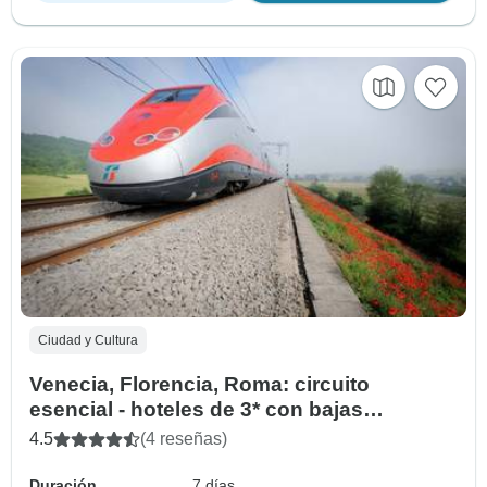
Ciudad y Cultura
Venecia, Florencia, Roma: circuito
esencial - hoteles de 3* con bajas
emisiones de carbono en tren
4.5
(4 reseñas)
Duración
7 días