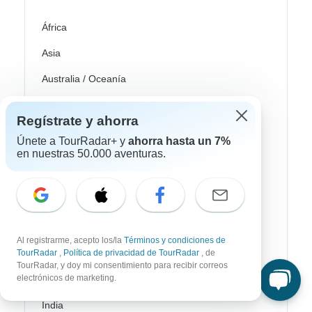
África
Asia
Australia / Oceanía
Europa
Regístrate y ahorra
Latin América
Únete a TourRadar+ y
ahorra hasta un 7%
en nuestras 50.000 aventuras.
América del Sur
Egipto
Marruecos
Sudáfrica
Al registrarme, acepto los/la
Términos y condiciones de
TourRadar
,
Política de privacidad de TourRadar
, de
Bali
TourRadar, y doy mi consentimiento para recibir correos
electrónicos de marketing.
China
India