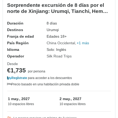
Sorprendente excursión de 8 días por el
norte de Xinjiang: Urumqi, Tianchi, Hemu,
Kanas, Ciudad Fantasma, Cañón de
Dushanzi
Duración
8 días
Destinos
Urumqi
Franja de edad
Edades 18+
País Región
China Occidental
+1 más
Idioma
Solo: Inglés
Operador
Silk Road Trips
Desde
€1,735
por persona
Regístrate
para acceder a los descuentos
Precio basado en una habitación privada doble
1 may., 2027
2 may., 2027
10 espacios libres
10 espacios libres