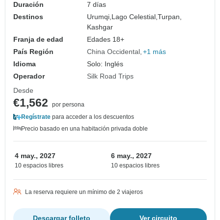
Duración
7 días
Destinos
Urumqi,
Lago Celestial,
Turpan,
Kashgar
Franja de edad
Edades 18+
País Región
China Occidental
+1 más
Idioma
Solo: Inglés
Operador
Silk Road Trips
Desde
€1,562
por persona
Regístrate
para acceder a los descuentos
Precio basado en una habitación privada doble
4 may., 2027
6 may., 2027
10 espacios libres
10 espacios libres
La reserva requiere un mínimo de 2 viajeros
Descargar folleto
Ver circuito