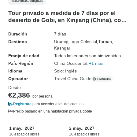
Maravillas Antiguas
Tour privado a medida de 7 días por el
desierto de Gobi, en Xinjiang (China), con
todo incluido
Duración
7 días
Destinos
Urumqi,
Lago Celestial,
Turpan,
Kashgar
Franja de edad
Todas las edades son bienvenidas
País Región
China Occidental
+1 más
Idioma
Solo: Inglés
Operador
Travel China Guide
Desde
€2,386
por persona
Regístrate
para acceder a los descuentos
Precio basado en una habitación privada doble
1 may., 2027
2 may., 2027
10 espacios libres
10 espacios libres