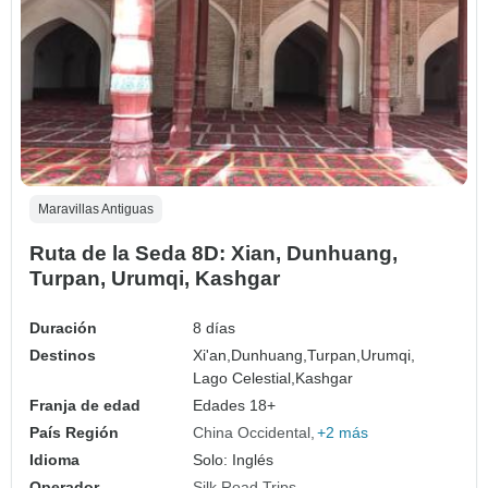
Maravillas Antiguas
Ruta de la Seda 8D: Xian, Dunhuang,
Turpan, Urumqi, Kashgar
Duración
8 días
Destinos
Xi'an,
Dunhuang,
Turpan,
Urumqi,
Lago Celestial,
Kashgar
Franja de edad
Edades 18+
País Región
China Occidental
+2 más
Idioma
Solo: Inglés
Operador
Silk Road Trips