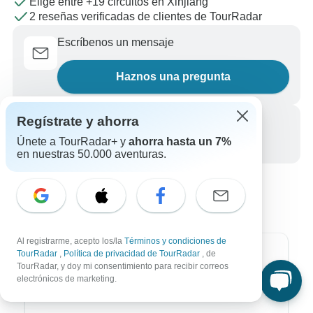
Elige entre +19 circuitos en Xinjiang
2 reseñas verificadas de clientes de TourRadar
Escríbenos un mensaje
Haznos una pregunta
Regístrate y ahorra
Llámanos
Únete a TourRadar+ y
ahorra hasta un 7%
+34 933 938 984
en nuestras 50.000 aventuras.
Al registrarme, acepto los/la
Términos y condiciones de
TourRadar
,
Política de privacidad de TourRadar
, de
Destinos más populares
TourRadar, y doy mi consentimiento para recibir correos
electrónicos de marketing.
África