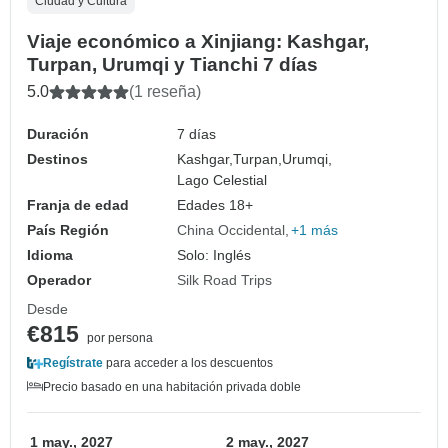
Ciudad y Cultura
Viaje económico a Xinjiang: Kashgar,
Turpan, Urumqi y Tianchi 7 días
5.0
(1 reseña)
Duración
7 días
Destinos
Kashgar,
Turpan,
Urumqi,
Lago Celestial
Franja de edad
Edades 18+
País Región
China Occidental
+1 más
Idioma
Solo: Inglés
Operador
Silk Road Trips
Desde
€815
por persona
Regístrate
para acceder a los descuentos
Precio basado en una habitación privada doble
1 may., 2027
2 may., 2027