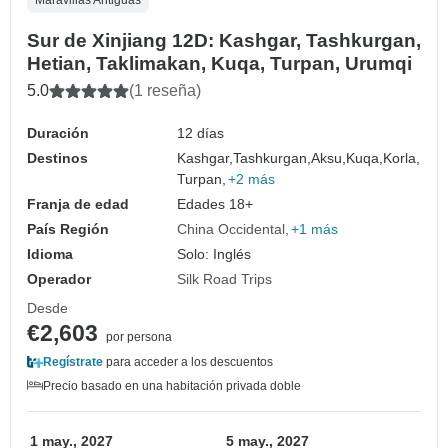
Sur de Xinjiang 12D: Kashgar, Tashkurgan,
Hetian, Taklimakan, Kuqa, Turpan, Urumqi
5.0
(1 reseña)
Duración
12 días
Destinos
Kashgar,
Tashkurgan,
Aksu,
Kuqa,
Korla,
Turpan,
+2 más
Franja de edad
Edades 18+
País Región
China Occidental
+1 más
Idioma
Solo: Inglés
Operador
Silk Road Trips
Desde
€2,603
por persona
Regístrate
para acceder a los descuentos
Precio basado en una habitación privada doble
1 may., 2027
5 may., 2027