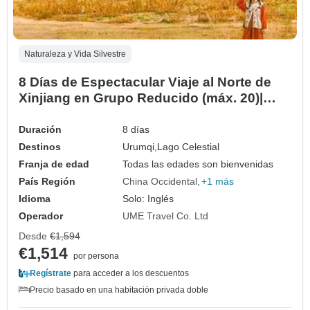
Naturaleza y Vida Silvestre
8 Días de Espectacular Viaje al Norte de
Xinjiang en Grupo Reducido (máx. 20)|
Paquete de Aventura por el Noroeste de
China
Duración
8 días
Destinos
Urumqi,
Lago Celestial
Franja de edad
Todas las edades son bienvenidas
País Región
China Occidental
+1 más
Idioma
Solo: Inglés
Operador
UME Travel Co. Ltd
Desde
€1,594
€1,514
por persona
Regístrate
para acceder a los descuentos
Precio basado en una habitación privada doble