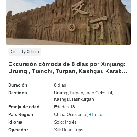
Ciudad y Cultura
Excursión cómoda de 8 días por Xinjiang:
Urumqi, Tianchi, Turpan, Kashgar, Karakul,
Taxkorgan
Duración
8 días
Destinos
Urumqi,
Turpan,
Lago Celestial,
Kashgar,
Tashkurgan
Franja de edad
Edades 18+
País Región
China Occidental
+1 más
Idioma
Solo: Inglés
Operador
Silk Road Trips