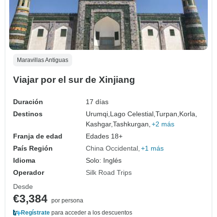
Maravillas Antiguas
Viajar por el sur de Xinjiang
Duración
17 días
Destinos
Urumqi,
Lago Celestial,
Turpan,
Korla,
Kashgar,
Tashkurgan,
+2 más
Franja de edad
Edades 18+
País Región
China Occidental
+1 más
Idioma
Solo: Inglés
Operador
Silk Road Trips
Desde
€3,384
por persona
Regístrate
para acceder a los descuentos