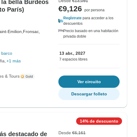
Desde
€13,091
 la bella Burdeos
€9,126
to París)
por persona
Regístrate
para acceder a los
descuentos
Precio basado en una habitación
aint-Emilion,
Fronsac,
privada doble
 barco
13 abr., 2027
7 espacios libres
ña
+1 más
es & Tours
Ver circuito
Descargar folleto
14% de descuento
Desde
€6,161
ás destacado de