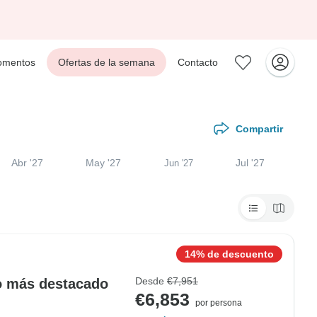
mentos
Ofertas de la semana
Contacto
Compartir
Abr '27
May '27
Jul '27
Jun '27
14% de descuento
Desde
€7,951
o más destacado
€6,853
por persona