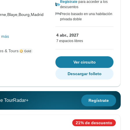
Regístrate
para acceder a los
descuentos
Precio basado en una habitación
rne,
Blaye,
Bourg,
Madrid
privada doble
4 abr., 2027
 más
7 espacios libres
es & Tours
Ver circuito
Descargar folleto
 de TourRadar+
Regístrate
21% de descuento