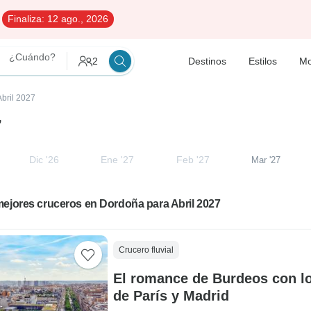
Finaliza:
12 ago., 2026
¿Cuándo?
2
Destinos
Estilos
Mo
Abril 2027
7
Dic '26
Ene '27
Feb '27
Mar '27
mejores cruceros en Dordoña para Abril 2027
Crucero fluvial
El romance de Burdeos con l
de París y Madrid