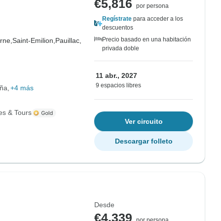
€5,816
por persona
Regístrate
para acceder a los
descuentos
Precio basado en una habitación
rne,
Saint-Emilion,
Pauillac,
privada doble
11 abr., 2027
9 espacios libres
ña
+4 más
es & Tours
Ver circuito
Descargar folleto
Desde
€4,339
por persona