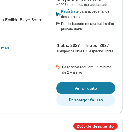
+€267 de gastos por adelantado
Regístrate
para acceder a los
descuentos
an Emilión,
Blaye,
Bourg,
Precio basado en una habitación
privada doble
1 abr., 2027
8 abr., 2027
 más
8 espacios libres
8 espacios libres
La reserva requiere un mínimo
de 2 viajeros
Ver circuito
Descargar folleto
28% de descuento