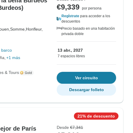
 la bella Burdeos
€9,339
 Burdeos)
por persona
Regístrate
para acceder a los
descuentos
Precio basado en una habitación
ouen,
Somme,
Honfleur,
privada doble
 barco
13 abr., 2027
7 espacios libres
ña
+1 más
es & Tours
Ver circuito
Descargar folleto
21% de descuento
Desde
€7,341
ejor de París