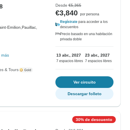
Desde
€5,365
8
€3,840
por persona
Regístrate
para acceder a los
aint-Emilion,
Pauillac,
descuentos
Precio basado en una habitación
privada doble
 más
13 abr., 2027
23 abr., 2027
7 espacios libres
7 espacios libres
es & Tours
Ver circuito
Descargar folleto
30% de descuento