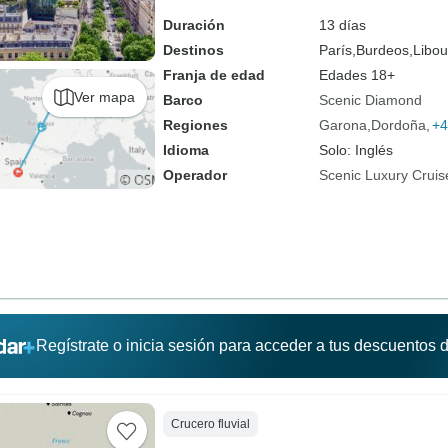
Duración
13 días
Destinos
París,
Burdeos,
Libou
Franja de edad
Edades 18+
Ver mapa
Barco
Scenic Diamond
Regiones
Garona
Dordoña
+4
Idioma
Solo: Inglés
Operador
Scenic Luxury Cruis
Regístrate o inicia sesión para acceder a tus descuentos
Crucero fluvial