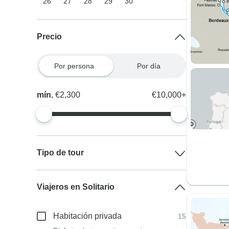
26
27
28
29
30
Precio
Por persona
Por día
mín.
€2,300
€10,000+
Tipo de tour
Viajeros en Solitario
Habitación privada
15