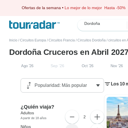
Ofertas de la semana
•
Lo mejor de lo mejor
Hasta -50%
Dordoña
Inicio
/
Circuitos Europa
/
Circuitos Francia
/
Circuitos Dordoña
/
circuitos en 
Dordoña Cruceros en Abril 202
Sep '26
Ago '26
Oct '26
Nov '26
Los 10 
¿Quién viaja?
Adultos
2
A partir de 18 años
Niños