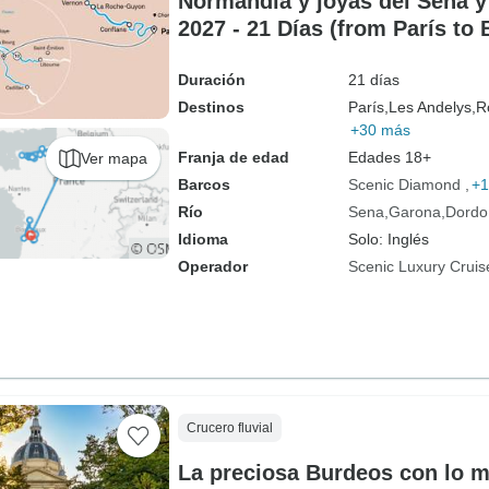
Normandía y joyas del Sena y
2027 - 21 Días (from París to
Duración
21 días
Destinos
París,
Les Andelys,
R
+30 más
Franja de edad
Edades 18+
Ver mapa
Barcos
Scenic Diamond
+1
Río
Sena
Garona
Dordo
Idioma
Solo: Inglés
Operador
Scenic Luxury Cruis
Crucero fluvial
La preciosa Burdeos con lo m