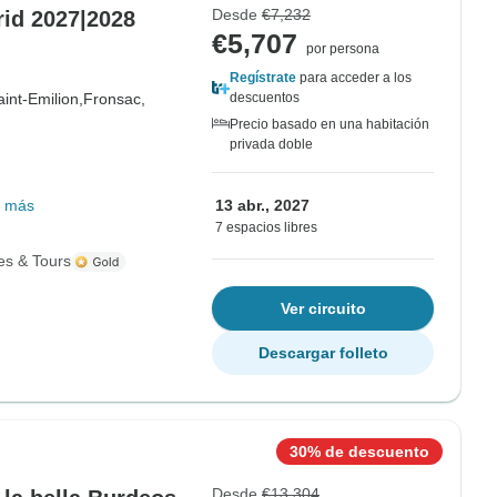
Desde
€7,232
id 2027|2028
€5,707
por persona
Regístrate
para acceder a los
aint-Emilion,
Fronsac,
descuentos
Precio basado en una habitación
privada doble
 más
13 abr., 2027
7 espacios libres
es & Tours
Ver circuito
Descargar folleto
30% de descuento
Desde
€13,304