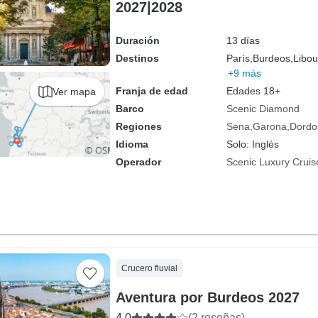
2027|2028
Duración
13 días
Destinos
París,
Burdeos,
Libou
+9 más
Franja de edad
Edades 18+
Ver mapa
Barco
Scenic Diamond
Regiones
Sena
Garona
Dordo
Idioma
Solo: Inglés
Operador
Scenic Luxury Cruis
Crucero fluvial
Aventura por Burdeos 2027
4.0
(2 reseñas)