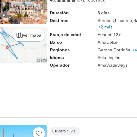
Duración
8 días
Destinos
Burdeos,
Libourne,
S
+2 más
Franja de edad
Edades 12+
Ver mapa
Barco
AmaDolce
Regiones
Garona
Dordoña
+4
Idioma
Solo: Inglés
Operador
AmaWaterways
Crucero fluvial