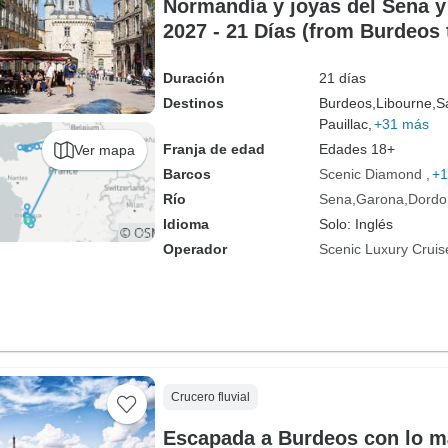
Normandía y joyas del Sena y
2027 - 21 Días (from Burdeos 
Duración
21 días
Destinos
Burdeos,
Libourne,
S
Pauillac,
+31 más
Franja de edad
Edades 18+
Ver mapa
Barcos
Scenic Diamond
+1
Río
Sena
Garona
Dordo
Idioma
Solo: Inglés
Operador
Scenic Luxury Cruis
Crucero fluvial
Escapada a Burdeos con lo m