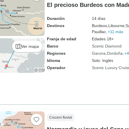
El precioso Burdeos con Madr
Duración
14 días
Destinos
Burdeos,
Libourne,
S
Pauillac,
+11 más
Franja de edad
Edades 18+
Barco
Scenic Diamond
Ver mapa
Regiones
Garona
Dordoña
+4
Idioma
Solo: Inglés
Operador
Scenic Luxury Cruis
Crucero fluvial