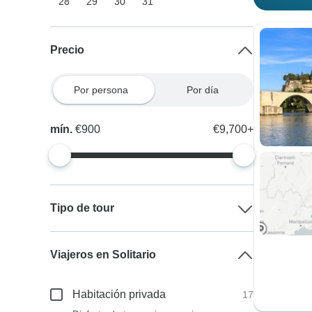
28
29
30
31
Precio
Por persona
Por día
mín.
€900
€9,700+
Tipo de tour
Viajeros en Solitario
Habitación privada
17