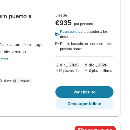
Desde
ero puerto a
€935
por persona
Regístrate
para acceder a los
descuentos
Precio basado en una habitación
Alpilles,
Tain-l'Hermitage
privada doble
on bienvenidas
rcos
2 dic., 2026
9 dic., 2026
+10 plazas libres
+10 plazas libres
Cruises
Ver circuito
Descargar folleto
9% de descuento