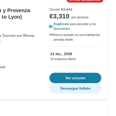
Desde
€3,641
n y Provenza
€3,310
 to Lyon)
por persona
Regístrate
para acceder a los
descuentos
Precio basado en una habitación
s,
Tournon-sur-Rhone,
privada doble
s
12 dic., 2026
10 espacios libres
Ver circuito
Descargar folleto