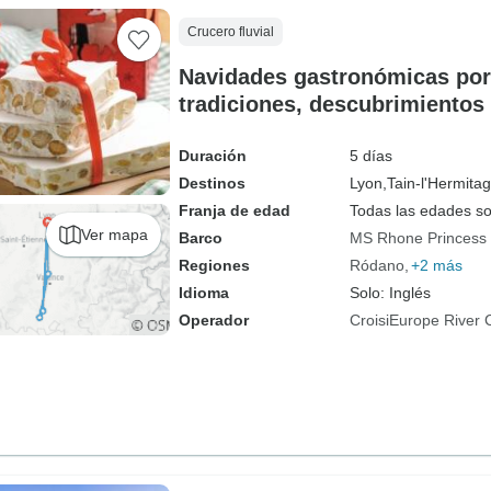
Crucero fluvial
Navidades gastronómicas por 
tradiciones, descubrimientos 
momentos de placer (crucero 
Rhone Princess
Duración
5 días
Destinos
Lyon,
Tain-l'Hermitag
Franja de edad
Todas las edades s
Ver mapa
Barco
MS Rhone Princess
Regiones
Ródano
+2 más
Idioma
Solo: Inglés
Operador
CroisiEurope River 