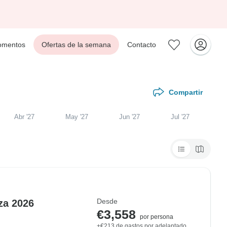
mentos
Ofertas de la semana
Contacto
Compartir
Abr '27
May '27
Jun '27
Jul '27
Desde
za 2026
€3,558
por persona
+€213 de gastos por adelantado