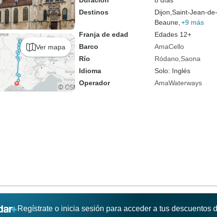
Duración
8 días
Destinos
Dijon,
Saint-Jean-de
Beaune,
+9 más
Franja de edad
Edades 12+
Barco
AmaCello
Ver mapa
Río
Ródano
Saona
Idioma
Solo: Inglés
Operador
AmaWaterways
Regístrate o inicia sesión para acceder a tus descuentos