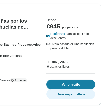
Desde
eñas por los
€945
huellas de
por persona
os
Regístrate
para acceder a los
descuentos
Precio basado en una habitación
es Baux de Provence,
Arles,
privada doble
on bienvenidas
11 dic., 2026
6 espacios libres
Cruises
Ver circuito
Descargar folleto