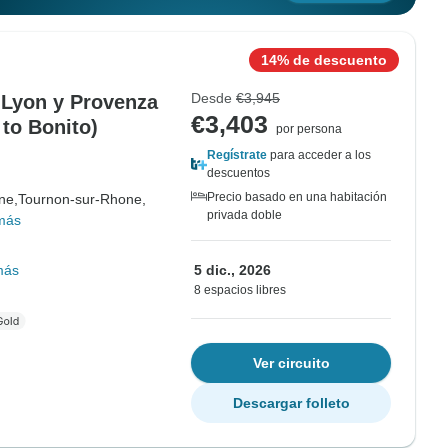
14% de descuento
Desde
€3,945
 Lyon y Provenza
€3,403
 to Bonito)
por persona
Regístrate
para acceder a los
descuentos
Precio basado en una habitación
ne,
Tournon-sur-Rhone,
privada doble
más
más
5 dic., 2026
8 espacios libres
Ver circuito
Descargar folleto