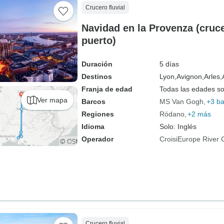
Crucero fluvial
Navidad en la Provenza (cruc
puerto)
Duración
5 días
Destinos
Lyon,
Avignon,
Arles,
Franja de edad
Todas las edades s
Ver mapa
Barcos
MS Van Gogh
+3 ba
Regiones
Ródano
+2 más
Idioma
Solo: Inglés
Operador
CroisiEurope River 
Crucero fluvial