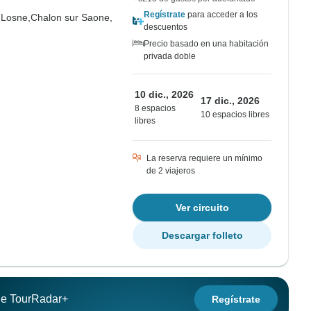
Regístrate
para acceder a los
-Losne,
Chalon sur Saone,
descuentos
Precio basado en una habitación
privada doble
10 dic., 2026
17 dic., 2026
8 espacios
10 espacios libres
libres
La reserva requiere un mínimo
de 2 viajeros
Ver circuito
Descargar folleto
 de TourRadar+
Regístrate