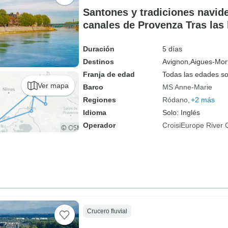
Santones y tradiciones navid
canales de Provenza Tras las 
fortalezas y pueblos auténtic
Duración
5 días
Destinos
Avignon,
Aigues-Mor
Franja de edad
Todas las edades s
Ver mapa
Barco
MS Anne-Marie
Regiones
Ródano
+2 más
Idioma
Solo: Inglés
Operador
CroisiEurope River 
Crucero fluvial