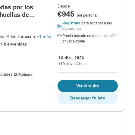
Desde
eñas por los
€945
huellas de
por persona
os
Regístrate
para acceder a los
descuentos
Precio basado en una habitación
tes,
Arles,
Tarascón,
+1 más
privada doble
on bienvenidas
16 dic., 2026
+10 plazas libres
Cruises
Ver circuito
Descargar folleto