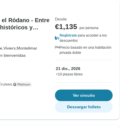
Desde
el Ródano - Entre
€1,135
históricos y
por persona
puerto a puerto) -
Regístrate
para acceder a los
descuentos
Precio basado en una habitación
e,
Viviers,
Montelimar
privada doble
on bienvenidas
21 dic., 2026
+10 plazas libres
Cruises
Ver circuito
Descargar folleto