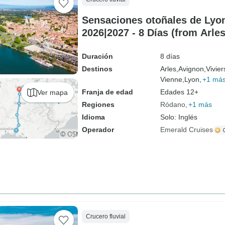
Sensaciones otoñales de Lyo
2026|2027 - 8 Días (from Arles
Duración
8 días
Destinos
Arles,
Avignon,
Vivier
Vienne,
Lyon,
+1 má
Franja de edad
Edades 12+
Ver mapa
Regiones
Ródano
+1 más
Idioma
Solo: Inglés
Operador
Emerald Cruises
Crucero fluvial