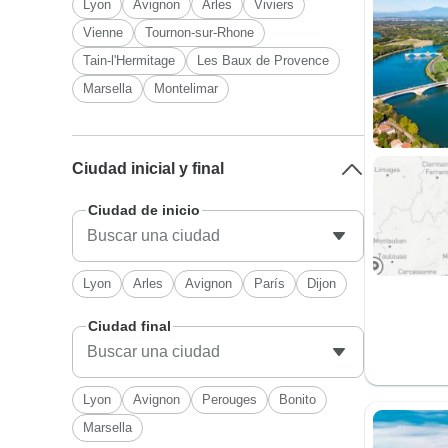
Lyon
Avignon
Arles
Viviers
Vienne
Tournon-sur-Rhone
Tain-l'Hermitage
Les Baux de Provence
Marsella
Montelimar
Ciudad inicial y final
Ciudad de inicio
Lyon
Arles
Avignon
París
Dijon
Ciudad final
Lyon
Avignon
Perouges
Bonito
Marsella