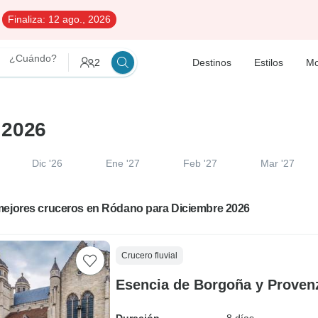
Finaliza:
12 ago., 2026
¿Cuándo?
2
Destinos
Estilos
Mo
 2026
Dic '26
Ene '27
Feb '27
Mar '27
mejores cruceros en Ródano para Diciembre 2026
Crucero fluvial
Esencia de Borgoña y Proven