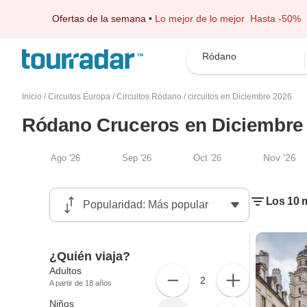
Ofertas de la semana
•
Lo mejor de lo mejor
Hasta -50%
Ródano
Inicio
/
Circuitos Europa
/
Circuitos Ródano
/
circuitos en Diciembre 2026
Ródano Cruceros en Diciembre
Nov '26
Ago '26
Sep '26
Oct '26
Los 10 
¿Quién viaja?
Adultos
2
A partir de 18 años
Niños