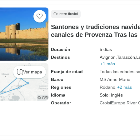
Crucero fluvial
Santones y tradiciones navid
canales de Provenza Tras las 
fortalezas y pueblos auténtic
Duración
5 días
Destinos
Avignon,
Tarascón,
L
+1 más
Franja de edad
Todas las edades s
Ver mapa
Barco
MS Anne-Marie
Regiones
Ródano
+2 más
Idioma
Solo: Inglés
Operador
CroisiEurope River 