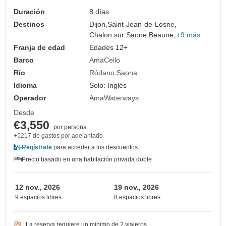
Duración
8 días
Destinos
Dijon,
Saint-Jean-de-Losne,
Chalon sur Saone,
Beaune,
+9 más
Franja de edad
Edades 12+
Barco
AmaCello
Río
Ródano
Saona
Idioma
Solo: Inglés
Operador
AmaWaterways
Desde
€3,550
por persona
+€217 de gastos por adelantado
Regístrate
para acceder a los descuentos
Precio basado en una habitación privada doble
12 nov., 2026
19 nov., 2026
9 espacios libres
8 espacios libres
La reserva requiere un mínimo de 2 viajeros