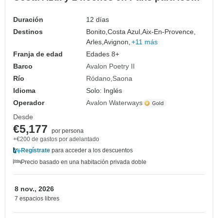
amantes del vino (en dirección norte) 2026
Duración
12 días
Destinos
Bonito,
Costa Azul,
Aix-En-Provence,
Arles,
Avignon,
+11 más
Franja de edad
Edades 8+
Barco
Avalon Poetry II
Río
Ródano
Saona
Idioma
Solo: Inglés
Operador
Avalon Waterways
Desde
€5,177
por persona
+€200 de gastos por adelantado
Regístrate
para acceder a los descuentos
Precio basado en una habitación privada doble
8 nov., 2026
7 espacios libres