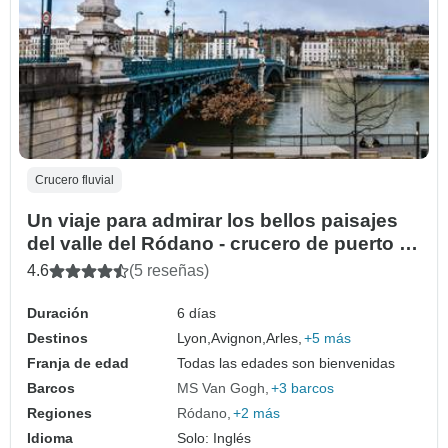
Crucero fluvial
Un viaje para admirar los bellos paisajes
del valle del Ródano - crucero de puerto a
puerto
4.6
(5 reseñas)
Duración
6 días
Destinos
Lyon,
Avignon,
Arles,
+5 más
Franja de edad
Todas las edades son bienvenidas
Barcos
MS Van Gogh
+3 barcos
Regiones
Ródano
+2 más
Idioma
Solo: Inglés