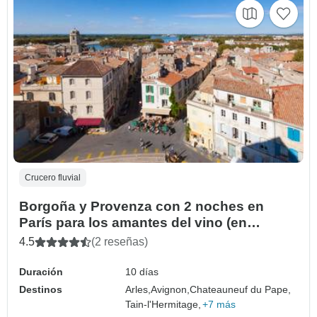
Crucero fluvial
Borgoña y Provenza con 2 noches en
París para los amantes del vino (en
dirección norte) 2026
4.5
(2 reseñas)
Duración
10 días
Destinos
Arles,
Avignon,
Chateauneuf du Pape,
Tain-l'Hermitage,
+7 más