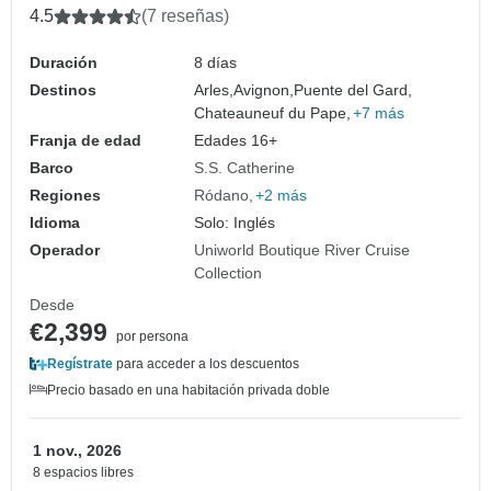
4.5
(7 reseñas)
Duración
8 días
Destinos
Arles,
Avignon,
Puente del Gard,
Chateauneuf du Pape,
+7 más
Franja de edad
Edades 16+
Barco
S.S. Catherine
Regiones
Ródano
+2 más
Idioma
Solo: Inglés
Operador
Uniworld Boutique River Cruise
Collection
Desde
€2,399
por persona
Regístrate
para acceder a los descuentos
Precio basado en una habitación privada doble
1 nov., 2026
8 espacios libres