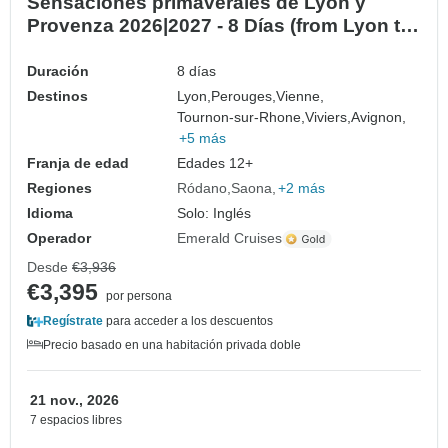
Sensaciones primaverales de Lyon y
Provenza 2026|2027 - 8 Días (from Lyon to
Bonito)
Duración
8 días
Destinos
Lyon,
Perouges,
Vienne,
Tournon-sur-Rhone,
Viviers,
Avignon,
+5 más
Franja de edad
Edades 12+
Regiones
Ródano
Saona
+2 más
Idioma
Solo: Inglés
Operador
Emerald Cruises
Desde
€3,936
€3,395
por persona
Regístrate
para acceder a los descuentos
Precio basado en una habitación privada doble
21 nov., 2026
7 espacios libres