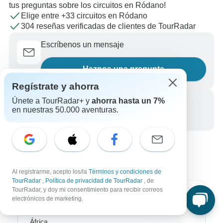
tus preguntas sobre los circuitos en Ródano!
Elige entre +33 circuitos en Ródano
304 reseñas verificadas de clientes de TourRadar
Escríbenos un mensaje
Haznos una pregunta
Regístrate y ahorra
Únete a TourRadar+ y
ahorra hasta un 7%
Llámanos
en nuestras 50.000 aventuras.
+34 933 938 984
Al registrarme, acepto los/la
Términos y condiciones de
TourRadar
,
Política de privacidad de TourRadar
, de
TourRadar, y doy mi consentimiento para recibir correos
Destinos más populares
electrónicos de marketing.
África