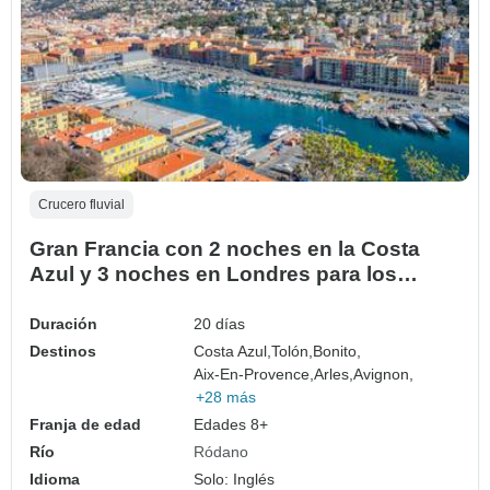
Crucero fluvial
Gran Francia con 2 noches en la Costa
Azul y 3 noches en Londres para los
amantes del vino (en dirección norte) 2026
Duración
20 días
Destinos
Costa Azul,
Tolón,
Bonito,
Aix-En-Provence,
Arles,
Avignon,
+28 más
Franja de edad
Edades 8+
Río
Ródano
Idioma
Solo: Inglés