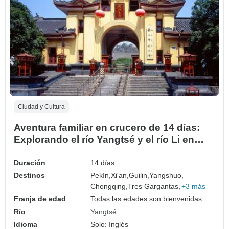
Ciudad y Cultura
Aventura familiar en crucero de 14 días:
Explorando el río Yangtsé y el río Li en
China. (guía y conductor privados）
Duración
14 días
Destinos
Pekín,
Xi'an,
Guilin,
Yangshuo,
Chongqing,
Tres Gargantas,
+3 más
Franja de edad
Todas las edades son bienvenidas
Río
Yangtsé
Idioma
Solo: Inglés