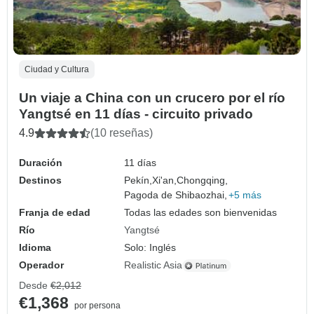
Ciudad y Cultura
Un viaje a China con un crucero por el río
Yangtsé en 11 días - circuito privado
4.9
(10 reseñas)
Duración
11 días
Destinos
Pekín,
Xi'an,
Chongqing,
Pagoda de Shibaozhai,
+5 más
Franja de edad
Todas las edades son bienvenidas
Río
Yangtsé
Idioma
Solo: Inglés
Operador
Realistic Asia
Desde
€2,012
€1,368
por persona