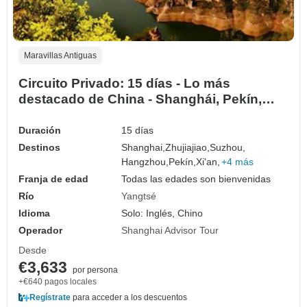
Maravillas Antiguas
Circuito Privado: 15 días - Lo más
destacado de China - Shanghái, Pekín,
Xi'an, Crucero por el río Yangtsé
Duración
15 días
Destinos
Shanghai,
Zhujiajiao,
Suzhou,
Hangzhou,
Pekín,
Xi'an,
+4 más
Franja de edad
Todas las edades son bienvenidas
Río
Yangtsé
Idioma
Solo: Inglés, Chino
Operador
Shanghai Advisor Tour
Desde
€3,633
por persona
+€640 pagos locales
Regístrate
para acceder a los descuentos