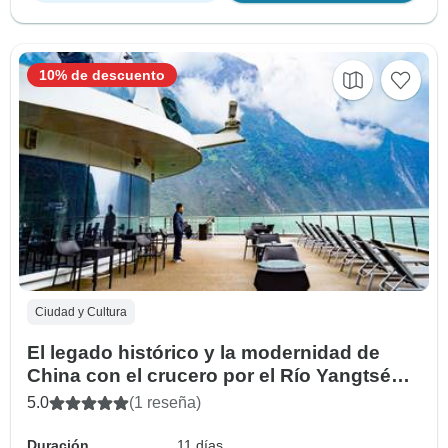
10% de descuento
Ciudad y Cultura
El legado histórico y la modernidad de
China con el crucero por el Río Yangtsé
(personalizado privado)
5.0
(1 reseña)
Duración
11 días