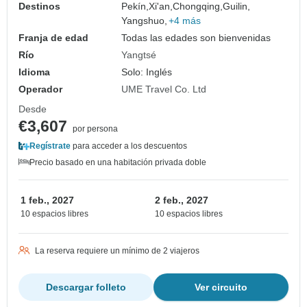
Destinos
Pekín,
Xi'an,
Chongqing,
Guilin,
Yangshuo,
+4 más
Franja de edad
Todas las edades son bienvenidas
Río
Yangtsé
Idioma
Solo: Inglés
Operador
UME Travel Co. Ltd
Desde
€3,607
por persona
Regístrate
para acceder a los descuentos
Precio basado en una habitación privada doble
1 feb., 2027
2 feb., 2027
10 espacios libres
10 espacios libres
La reserva requiere un mínimo de 2 viajeros
Descargar folleto
Ver circuito