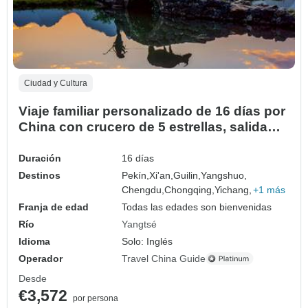
Ciudad y Cultura
Viaje familiar personalizado de 16 días por
China con crucero de 5 estrellas, salida
diaria y guía privado
Duración
16 días
Destinos
Pekín,
Xi'an,
Guilin,
Yangshuo,
Chengdu,
Chongqing,
Yichang,
+1 más
Franja de edad
Todas las edades son bienvenidas
Río
Yangtsé
Idioma
Solo: Inglés
Operador
Travel China Guide
Desde
€3,572
por persona