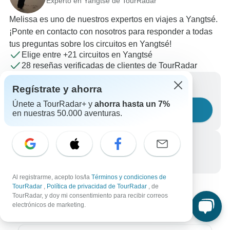
Experto en Yangtsé de TourRadar
Melissa es uno de nuestros expertos en viajes a Yangtsé.
¡Ponte en contacto con nosotros para responder a todas
tus preguntas sobre los circuitos en Yangtsé!
Elige entre +21 circuitos en Yangtsé
28 reseñas verificadas de clientes de TourRadar
Escríbenos un mensaje
Regístrate y ahorra
Únete a TourRadar+ y
ahorra hasta un 7%
Haznos una pregunta
en nuestras 50.000 aventuras.
Llámanos
+34 933 938 984
Al registrarme, acepto los/la
Términos y condiciones de
TourRadar
,
Política de privacidad de TourRadar
, de
TourRadar, y doy mi consentimiento para recibir correos
electrónicos de marketing.