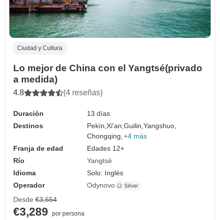
Ciudad y Cultura
Lo mejor de China con el Yangtsé(privado
a medida)
4.8
(4 reseñas)
Duración
13 días
Destinos
Pekín,
Xi'an,
Guilin,
Yangshuo,
Chongqing,
+4 más
Franja de edad
Edades 12+
Río
Yangtsé
Idioma
Solo: Inglés
Operador
Odynovo
Desde
€3,654
€3,289
por persona