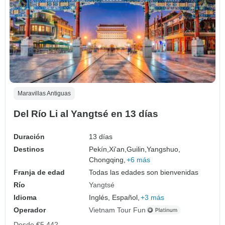
Maravillas Antiguas
Del Río Li al Yangtsé en 13 días
Duración
13 días
Destinos
Pekín,
Xi'an,
Guilin,
Yangshuo,
Chongqing,
+6 más
Franja de edad
Todas las edades son bienvenidas
Río
Yangtsé
Idioma
Inglés, Español,
+3 más
Operador
Vietnam Tour Fun
Desde
€5,442