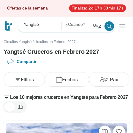
Ofertas de la semana
Finaliza:
2
d
17
h
33
min
15
s
Yangtsé
¿Cuándo?
2
Circuitos Yangtsé
/
circuitos en Febrero 2027
Yangtsé Cruceros en Febrero 2027
Compartir
Filtros
Fechas
2
Pax
Los 10 mejores cruceros en Yangtsé para Febrero 2027