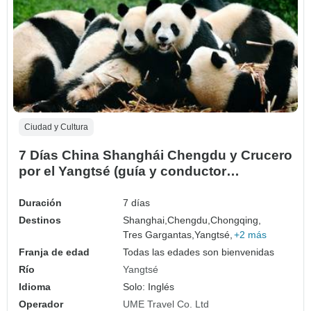
Ciudad y Cultura
7 Días China Shanghái Chengdu y Crucero
por el Yangtsé (guía y conductor
privados）Personalizable
Duración
7 días
Destinos
Shanghai,
Chengdu,
Chongqing,
Tres Gargantas,
Yangtsé,
+2 más
Franja de edad
Todas las edades son bienvenidas
Río
Yangtsé
Idioma
Solo: Inglés
Operador
UME Travel Co. Ltd