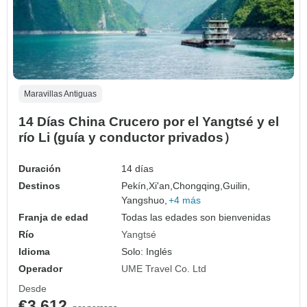
Maravillas Antiguas
14 Días China Crucero por el Yangtsé y el
río Li (guía y conductor privados）
Duración
14 días
Destinos
Pekín,
Xi'an,
Chongqing,
Guilin,
Yangshuo,
+4 más
Franja de edad
Todas las edades son bienvenidas
Río
Yangtsé
Idioma
Solo: Inglés
Operador
UME Travel Co. Ltd
Desde
€3,612