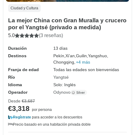
Ciudad y Cultura
La mejor China con Gran Muralla y crucero
por el Yangtsé (privado a medida)
5.0
(3 reseñas)
Duración
13 días
Destinos
Pekín,
Xi'an,
Guilin,
Yangshuo,
Chongqing,
+4 más
Franja de edad
Todas las edades son bienvenidas
Río
Yangtsé
Idioma
Solo: Inglés
Operador
Odynovo
Desde
€3,687
€3,318
por persona
Regístrate
para acceder a los descuentos
Precio basado en una habitación privada doble