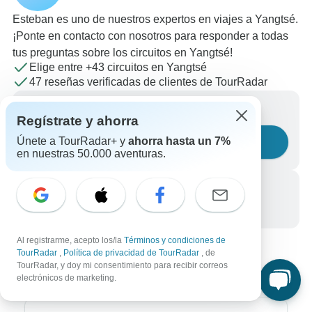
Esteban es uno de nuestros expertos en viajes a Yangtsé.
¡Ponte en contacto con nosotros para responder a todas
tus preguntas sobre los circuitos en Yangtsé!
Elige entre +43 circuitos en Yangtsé
47 reseñas verificadas de clientes de TourRadar
Escríbenos un mensaje
Regístrate y ahorra
Únete a TourRadar+ y
ahorra hasta un 7%
Haznos una pregunta
en nuestras 50.000 aventuras.
Llámanos
+34 933 938 984
Al registrarme, acepto los/la
Términos y condiciones de
TourRadar
,
Política de privacidad de TourRadar
, de
TourRadar, y doy mi consentimiento para recibir correos
electrónicos de marketing.