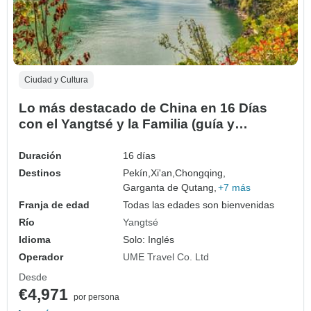
Ciudad y Cultura
Lo más destacado de China en 16 Días
con el Yangtsé y la Familia (guía y
conductor privados）
Duración
16 días
Destinos
Pekín,
Xi'an,
Chongqing,
Garganta de Qutang,
+7 más
Franja de edad
Todas las edades son bienvenidas
Río
Yangtsé
Idioma
Solo: Inglés
Operador
UME Travel Co. Ltd
Desde
€4,971
por persona