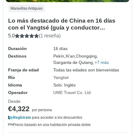
Maravillas Antiguas
Lo más destacado de China en 16 días
con el Yangtsé (guía y conductor
privados）Circuito familiar Personalizable
5.0
(1 reseña)
Duración
16 días
Destinos
Pekín,
Xi'an,
Chongqing,
Garganta de Qutang,
+7 más
Franja de edad
Todas las edades son bienvenidas
Río
Yangtsé
Idioma
Solo: Inglés
Operador
UME Travel Co. Ltd
Desde
€4,322
por persona
Regístrate
para acceder a los descuentos
Precio basado en una habitación privada doble