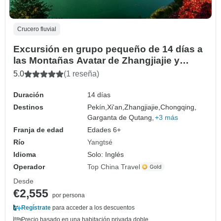
Crucero fluvial
Excursión en grupo pequeño de 14 días a
las Montañas Avatar de Zhangjiajie y
Crucero por el río Yangtsé
5.0
(1 reseña)
Duración
14 días
Destinos
Pekín,
Xi'an,
Zhangjiajie,
Chongqing,
Garganta de Qutang,
+3 más
Franja de edad
Edades 6+
Río
Yangtsé
Idioma
Solo: Inglés
Operador
Top China Travel
Desde
€2,555
por persona
Regístrate
para acceder a los descuentos
Precio basado en una habitación privada doble