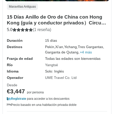
Maravillas Antiguas
15 Días Anillo de Oro de China con Hong
Kong (guía y conductor privados）Circuito
Familiar Personalizable
5.0
(1 reseña)
Duración
15 días
Destinos
Pekín,
Xi'an,
Yichang,
Tres Gargantas,
Garganta de Qutang,
+4 más
Franja de edad
Todas las edades son bienvenidas
Río
Yangtsé
Idioma
Solo: Inglés
Operador
UME Travel Co. Ltd
Desde
€3,447
por persona
Regístrate
para acceder a los descuentos
Precio basado en una habitación privada doble