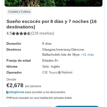
Ciudad y Cultura
Sueño escocés por 8 días y 7 noches (16
destinations)
4.5
(228 reseñas)
Duración
8 días
Destinos
Glasgow,
Inveraray,
Glencoe,
Ballachulish,
Isla de Skye,
+11 más
Franja de edad
Edades 8+
Idioma
Solo: Inglés
Operador
CIE Tours
Desde
€2,678
por persona
Regístrate
para acceder a los descuentos
Precio basado en una habitación privada doble