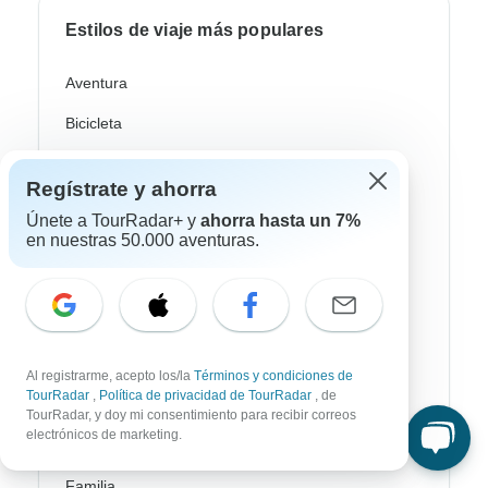
Estilos de viaje más populares
Aventura
Bicicleta
Senderismo & Trekking
Regístrate y ahorra
Aurora Boreal
Únete a TourRadar+ y
ahorra hasta un 7%
en nuestras 50.000 aventuras.
Crucero Fluvial
Safari
Profundización Cultural
Autobus / Bus
Al registrarme, acepto los/la
Términos y condiciones de
TourRadar
,
Política de privacidad de TourRadar
, de
Tren / Ferrocarril
TourRadar, y doy mi consentimiento para recibir correos
electrónicos de marketing.
Playa
Familia