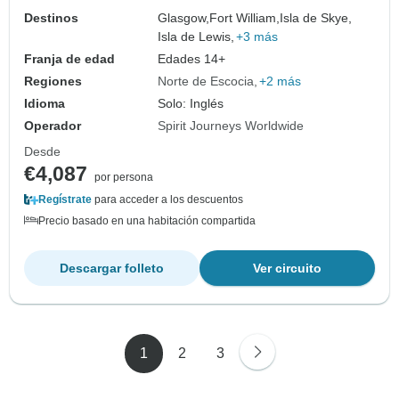
Destinos
Glasgow,
Fort William,
Isla de Skye,
Isla de Lewis,
+3 más
Franja de edad
Edades 14+
Regiones
Norte de Escocia
+2 más
Idioma
Solo: Inglés
Operador
Spirit Journeys Worldwide
Desde
€4,087
por persona
Regístrate
para acceder a los descuentos
Precio basado en una habitación compartida
Descargar folleto
Ver circuito
1
2
3