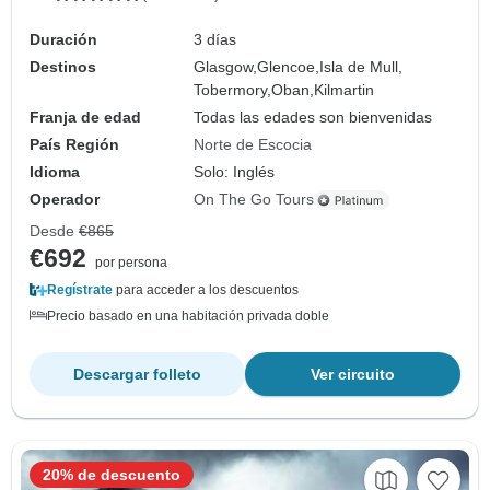
Duración
3 días
Destinos
Glasgow,
Glencoe,
Isla de Mull,
Tobermory,
Oban,
Kilmartin
Franja de edad
Todas las edades son bienvenidas
País Región
Norte de Escocia
Idioma
Solo: Inglés
Operador
On The Go Tours
Desde
€865
€692
por persona
Regístrate
para acceder a los descuentos
Precio basado en una habitación privada doble
Descargar folleto
Ver circuito
20% de descuento