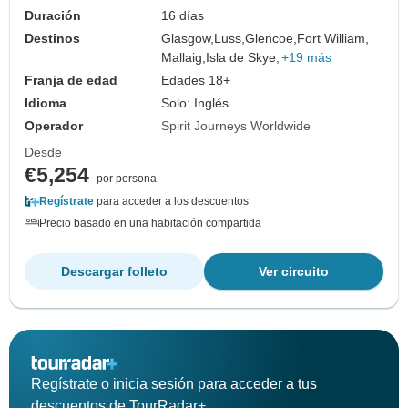
Duración
16 días
Destinos
Glasgow,
Luss,
Glencoe,
Fort William,
Mallaig,
Isla de Skye,
+19 más
Franja de edad
Edades 18+
Idioma
Solo: Inglés
Operador
Spirit Journeys Worldwide
Desde
€5,254
por persona
Regístrate
para acceder a los descuentos
Precio basado en una habitación compartida
Descargar folleto
Ver circuito
Regístrate o inicia sesión para acceder a tus
descuentos de TourRadar+