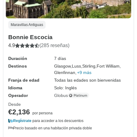
Maravillas Antiguas
Bonnie Escocia
4.9
(285 reseñas)
Duración
7 días
Destinos
Glasgow,
Luss,
Stirling,
Fort William,
Glenfinnan,
+9 más
Franja de edad
Todas las edades son bienvenidas
Idioma
Solo: Inglés
Operador
Globus
Desde
€2,136
por persona
Regístrate
para acceder a los descuentos
Precio basado en una habitación privada doble