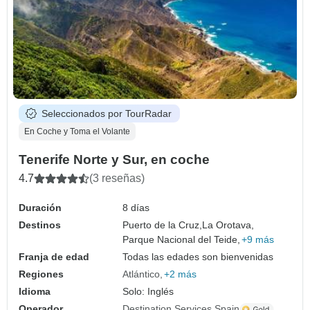
Seleccionados por TourRadar
En Coche y Toma el Volante
Tenerife Norte y Sur, en coche
4.7
(3 reseñas)
Duración
8 días
Destinos
Puerto de la Cruz,
La Orotava,
Parque Nacional del Teide,
+9 más
Franja de edad
Todas las edades son bienvenidas
Regiones
Atlántico
+2 más
Idioma
Solo: Inglés
Operador
Destination Services Spain