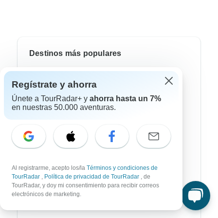
Destinos más populares
África
Regístrate y ahorra
Asia
Únete a TourRadar+ y
ahorra hasta un 7%
en nuestras 50.000 aventuras.
Australia / Oceanía
Europa
Latin América
América del Sur
Al registrarme, acepto los/la
Términos y condiciones de
TourRadar
,
Política de privacidad de TourRadar
, de
Egipto
TourRadar, y doy mi consentimiento para recibir correos
electrónicos de marketing.
Marruecos