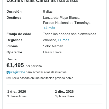
coches Islas Canarias isla a isla
Duración
8 días
Destinos
Lanzarote,
Playa Blanca,
Parque Nacional de Timanfaya,
+4 más
Franja de edad
Todas las edades son bienvenidas
Regiones
Atlántico
+1 más
Idioma
Solo: Alemán
Operador
Oasis Travel
Desde
€1,495
por persona
Regístrate
para acceder a los descuentos
Precio basado en una habitación privada doble
1 dic., 2026
2 dic., 2026
3 plazas libres
3 plazas libres