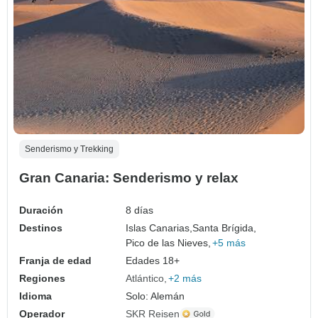
Senderismo y Trekking
Gran Canaria: Senderismo y relax
Duración
8 días
Destinos
Islas Canarias,
Santa Brígida,
Pico de las Nieves,
+5 más
Franja de edad
Edades 18+
Regiones
Atlántico
+2 más
Idioma
Solo: Alemán
Operador
SKR Reisen