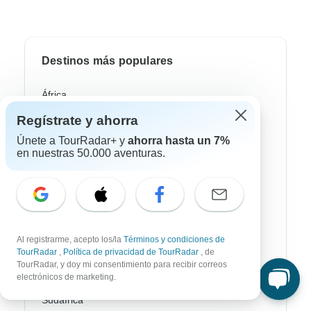
Destinos más populares
África
Regístrate y ahorra
Asia
Únete a TourRadar+ y
ahorra hasta un 7%
Australia / Oceanía
en nuestras 50.000 aventuras.
Europa
Latin América
América del Sur
Al registrarme, acepto los/la
Términos y condiciones de
Egipto
TourRadar
,
Política de privacidad de TourRadar
, de
TourRadar, y doy mi consentimiento para recibir correos
Marruecos
electrónicos de marketing.
Sudáfrica