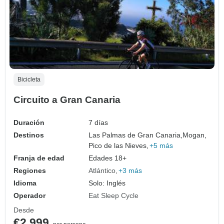
Bicicleta
Circuito a Gran Canaria
Duración
7 días
Destinos
Las Palmas de Gran Canaria,
Mogan,
Pico de las Nieves,
+5 más
Franja de edad
Edades 18+
Regiones
Atlántico
+3 más
Idioma
Solo: Inglés
Operador
Eat Sleep Cycle
Desde
€2,999