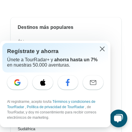
Destinos más populares
África
Regístrate y ahorra
Asia
Únete a TourRadar+ y
ahorra hasta un 7%
Australia / Oceanía
en nuestras 50.000 aventuras.
Europa
Latin América
América del Sur
Al registrarme, acepto los/la
Términos y condiciones de
Egipto
TourRadar
,
Política de privacidad de TourRadar
, de
TourRadar, y doy mi consentimiento para recibir correos
electrónicos de marketing.
Marruecos
Sudáfrica