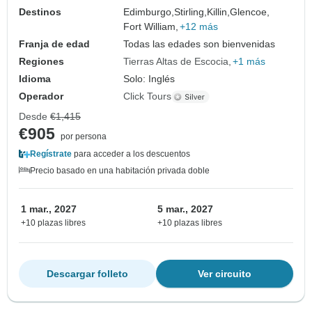
Destinos
Edimburgo,
Stirling,
Killin,
Glencoe,
Fort William,
+12 más
Franja de edad
Todas las edades son bienvenidas
Regiones
Tierras Altas de Escocia
+1 más
Idioma
Solo: Inglés
Operador
Click Tours
Desde
€1,415
€905
por persona
Regístrate
para acceder a los descuentos
Precio basado en una habitación privada doble
1 mar., 2027
5 mar., 2027
+10 plazas libres
+10 plazas libres
Descargar folleto
Ver circuito