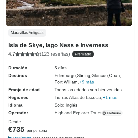
Maravillas Antiguas
Isla de Skye, lago Ness e Inverness
4.7
(123 reseñas)
Premiado
Duración
5 días
Destinos
Edimburgo,
Stirling,
Glencoe,
Oban,
Fort William,
+9 más
Franja de edad
Todas las edades son bienvenidas
Regiones
Tierras Altas de Escocia
+1 más
Idioma
Solo: Inglés
Operador
Highland Explorer Tours
Desde
€735
por persona