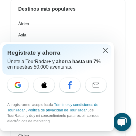
Destinos más populares
África
Asia
Australia / Oceanía
Regístrate y ahorra
Europa
Únete a TourRadar+ y
ahorra hasta un 7%
en nuestras 50.000 aventuras.
Latin América
América del Sur
Egipto
Marruecos
Al registrarme, acepto los/la
Términos y condiciones de
TourRadar
,
Política de privacidad de TourRadar
, de
Sudáfrica
TourRadar, y doy mi consentimiento para recibir correos
electrónicos de marketing.
Bali