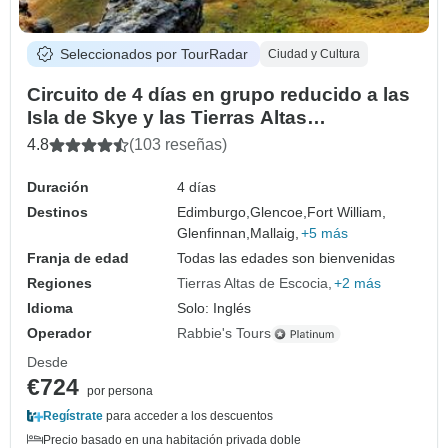
Seleccionados por TourRadar
Ciudad y Cultura
Circuito de 4 días en grupo reducido a las
Isla de Skye y las Tierras Altas
occidentales desde Edimburgo
4.8
(103 reseñas)
Duración
4 días
Destinos
Edimburgo,
Glencoe,
Fort William,
Glenfinnan,
Mallaig,
+5 más
Franja de edad
Todas las edades son bienvenidas
Regiones
Tierras Altas de Escocia
+2 más
Idioma
Solo: Inglés
Operador
Rabbie's Tours
Desde
€724
por persona
Regístrate
para acceder a los descuentos
Precio basado en una habitación privada doble