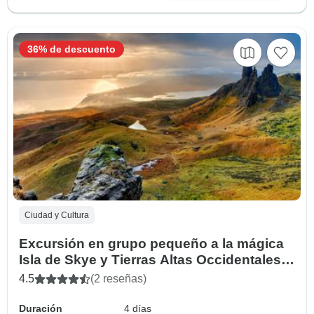
36% de descuento
Ciudad y Cultura
Excursión en grupo pequeño a la mágica
Isla de Skye y Tierras Altas Occidentales -
4 Días
4.5
(2 reseñas)
Duración
4 días