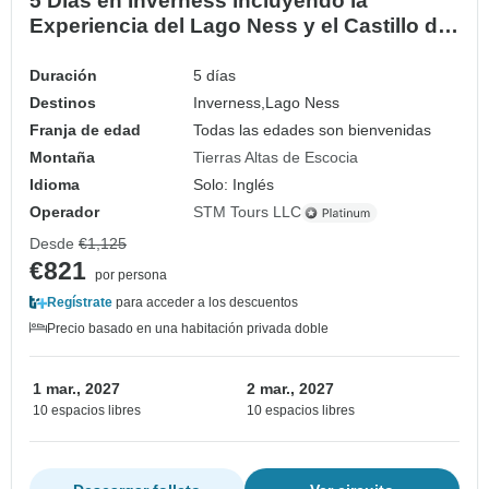
5 Días en Inverness incluyendo la
Experiencia del Lago Ness y el Castillo de
Skye y Eilean Donan
Duración
5 días
Destinos
Inverness,
Lago Ness
Franja de edad
Todas las edades son bienvenidas
Montaña
Tierras Altas de Escocia
Idioma
Solo: Inglés
Operador
STM Tours LLC
Desde
€1,125
€821
por persona
Regístrate
para acceder a los descuentos
Precio basado en una habitación privada doble
1 mar., 2027
2 mar., 2027
10 espacios libres
10 espacios libres