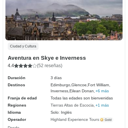
Ciudad y Cultura
Aventura en Skye e Inverness
4.4
(52 reseñas)
Duración
3 días
Destinos
Edimburgo,
Glencoe,
Fort William,
Inverness,
Eilean Donan,
+6 más
Franja de edad
Todas las edades son bienvenidas
Regiones
Tierras Altas de Escocia
+1 más
Idioma
Solo: Inglés
Operador
Highland Experience Tours
Desde