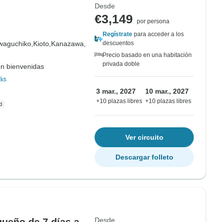
Desde
€3,149
por persona
Regístrate
para acceder a los
waguchiko,
Kioto,
Kanazawa,
descuentos
Precio basado en una habitación
privada doble
on bienvenidas
ás
3 mar., 2027
10 mar., 2027
+10 plazas libres
+10 plazas libres
Ver circuito
Descargar folleto
Desde