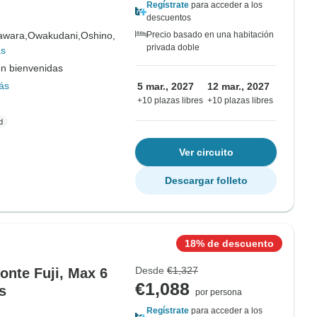
Regístrate
para acceder a los
descuentos
awara,
Owakudani,
Oshino,
Precio basado en una habitación
privada doble
ás
on bienvenidas
ás
5 mar., 2027
12 mar., 2027
+10 plazas libres
+10 plazas libres
Ver circuito
Descargar folleto
18% de descuento
Desde
€1,327
onte Fuji, Max 6
€1,088
s
por persona
Regístrate
para acceder a los