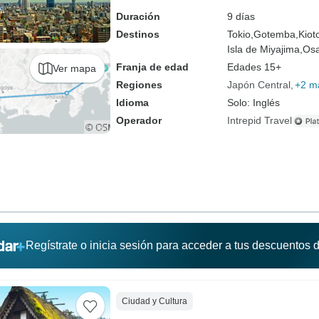
Duración
9 días
Destinos
Tokio,
Gotemba,
Kiot
Isla de Miyajima,
Os
Franja de edad
Edades 15+
Ver mapa
Regiones
Japón Central
+2 m
Idioma
Solo: Inglés
Operador
Intrepid Travel
Regístrate o inicia sesión para acceder a tus descuentos
Ciudad y Cultura