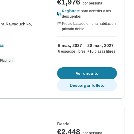
€1,976
por persona
Regístrate
para acceder a los
descuentos
ra,
Kawaguchiko,
Precio basado en una habitación
privada doble
ás
6 mar., 2027
20 mar., 2027
6 espacios libres
+10 plazas libres
Ver circuito
Descargar folleto
Desde
€2,448
por persona