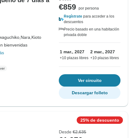
queño de 7 días a
€859
por persona
Regístrate
para acceder a los
descuentos
Precio basado en una habitación
privada doble
waguchiko,
Nara,
Kioto
on bienvenidas
1 mar., 2027
2 mar., 2027
ás
+10 plazas libres
+10 plazas libres
Ver circuito
Descargar folleto
25% de descuento
Desde
€2,635