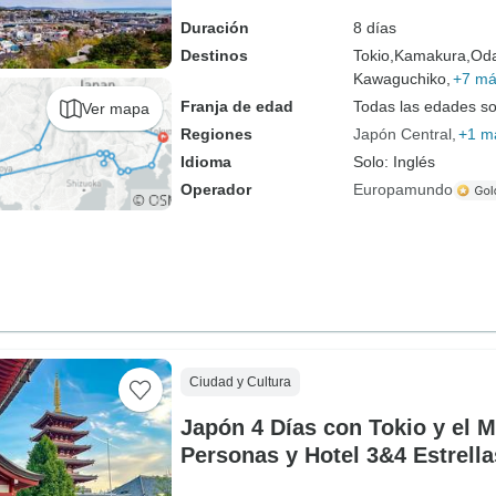
Duración
8 días
Destinos
Tokio,
Kamakura,
Od
Kawaguchiko,
+7 m
Franja de edad
Todas las edades s
Ver mapa
Regiones
Japón Central
+1 m
Idioma
Solo: Inglés
Operador
Europamundo
Ciudad y Cultura
Japón 4 Días con Tokio y el M
Personas y Hotel 3&4 Estrella