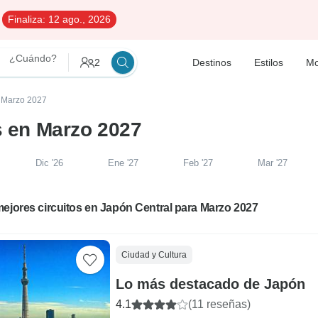
Finaliza:
12 ago., 2026
¿Cuándo?
2
Destinos
Estilos
Mo
n Marzo 2027
s en Marzo 2027
Dic '26
Ene '27
Feb '27
Mar '27
ejores circuitos en Japón Central para Marzo 2027
Ciudad y Cultura
Lo más destacado de Japón
4.1
(11 reseñas)