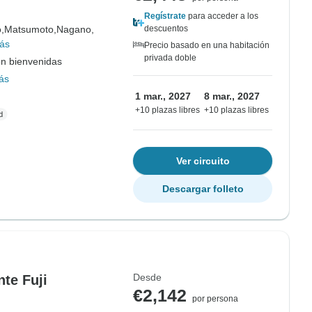
Regístrate
para acceder a los
,
Matsumoto,
Nagano,
descuentos
ás
Precio basado en una habitación
privada doble
on bienvenidas
ás
1 mar., 2027
8 mar., 2027
+10 plazas libres
+10 plazas libres
Ver circuito
Descargar folleto
Desde
te Fuji
€2,142
por persona