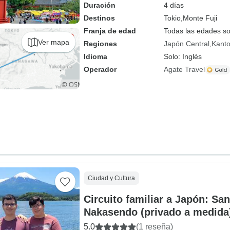
Duración
4 días
Destinos
Tokio,
Monte Fuji
Franja de edad
Todas las edades s
Ver mapa
Regiones
Japón Central
Kant
Idioma
Solo: Inglés
Operador
Agate Travel
Ciudad y Cultura
Circuito familiar a Japón: Sa
Nakasendo (privado a medida
5.0
(1 reseña)