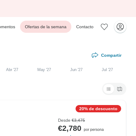
mentos
Ofertas de la semana
Contacto
Compartir
Abr '27
May '27
Jun '27
Jul '27
20% de descuento
Desde
€3,475
€2,780
por persona