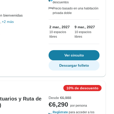
descuentos
Precio basado en una habitación
privada doble
on bienvenidas
o
+2 más
2 mar., 2027
9 mar., 2027
10 espacios
10 espacios
libres
libres
Ver circuito
Descargar folleto
10% de descuento
Desde
€6,988
ntuarios y Ruta de
€6,290
)
por persona
Regístrate
para acceder a los