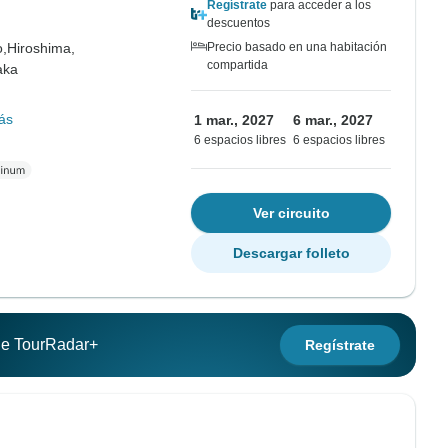
Regístrate
para acceder a los
descuentos
o,
Hiroshima,
Precio basado en una habitación
compartida
aka
ás
1 mar., 2027
6 mar., 2027
6 espacios libres
6 espacios libres
Ver circuito
Descargar folleto
 de TourRadar+
Regístrate