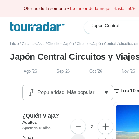
Ofertas de la semana
•
Lo mejor de lo mejor
Hasta -50%
Japón Central
Inicio
/
Circuitos Asia
/
Circuitos Japón
/
Circuitos Japón Central
/
circuitos e
Japón Central Circuitos y Viaje
Ago '26
Sep '26
Oct '26
Nov '26
Los 10 m
¿Quién viaja?
Adultos
2
A partir de 18 años
Niños