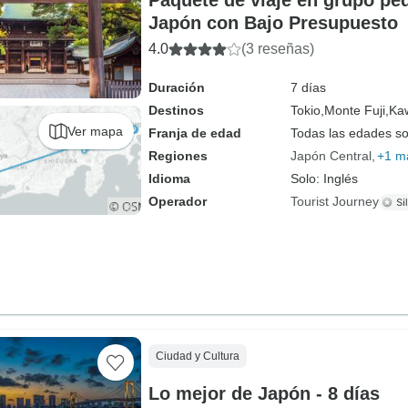
Paquete de viaje en grupo pe
Japón con Bajo Presupuesto
4.0
(3 reseñas)
Duración
7 días
Destinos
Tokio,
Monte Fuji,
Ka
Ver mapa
Franja de edad
Todas las edades s
Regiones
Japón Central
+1 m
Idioma
Solo: Inglés
Operador
Tourist Journey
Ciudad y Cultura
Lo mejor de Japón - 8 días