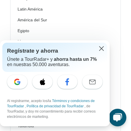
Latin América
América del Sur
Egipto
Marruecos
Regístrate y ahorra
Sudáfrica
Únete a TourRadar+ y
ahorra hasta un 7%
Bali
en nuestras 50.000 aventuras.
China
India
Japón
Al registrarme, acepto los/la
Términos y condiciones de
Nueva Zelanda
TourRadar
,
Política de privacidad de TourRadar
, de
TourRadar, y doy mi consentimiento para recibir correos
Sri Lanka
electrónicos de marketing.
Tailandia