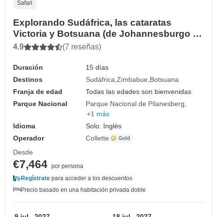
Safari
Explorando Sudáfrica, las cataratas
Victoria y Botsuana (de Johannesburgo a
Ciudad del Cabo) (2027)
4.9
(7 reseñas)
Duración
15 días
Destinos
Sudáfrica
Zimbabue
Botsuana
Franja de edad
Todas las edades son bienvenidas
Parque Nacional
Parque Nacional de Pilanesberg
+1 más
Idioma
Solo: Inglés
Operador
Collette
Desde
€7,464
por persona
Regístrate
para acceder a los descuentos
Precio basado en una habitación privada doble
9 jul., 2027
18 jul., 2027