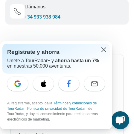
Llámanos
+34 933 938 984
Regístrate y ahorra
Únete a TourRadar+ y
ahorra hasta un 7%
Destinos más populares
en nuestras 50.000 aventuras.
África
Asia
Australia / Oceanía
Al registrarme, acepto los/la
Términos y condiciones de
TourRadar
,
Política de privacidad de TourRadar
, de
Europa
TourRadar, y doy mi consentimiento para recibir correos
electrónicos de marketing.
Latin América