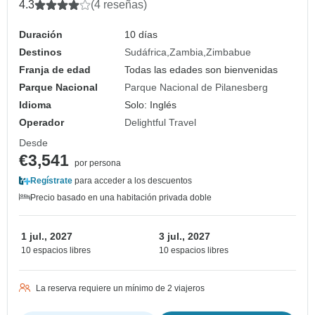
Nacional de Pilanesberg y las Cataratas
4.3
(4 reseñas)
Victoria
Duración
10 días
Destinos
Sudáfrica
Zambia
Zimbabue
Franja de edad
Todas las edades son bienvenidas
Parque Nacional
Parque Nacional de Pilanesberg
Idioma
Solo: Inglés
Operador
Delightful Travel
Desde
€3,541
por persona
Regístrate
para acceder a los descuentos
Precio basado en una habitación privada doble
1 jul., 2027
3 jul., 2027
10 espacios libres
10 espacios libres
La reserva requiere un mínimo de 2 viajeros