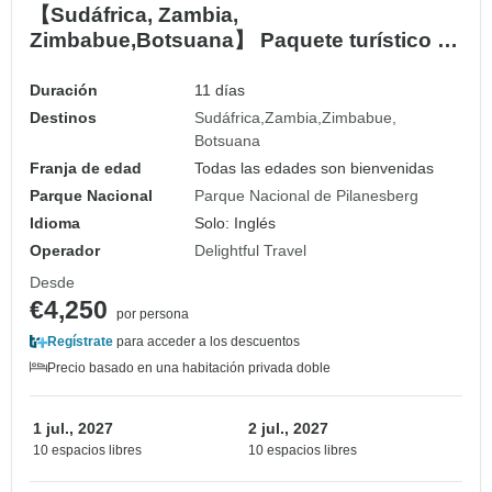
【Sudáfrica, Zambia,
Zimbabue,Botsuana】 Paquete turístico de
11 días con Parque Nacional de
Pilanesberg y Cataratas Victoria,Parque
Duración
11 días
Nacional de Chobe
Destinos
Sudáfrica
Zambia
Zimbabue
Botsuana
Franja de edad
Todas las edades son bienvenidas
Parque Nacional
Parque Nacional de Pilanesberg
Idioma
Solo: Inglés
Operador
Delightful Travel
Desde
€4,250
por persona
Regístrate
para acceder a los descuentos
Precio basado en una habitación privada doble
1 jul., 2027
2 jul., 2027
10 espacios libres
10 espacios libres