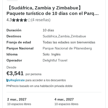
【Sudáfrica, Zambia y Zimbabue】
Paquete turístico de 10 días con el Parque
Nacional de Pilanesberg y las Cataratas
4.3
(4 reseñas)
Victoria
Duración
10 días
Destinos
Sudáfrica
Zambia
Zimbabue
Franja de edad
Todas las edades son bienvenidas
Parque Nacional
Parque Nacional de Pilanesberg
Idioma
Solo: Inglés
Operador
Delightful Travel
Desde
€3,541
por persona
Regístrate
para acceder a los descuentos
Precio basado en una habitación privada doble
2 mar., 2027
4 mar., 2027
10 espacios libres
10 espacios libres