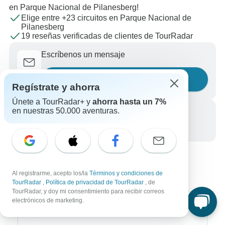
en Parque Nacional de Pilanesberg!
Elige entre +23 circuitos en Parque Nacional de
Pilanesberg
19 reseñas verificadas de clientes de TourRadar
Escríbenos un mensaje
Haznos una pregunta
Regístrate y ahorra
Únete a TourRadar+ y
ahorra hasta un 7%
en nuestras 50.000 aventuras.
Llámanos
+34 933 938 984
Al registrarme, acepto los/la
Términos y condiciones de
TourRadar
,
Política de privacidad de TourRadar
, de
TourRadar, y doy mi consentimiento para recibir correos
electrónicos de marketing.
Destinos más populares