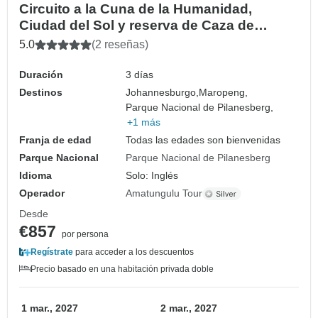
Circuito a la Cuna de la Humanidad,
Ciudad del Sol y reserva de Caza de
Pilanesberg
5.0
(2 reseñas)
Duración
3 días
Destinos
Johannesburgo,
Maropeng,
Parque Nacional de Pilanesberg,
+1 más
Franja de edad
Todas las edades son bienvenidas
Parque Nacional
Parque Nacional de Pilanesberg
Idioma
Solo: Inglés
Operador
Amatungulu Tour
Desde
€857
por persona
Regístrate
para acceder a los descuentos
Precio basado en una habitación privada doble
1 mar., 2027
2 mar., 2027