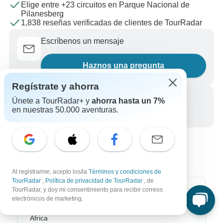
Elige entre +23 circuitos en Parque Nacional de
Pilanesberg
1,838 reseñas verificadas de clientes de TourRadar
Escríbenos un mensaje
Haznos una pregunta
Regístrate y ahorra
Llámanos
Únete a TourRadar+ y
ahorra hasta un 7%
en nuestras 50.000 aventuras.
+34 933 938 984
Al registrarme, acepto los/la
Términos y condiciones de
TourRadar
,
Política de privacidad de TourRadar
, de
TourRadar, y doy mi consentimiento para recibir correos
Destinos más populares
electrónicos de marketing.
África