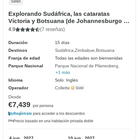
Safari
Explorando Sudáfrica, las cataratas
Victoria y Botsuana (de Johannesburgo a
Ciudad del Cabo) (2027)
4.9
(7 reseñas)
Duración
15 días
Destinos
Sudáfrica
Zimbabue
Botsuana
Franja de edad
Todas las edades son bienvenidas
Parque Nacional
Parque Nacional de Pilanesberg
+1 más
Idioma
Solo: Inglés
Operador
Collette
Desde
€7,439
por persona
Regístrate
para acceder a los descuentos
Precio basado en una habitación privada doble
4 jun., 2027
10 jun., 2027