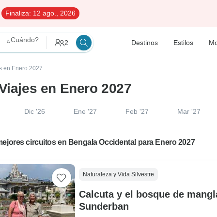
Finaliza:
12 ago., 2026
¿Cuándo?
2
Destinos
Estilos
Mo
os en Enero 2027
 Viajes en Enero 2027
Dic '26
Ene '27
Feb '27
Mar '27
ejores circuitos en Bengala Occidental para Enero 2027
Naturaleza y Vida Silvestre
Calcuta y el bosque de mangl
Sunderban