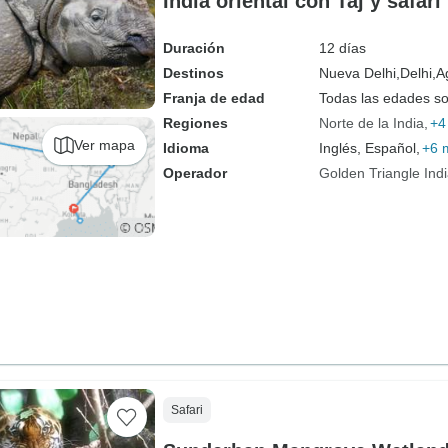
India oriental con Taj y safari
Duración
12 días
Destinos
Nueva Delhi,
Delhi,
A
Franja de edad
Todas las edades s
Regiones
Norte de la India
+4
Ver mapa
Idioma
Inglés, Español,
+6 
Operador
Golden Triangle Ind
Safari