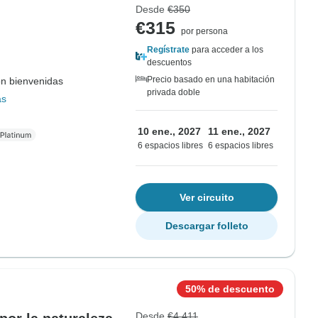
Desde
€350
€315
por persona
Regístrate
para acceder a los
descuentos
Precio basado en una habitación
on bienvenidas
privada doble
ás
10 ene., 2027
11 ene., 2027
6 espacios libres
6 espacios libres
Ver circuito
Descargar folleto
50% de descuento
Desde
€4,411