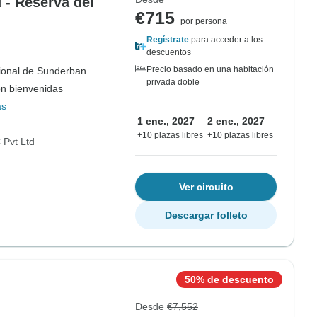
- Reserva del
€715
por persona
Regístrate
para acceder a los
descuentos
Precio basado en una habitación
ional de Sunderban
privada doble
on bienvenidas
ás
1 ene., 2027
2 ene., 2027
+10 plazas libres
+10 plazas libres
Pvt Ltd
Ver circuito
Descargar folleto
50% de descuento
Desde
€7,552