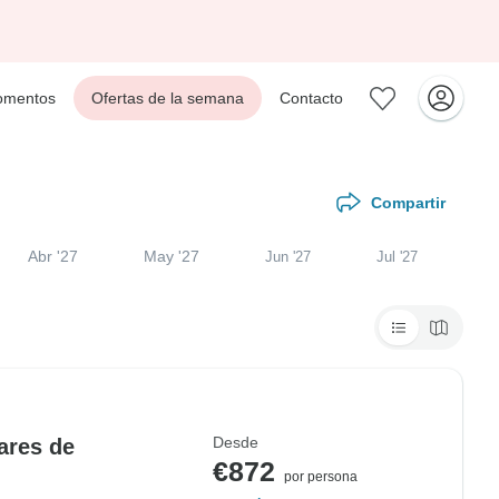
mentos
Ofertas de la semana
Contacto
Compartir
Abr '27
May '27
Jun '27
Jul '27
Desde
ares de
€872
por persona