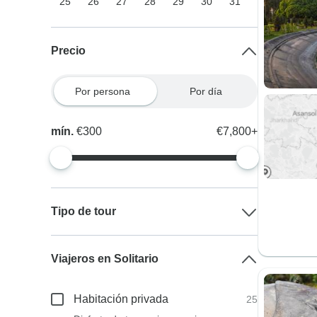
25
26
27
28
29
30
31
Precio
Por persona
Por día
mín.
€300
€7,800+
Tipo de tour
Viajeros en Solitario
Habitación privada
25