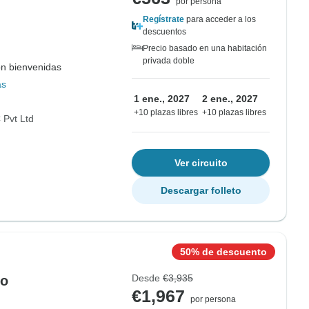
por persona
Regístrate
para acceder a los
descuentos
Precio basado en una habitación
privada doble
on bienvenidas
ás
1 ene., 2027
2 ene., 2027
+10 plazas libres
+10 plazas libres
Pvt Ltd
Ver circuito
Descargar folleto
50% de descuento
Desde
€3,935
ro
€1,967
por persona