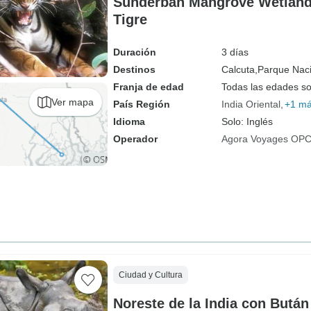
Sunderban Mangrove Wetland 
Tigre
Duración
3 días
Destinos
Calcuta,
Parque Nac
Franja de edad
Todas las edades s
Ver mapa
País Región
India Oriental
+1 m
Idioma
Solo: Inglés
Operador
Agora Voyages OPC 
Ciudad y Cultura
Noreste de la India con Bután