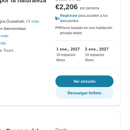
 por la naturaleza
€2,206
por persona
Regístrate
para acceder a los
gra,
Guwahati,
+3 más
descuentos
Precio basado en una habitación
on bienvenidas
privada doble
 más
más
1 ene., 2027
2 ene., 2027
ia Tours
10 espacios
10 espacios
libres
libres
Ver circuito
Descargar folleto
Desde