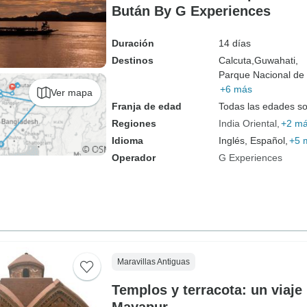
Bután By G Experiences
Duración
14 días
Destinos
Calcuta,
Guwahati,
Parque Nacional de 
+6 más
Ver mapa
Franja de edad
Todas las edades s
Regiones
India Oriental
+2 m
Idioma
Inglés, Español,
+5 
Operador
G Experiences
Maravillas Antiguas
Templos y terracota: un viaje