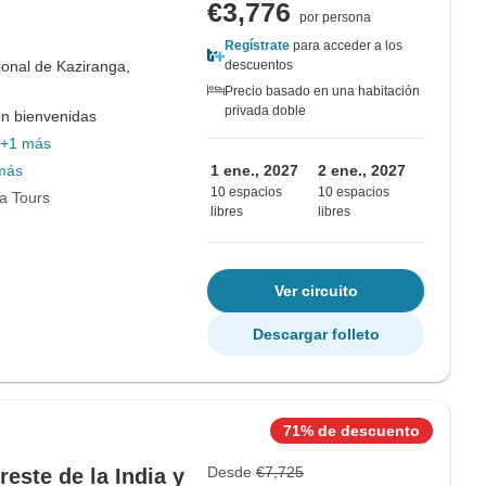
€3,776
por persona
Regístrate
para acceder a los
onal de Kaziranga,
descuentos
Precio basado en una habitación
privada doble
on bienvenidas
+1 más
más
1 ene., 2027
2 ene., 2027
10 espacios
10 espacios
ia Tours
libres
libres
Ver circuito
Descargar folleto
71% de descuento
Desde
€7,725
este de la India y