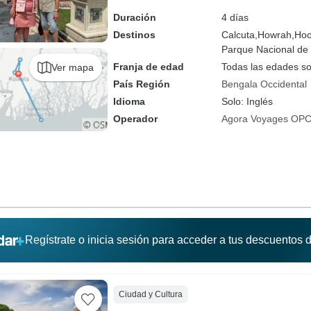
Duración
4 días
Destinos
Calcuta,
Howrah,
Hoo
Parque Nacional de
Franja de edad
Todas las edades s
Ver mapa
País Región
Bengala Occidental
Idioma
Solo: Inglés
Operador
Agora Voyages OPC 
Regístrate o inicia sesión para acceder a tus descuentos
Ciudad y Cultura