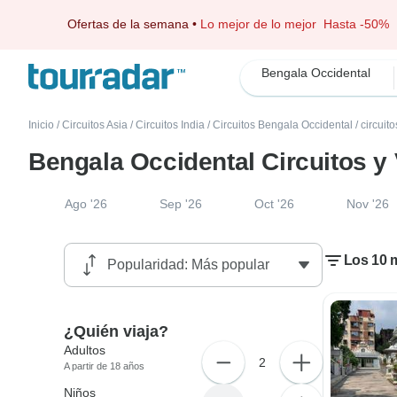
Ofertas de la semana
•
Lo mejor de lo mejor
Hasta -50%
Bengala Occidental
Inicio
/
Circuitos Asia
/
Circuitos India
/
Circuitos Bengala Occidental
/
circuit
Bengala Occidental Circuitos y
Ago '26
Sep '26
Oct '26
Nov '26
Los 10 m
¿Quién viaja?
Adultos
2
A partir de 18 años
Niños