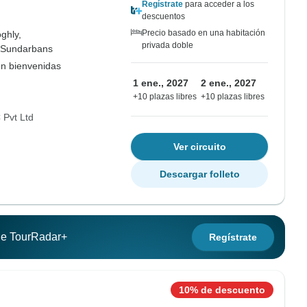
Regístrate
para acceder a los
descuentos
Precio basado en una habitación
ghly,
privada doble
 Sundarbans
on bienvenidas
1 ene., 2027
2 ene., 2027
+10 plazas libres
+10 plazas libres
Pvt Ltd
Ver circuito
Descargar folleto
 de TourRadar+
Regístrate
10% de descuento