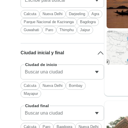
Calcuta
Nueva Delhi
Darjeeling
Agra
Parque Nacional de Kaziranga
Bagdogra
Guwahati
Paro
Thimphu
Jaipur
Ciudad inicial y final
Ciudad de inicio
Calcuta
Nueva Delhi
Bombay
Mayapur
Ciudad final
Calcuta
Paro
Bagdogra
Nueva Delhi