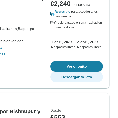
€2,240
por persona
Regístrate
para acceder a los
descuentos
Precio basado en una habitación
privada doble
Kaziranga,
Bagdogra,
on bienvenidas
1 ene., 2027
2 ene., 2027
ás
6 espacios libres
6 espacios libres
más
Ver circuito
Descargar folleto
Desde
 por Bishnupur y
€563