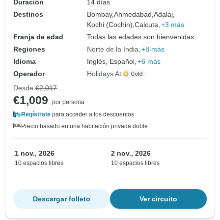
Duración
14 días
Destinos
Bombay,
Ahmedabad,
Adalaj,
Kochi (Cochin),
Calcuta,
+3 más
Franja de edad
Todas las edades son bienvenidas
Regiones
Norte de la India
+8 más
Idioma
Inglés, Español,
+6 más
Operador
Holidays At
Desde
€2,017
€1,009
por persona
Regístrate
para acceder a los descuentos
Precio basado en una habitación privada doble
1 nov., 2026
2 nov., 2026
10 espacios libres
10 espacios libres
Descargar folleto
Ver circuito