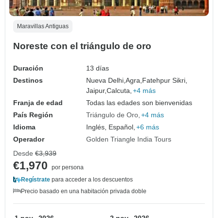
Maravillas Antiguas
Noreste con el triángulo de oro
Duración
13 días
Destinos
Nueva Delhi,
Agra,
Fatehpur Sikri,
Jaipur,
Calcuta,
+4 más
Franja de edad
Todas las edades son bienvenidas
País Región
Triángulo de Oro
+4 más
Idioma
Inglés, Español,
+6 más
Operador
Golden Triangle India Tours
Desde
€3,939
€1,970
por persona
Regístrate
para acceder a los descuentos
Precio basado en una habitación privada doble