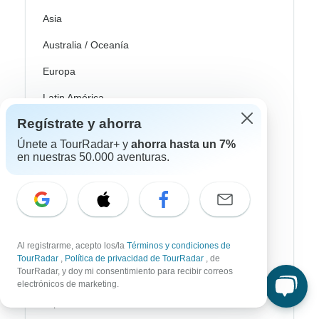
Asia
Australia / Oceanía
Europa
Latin América
Regístrate y ahorra
América del Sur
Únete a TourRadar+ y
ahorra hasta un 7%
Egipto
en nuestras 50.000 aventuras.
Marruecos
Sudáfrica
Bali
Al registrarme, acepto los/la
Términos y condiciones de
China
TourRadar
,
Política de privacidad de TourRadar
, de
TourRadar, y doy mi consentimiento para recibir correos
India
electrónicos de marketing.
Japón