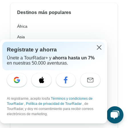
Destinos más populares
África
Asia
Australia / Oceanía
Regístrate y ahorra
Únete a TourRadar+ y
ahorra hasta un 7%
Europa
en nuestras 50.000 aventuras.
Latin América
América del Sur
Egipto
Al registrarme, acepto los/la
Términos y condiciones de
Marruecos
TourRadar
,
Política de privacidad de TourRadar
, de
TourRadar, y doy mi consentimiento para recibir correos
Sudáfrica
electrónicos de marketing.
Bali