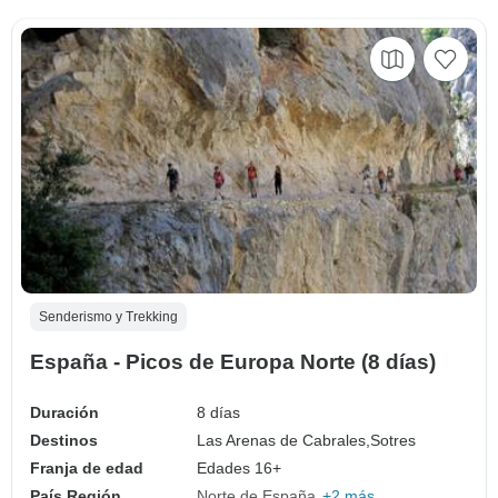
Senderismo y Trekking
España - Picos de Europa Norte (8 días)
Duración
8 días
Destinos
Las Arenas de Cabrales,
Sotres
Franja de edad
Edades 16+
País Región
Norte de España
+2 más