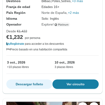
Destinos
Bilbao,
Potes,
Sotres,
+3 más
Franja de edad
Edades 16+
País Región
Norte de España
+2 más
Idioma
Solo: Inglés
Operador
Explore!
Desde
€1,422
€1,232
por persona
Regístrate
para acceder a los descuentos
Precio basado en una habitación compartida
3 oct., 2026
10 oct., 2026
+10 plazas libres
3 plazas libres
Descargar folleto
Ver circuito