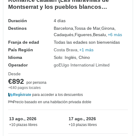
Montserrat y los pueblos blancos
artísticos): excursión de 4 días
Duración
4 días
Destinos
Barcelona,
Tossa de Mar,
Girona,
Cadaqués,
Figueres,
Besalu,
+6 más
Franja de edad
Todas las edades son bienvenidas
País Región
Costa Brava
+1 más
Idioma
Solo: Inglés, Chino
Operador
goEUgo International Limited
Desde
€892
por persona
+€40 pagos locales
Regístrate
para acceder a los descuentos
Precio basado en una habitación privada doble
13 ago., 2026
17 ago., 2026
+10 plazas libres
+10 plazas libres