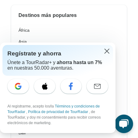
Destinos más populares
África
Asia
Regístrate y ahorra
Australia / Oceanía
Únete a TourRadar+ y
ahorra hasta un 7%
Europa
en nuestras 50.000 aventuras.
Latin América
América del Sur
Egipto
Al registrarme, acepto los/la
Términos y condiciones de
Marruecos
TourRadar
,
Política de privacidad de TourRadar
, de
TourRadar, y doy mi consentimiento para recibir correos
Sudáfrica
electrónicos de marketing.
Bali