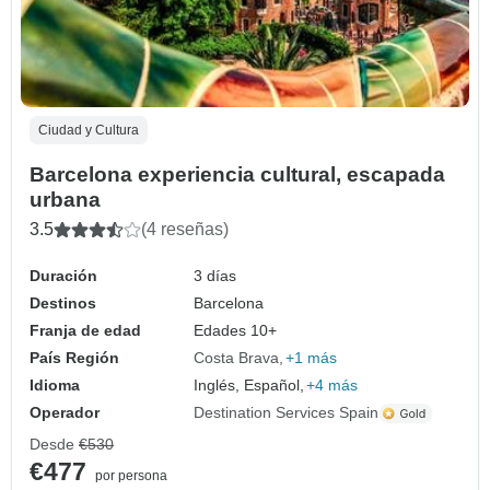
Ciudad y Cultura
Barcelona experiencia cultural, escapada
urbana
3.5
(4 reseñas)
Duración
3 días
Destinos
Barcelona
Franja de edad
Edades 10+
País Región
Costa Brava
+1 más
Idioma
Inglés, Español,
+4 más
Operador
Destination Services Spain
Desde
€530
€477
por persona