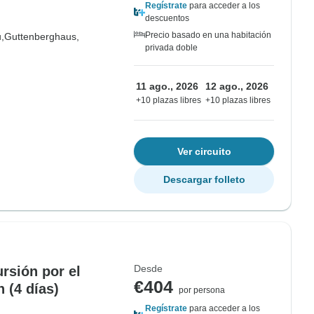
días)
Regístrate
para acceder a los
descuentos
Precio basado en una habitación
,
Guttenberghaus,
privada doble
11 ago., 2026
12 ago., 2026
+10 plazas libres
+10 plazas libres
Ver circuito
Descargar folleto
Desde
sión por el
€404
 (4 días)
por persona
Regístrate
para acceder a los