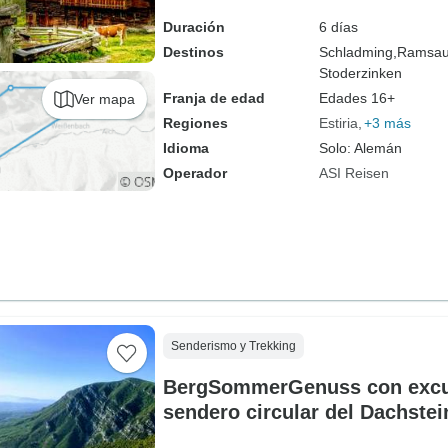
¡Senderismo sin equipaje! (6 
Duración
6 días
Destinos
Schladming,
Ramsau
Stoderzinken
Franja de edad
Edades 16+
Ver mapa
Regiones
Estiria
+3 más
Idioma
Solo: Alemán
Operador
ASI Reisen
Senderismo y Trekking
BergSommerGenuss con excur
sendero circular del Dachstein