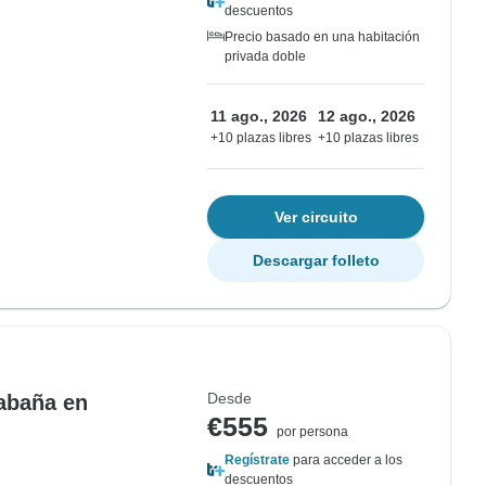
descuentos
Precio basado en una habitación
privada doble
11 ago., 2026
12 ago., 2026
+10 plazas libres
+10 plazas libres
Ver circuito
Descargar folleto
Desde
cabaña en
€555
por persona
Regístrate
para acceder a los
descuentos