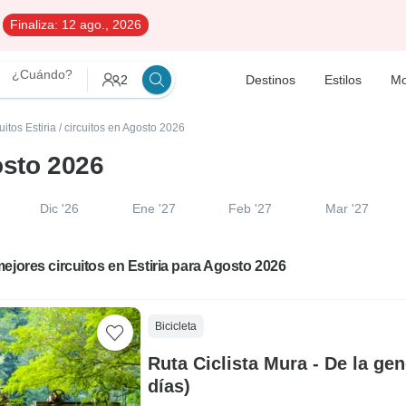
Finaliza:
12 ago., 2026
¿Cuándo?
2
Destinos
Estilos
Mo
uitos Estiria
/
circuitos en Agosto 2026
osto 2026
Dic '26
Ene '27
Feb '27
Mar '27
ejores circuitos en Estiria para Agosto 2026
Bicicleta
Ruta Ciclista Mura - De la gen
días)