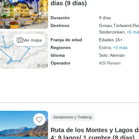
días (9 días)
Duración
9 días
Destinos
Gosau,
Türlwand,
Ra
Stoderzinken,
+5 má
Franja de edad
Edades 16+
Ver mapa
Regiones
Estiria
+3 más
Idioma
Solo: Alemán
Operador
ASI Reisen
Senderismo y Trekking
Ruta de los Montes y Lagos 
4: 9 lagos/ 1 cumbre (8 días)