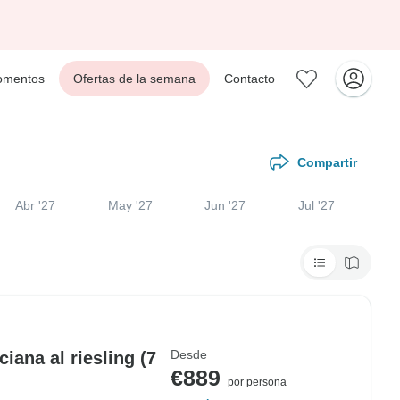
mentos
Ofertas de la semana
Contacto
Compartir
Abr '27
May '27
Jun '27
Jul '27
Desde
ciana al riesling (7
€889
por persona