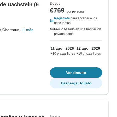
Desde
 de Dachstein (5
€769
por persona
Regístrate
para acceder a los
descuentos
Precio basado en una habitación
t,
Obertraun,
+1 más
privada doble
11 ago., 2026
12 ago., 2026
+10 plazas libres
+10 plazas libres
Ver circuito
Descargar folleto
Desde