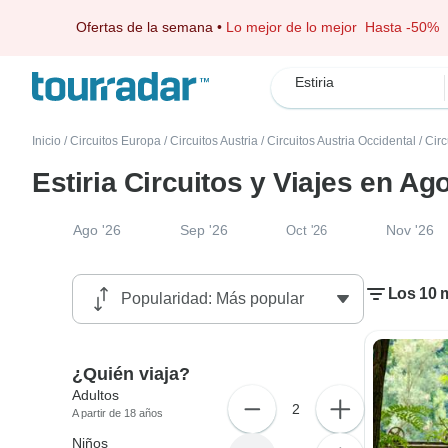
Ofertas de la semana
•
Lo mejor de lo mejor
Hasta -50%
Estiria
Inicio
/
Circuitos Europa
/
Circuitos Austria
/
Circuitos Austria Occidental
/
Circ
Estiria Circuitos y Viajes en Ag
Ago '26
Sep '26
Nov '26
Oct '26
Los 10 m
¿Quién viaja?
Adultos
2
A partir de 18 años
Niños