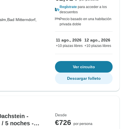
Regístrate
para acceder a los
descuentos
Precio basado en una habitación
alm,
Bad Mitterndorf,
privada doble
11 ago., 2026
12 ago., 2026
+10 plazas libres
+10 plazas libres
Ver circuito
Descargar folleto
Desde
Dachstein -
€726
/ 5 noches -
por persona