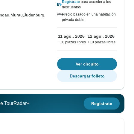
Regístrate
para acceder a los
descuentos
Precio basado en una habitación
ungau,
Murau,
Judenburg,
privada doble
11 ago., 2026
12 ago., 2026
+10 plazas libres
+10 plazas libres
Ver circuito
Descargar folleto
 de TourRadar+
Regístrate