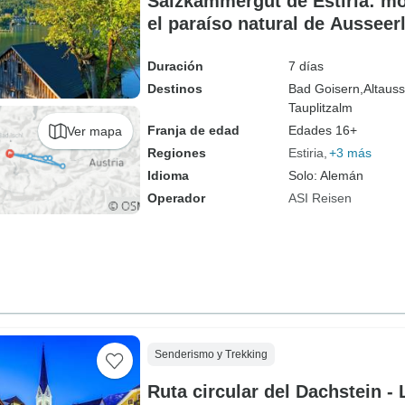
Salzkammergut de Estiria: mo
el paraíso natural de Ausseerl
Duración
7 días
Destinos
Bad Goisern,
Altaus
Tauplitzalm
Franja de edad
Edades 16+
Ver mapa
Regiones
Estiria
+3 más
Idioma
Solo: Alemán
Operador
ASI Reisen
Senderismo y Trekking
Ruta circular del Dachstein - 