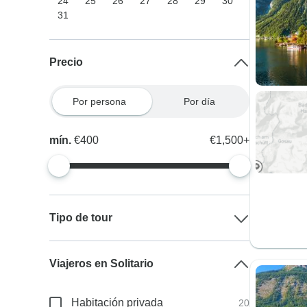
24
25
26
27
28
29
30
31
Precio
Por persona
Por día
mín.
€400
€1,500+
Tipo de tour
Viajeros en Solitario
Habitación privada
20