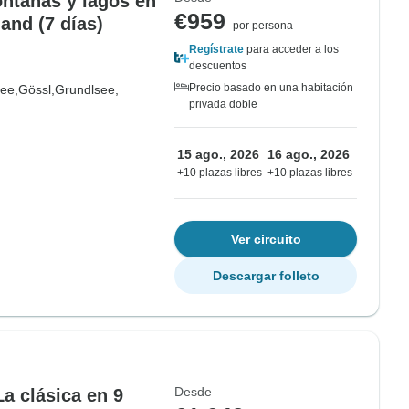
ntañas y lagos en
€959
and (7 días)
por persona
Regístrate
para acceder a los
descuentos
Precio basado en una habitación
see,
Gössl,
Grundlsee,
privada doble
15 ago., 2026
16 ago., 2026
+10 plazas libres
+10 plazas libres
Ver circuito
Descargar folleto
Desde
La clásica en 9