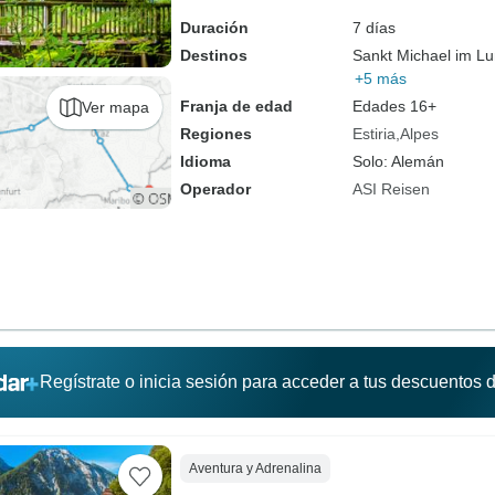
Duración
7 días
Destinos
Sankt Michael im L
+5 más
Franja de edad
Edades 16+
Ver mapa
Regiones
Estiria
Alpes
Idioma
Solo: Alemán
Operador
ASI Reisen
Regístrate o inicia sesión para acceder a tus descuentos
Aventura y Adrenalina