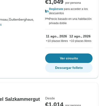
€1,049
por persona
Regístrate
para acceder a los
descuentos
Precio basado en una habitación
msau,
Guttenberghaus,
privada doble
s
11 ago., 2026
12 ago., 2026
+10 plazas libres
+10 plazas libres
Ver circuito
Descargar folleto
Desde
del Salzkammergut
€1,014
por persona