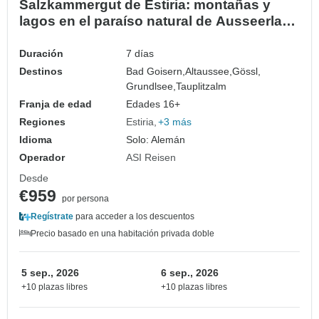
Salzkammergut de Estiria: montañas y
lagos en el paraíso natural de Ausseerland
(7 días)
Duración
7 días
Destinos
Bad Goisern,
Altaussee,
Gössl,
Grundlsee,
Tauplitzalm
Franja de edad
Edades 16+
Regiones
Estiria
+3 más
Idioma
Solo: Alemán
Operador
ASI Reisen
Desde
€959
por persona
Regístrate
para acceder a los descuentos
Precio basado en una habitación privada doble
5 sep., 2026
6 sep., 2026
+10 plazas libres
+10 plazas libres