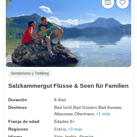
Senderismo y Trekking
Salzkammergut Flüsse & Seen für Familien
Duración
8 días
Destinos
Bad Ischl,
Bad Goisern,
Bad Aussee,
Altaussee,
Obertraun,
+1 más
Franja de edad
Edades 6+
Regiones
Estiria
+3 más
Idioma
Solo: Inglés, Alemán