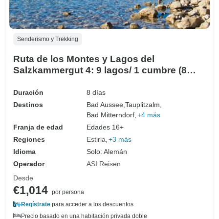
Senderismo y Trekking
Ruta de los Montes y Lagos del
Salzkammergut 4: 9 lagos/ 1 cumbre (8
días)
Duración
8 días
Destinos
Bad Aussee,
Tauplitzalm,
Bad Mitterndorf,
+4 más
Franja de edad
Edades 16+
Regiones
Estiria
+3 más
Idioma
Solo: Alemán
Operador
ASI Reisen
Desde
€1,014
por persona
Regístrate
para acceder a los descuentos
Precio basado en una habitación privada doble