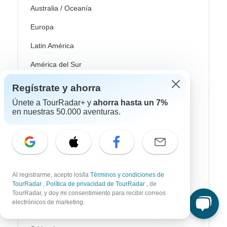
Australia / Oceanía
Europa
Latin América
América del Sur
Egipto
Regístrate y ahorra
Marruecos
Únete a TourRadar+ y
ahorra hasta un 7%
en nuestras 50.000 aventuras.
Sudáfrica
Bali
China
India
Al registrarme, acepto los/la
Términos y condiciones de
TourRadar
,
Política de privacidad de TourRadar
, de
Japón
TourRadar, y doy mi consentimiento para recibir correos
electrónicos de marketing.
Nueva Zelanda