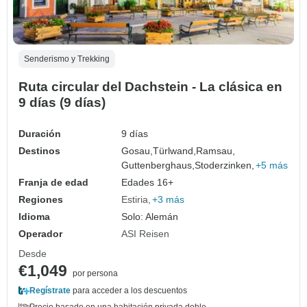
Senderismo y Trekking
Ruta circular del Dachstein - La clásica en
9 días (9 días)
Duración
9 días
Destinos
Gosau,
Türlwand,
Ramsau,
Guttenberghaus,
Stoderzinken,
+5 más
Franja de edad
Edades 16+
Regiones
Estiria
+3 más
Idioma
Solo: Alemán
Operador
ASI Reisen
Desde
€1,049
por persona
Regístrate
para acceder a los descuentos