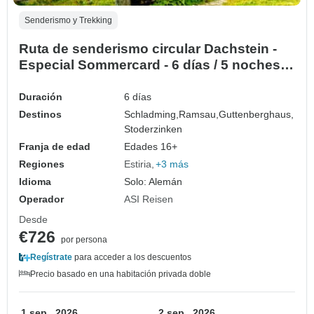
Senderismo y Trekking
Ruta de senderismo circular Dachstein -
Especial Sommercard - 6 días / 5 noches -
¡Senderismo sin equipaje! (6 días)
Duración
6 días
Destinos
Schladming,
Ramsau,
Guttenberghaus,
Stoderzinken
Franja de edad
Edades 16+
Regiones
Estiria
+3 más
Idioma
Solo: Alemán
Operador
ASI Reisen
Desde
€726
por persona
Regístrate
para acceder a los descuentos
Precio basado en una habitación privada doble
1 sep., 2026
2 sep., 2026