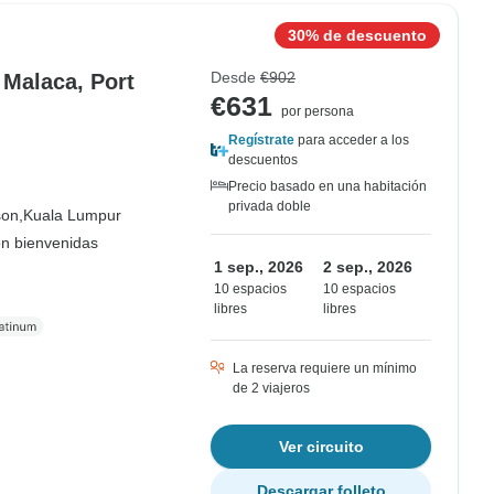
30% de descuento
Desde
€902
 Malaca, Port
€631
por persona
Regístrate
para acceder a los
descuentos
Precio basado en una habitación
privada doble
son,
Kuala Lumpur
on bienvenidas
1 sep., 2026
2 sep., 2026
10 espacios
10 espacios
libres
libres
La reserva requiere un mínimo
de 2 viajeros
Ver circuito
Descargar folleto