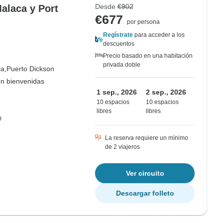
Desde
€902
Malaca y Port
€677
por persona
Regístrate
para acceder a los
descuentos
Precio basado en una habitación
privada doble
a,
Puerto Dickson
on bienvenidas
1 sep., 2026
2 sep., 2026
10 espacios
10 espacios
libres
libres
D
La reserva requiere un mínimo
de 2 viajeros
Ver circuito
Descargar folleto