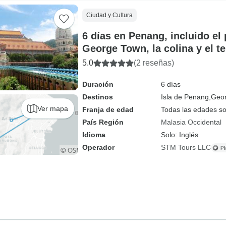
Ciudad y Cultura
6 días en Penang, incluido el
George Town, la colina y el 
y mucho más
5.0
(2 reseñas)
Duración
6 días
Destinos
Isla de Penang,
Geor
Ver mapa
Franja de edad
Todas las edades s
País Región
Malasia Occidental
Idioma
Solo: Inglés
Operador
STM Tours LLC