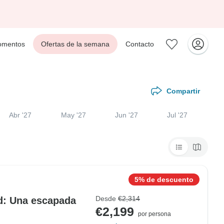
mentos
Ofertas de la semana
Contacto
Compartir
Abr '27
May '27
Jun '27
Jul '27
5% de descuento
Desde
€2,314
ad: Una escapada
€2,199
por persona