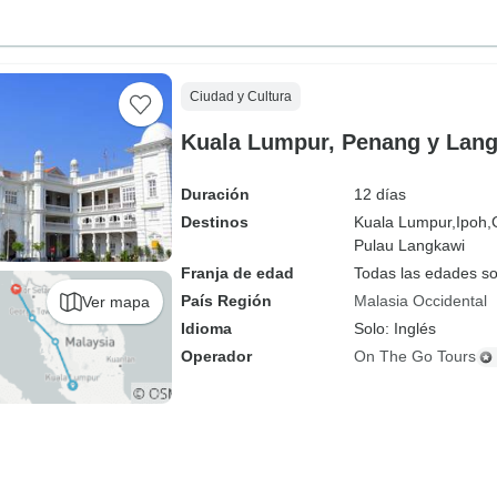
Ciudad y Cultura
Kuala Lumpur, Penang y Langk
Duración
12 días
Destinos
Kuala Lumpur,
Ipoh,
Pulau Langkawi
Franja de edad
Todas las edades s
País Región
Malasia Occidental
Ver mapa
Idioma
Solo: Inglés
Operador
On The Go Tours