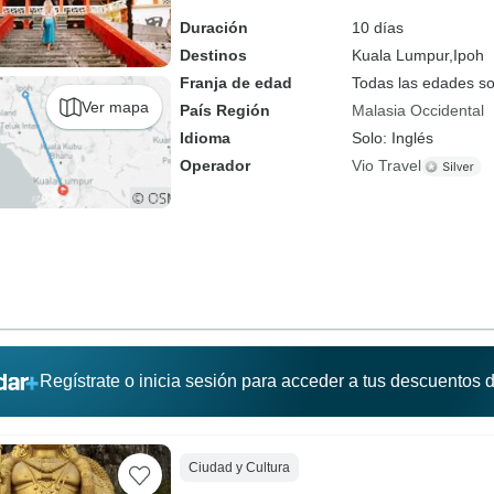
Duración
10 días
Destinos
Kuala Lumpur,
Ipoh
Franja de edad
Todas las edades s
Ver mapa
País Región
Malasia Occidental
Idioma
Solo: Inglés
Operador
Vio Travel
Regístrate o inicia sesión para acceder a tus descuentos
Ciudad y Cultura