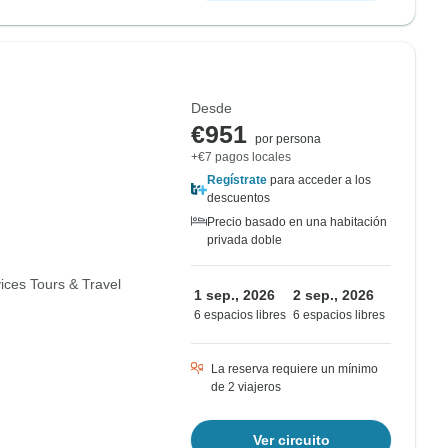
Desde
€951
por persona
+€7 pagos locales
Regístrate
para acceder a los
descuentos
Precio basado en una habitación
privada doble
ices Tours & Travel
1 sep., 2026
2 sep., 2026
6 espacios libres
6 espacios libres
La reserva requiere un mínimo
de 2 viajeros
Ver circuito