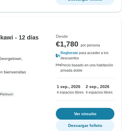
Desde
awi - 12 días
€1,780
por persona
Regístrate
para acceder a los
Georgetown,
descuentos
Precio basado en una habitación
privada doble
on bienvenidas
1 sep., 2026
2 sep., 2026
4 espacios libres
4 espacios libres
Ver circuito
Descargar folleto