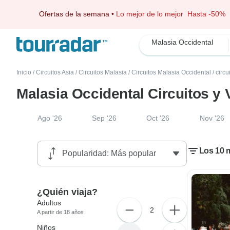
Ofertas de la semana
•
Lo mejor de lo mejor
Hasta -50%
Malasia Occidental
Inicio
/
Circuitos Asia
/
Circuitos Malasia
/
Circuitos Malasia Occidental
/
circ
Malasia Occidental Circuitos y
Ago '26
Sep '26
Oct '26
Nov '26
Los 10 m
¿Quién viaja?
Adultos
2
A partir de 18 años
Niños