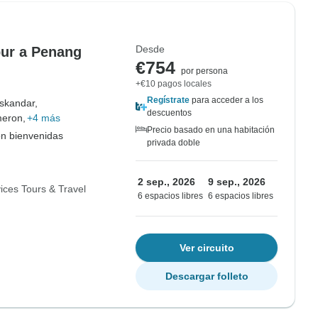
Desde
ur a Penang
€754
por persona
+€10 pagos locales
Regístrate
para acceder a los
Iskandar,
descuentos
meron,
+4 más
Precio basado en una habitación
on bienvenidas
privada doble
2 sep., 2026
9 sep., 2026
ices Tours & Travel
6 espacios libres
6 espacios libres
Ver circuito
Descargar folleto