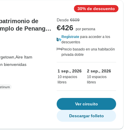
30% de descuento
Desde
€609
 patrimonio de
€426
templo de Penang,
por persona
Regístrate
para acceder a los
descuentos
Precio basado en una habitación
privada doble
getown,
Aire Itam
on bienvenidas
1 sep., 2026
2 sep., 2026
10 espacios
10 espacios
libres
libres
Ver circuito
Descargar folleto