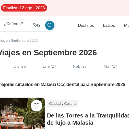
Finaliza:
12 ago., 2026
¿Cuándo?
2
Destinos
Estilos
Mo
uitos en Septiembre 2026
 Viajes en Septiembre 2026
Dic '26
Ene '27
Feb '27
Mar '27
ejores circuitos en Malasia Occidental para Septiembre 2026
Ciudad y Cultura
De las Torres a la Tranquilid
de lujo a Malasia